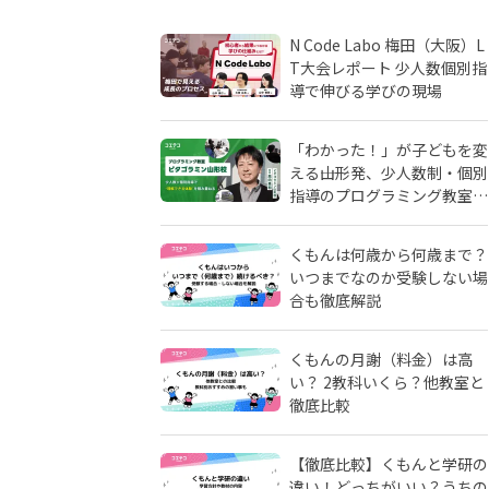
N Code Labo 梅田（大阪）L
T大会レポート 少人数個別指
導で伸びる学びの現場
「わかった！」が子どもを変
える――山形発、少人数制・個別
指導のプログラミング教室
「ピタゴラミン」の流儀
くもんは何歳から何歳まで？
いつまでなのか受験しない場
合も徹底解説
くもんの月謝（料金）は高
い？ 2教科いくら？他教室と
徹底比較
【徹底比較】くもんと学研の
違い！どっちがいい？うちの