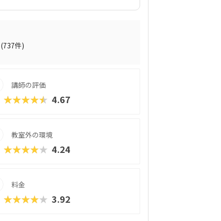
子は完全に自由なロボットが制作できるの
、子どもの興味・関心に合わせた学習がで
くなりたい♪」なんてお子さんはもちろ
本格志向のお子さんも大満足間違いなしで
て常に新しいカリキュラムを追加していま
(737件)
める「プログラボ クリエイターズ」、新
「ロジカルリーディング・ライティング講
講座「Global STEAM Progra
講師の評価
を提供です。経営基盤が堅固だからこそ、流行
受けられるスクールと言えるでしょう。本
★★★★★
4.67
あいとした楽しい雰囲気なので、ぜひ気軽
教室外の環境
★★★★★
4.24
料金
★★★★★
3.92