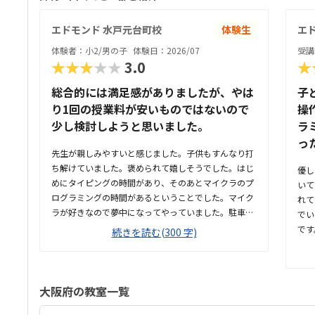
エドモンド 水戸元台町校
体験生
エ
体験者：小2/男の子
体験日：2026/07
受講
★★★★★
3.0
★
総合的には満足感がありましたが、やは
子
り1回の授業料が安いものではないので
操
少し検討しようと思いました。
ラ
っ
先生が親しみやすいと感じました。子供もすんなり打
ち解けていました。褒められて嬉しそうでした。はじ
優し
めにタイピングの時間があり、そのあとマイクラのプ
いて
ログラミングの時間があるということでした。マイク
れて
ラが好きなので夢中になってやっていました。駐車場
でい
はひろめなので停めやすかったが、信号に近いので少
です
続きを読む(300 字)
し不安もありました。清潔感がありました。冷房も効
なの
いていて過ごしやすいと感じました。机や椅子も使い
では
やすそうでした。月のうち2回で、自由に日程を決め
よう
られるのは嬉しいと感じました。1回にかかる費用が
い方
大阪府の教室一覧
安くはないので考えてしまいます。マイクラが好きな
ては