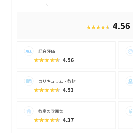
ムがあるのはもちろん、実力のついてきた
が魅力！教室の都合に合わせるのではなく
きるので、「ちょっとずつロボットに詳し
ん、「将来はぜひ、エンジニアに」という
4.56
★★★★★
す。また、プログラボでは、時代に合わせ
す。近年は、年少さんからものづくりを楽し
聞記者のメソッドで読解力や表現力を養う
座」、グローバル人材の育成をめざすオンライン英語
総合評価
m”InterEd”」など、多彩な学びの機会
りすたりに惑わされない「本物」の教育が
★★★★★
4.56
格派ではあるものの、クラス内は和気あい
にお近くの教室を訪れてみてくださいね。
カリキュラム・教材
★★★★★
4.53
教室の雰囲気
★★★★★
4.37