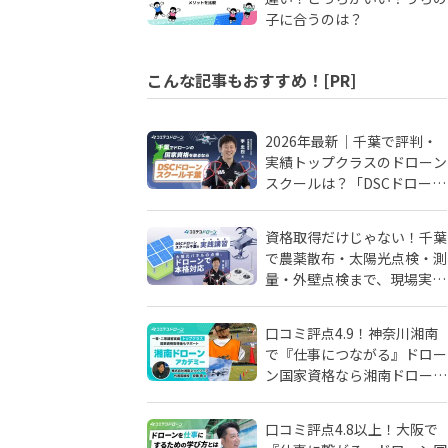
子に合うのは？
こんな記事もおすすめ！[PR]
2026年最新｜千葉で評判・
実績トップクラスのドローン
スクールは？「DSCドローン
スクール千葉」が選ばれる理
由
資格取得だけじゃない！千葉
で農薬散布・太陽光点検・測
量・外壁点検まで、現場実務
に強いドローンスクールはD
SCドローンスクール千葉
口コミ評点4.9！神奈川湘南
で『仕事につながる』ドロー
ン国家資格なら湘南ドローン
アカデミーがおすすめ！地域
密着人材会社が母体！
口コミ評点4.8以上！大阪で