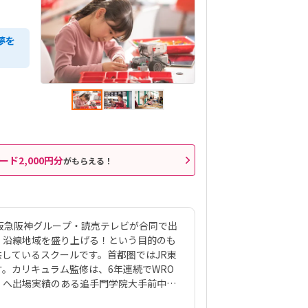
夢を
ード2,000円分
がもらえる！
、阪急阪神グループ・読売テレビが合同で出
。沿線地域を盛り上げる！という目的のも
しているスクールです。首都圏ではJR東
。カリキュラム監修は、6年連続でWRO
）へ出場実績のある追手門学院大手前中
・福田哲也氏。しっかりとしたカリキュラ