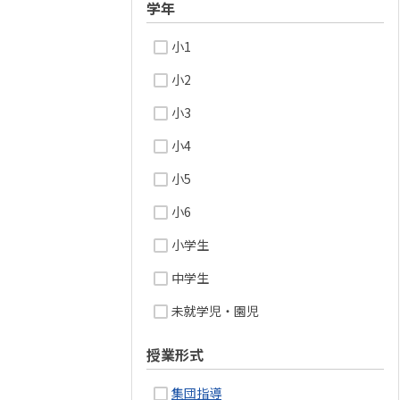
学年
小1
小2
小3
小4
小5
小6
小学生
中学生
未就学児・園児
授業形式
集団指導