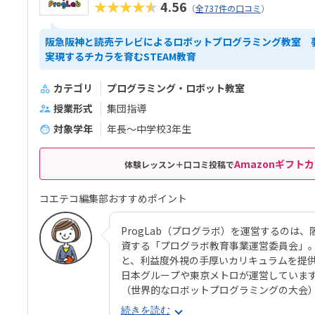
★★★★★
4.56
（
全737件の口コミ
）
阪急阪神と読売テレビによるロボットプログラミング教室 
実現するチカラを育むSTEAM教育
カテゴリ
プログラミング・ロボット教室
授業形式
集団指導
対象学年
年長～中学校3年生
Amazonギフトカ
体験レッスン＋口コミ投稿で
コエテコ編集部おすすめポイント
ProgLab（プログラボ）を運営するのは
資する「プログラボ教育事業運営委員会」
と、利益度外視の手厚いカリキュラムを提供
日本グループや東京メトロが運営しています
（世界的なロボットプログラミングの大会
学・高等学校のロボットサイエンス部顧問
続きを読む