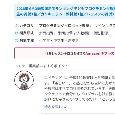
2026年 GMO顧客満足度ランキング 子どもプログラミング教
生の質 第1位／カリキュラム・教材 第1位／レッスンの質 第
カテゴリ
プログラミング・ロボット教室
マインクラ
授業形式
集団指導
集団指導(少人数制)
個別指導
対象学年
小学生・中学生・高校生
Amazonギフトカ
体験レッスン＋口コミ投稿で
コエテコ編集部おすすめポイント
エドモンドは、全国110教室以上を展開す
す。「楽しい！」と感じながら自然に力が
や教材はすべて自社開発されています。実
ンクラフトで自分からプログラムを試す姿
かけにお子さんの“やってみたい！”という
は2種類。パソコンに初めて触れるお子さ
続きを読む
ルプログラミングでマウス操作やタイピン