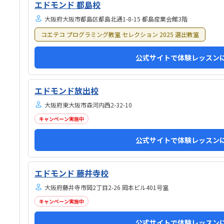
ので夢中になってやっていたので嬉しかったです。褒
てい
エドモンド 都島校
められて嬉しそうでした。
子ど
大阪府大阪市都島区都島北通1-8-15 都島産業会館3階
アル
なっ
コエテコ プログラミング教室 セレクション 2025 選出教室
せん
公式サイトで体験レッスン
エドモンド放出校
大阪府東大阪市森河内西2-32-10
キャンペーン実施中
公式サイトで体験レッスン
エドモンド 藤井寺校
大阪府藤井寺市岡2丁目2-26 岡本ビル401号室
キャンペーン実施中
公式サイトで体験レッスン