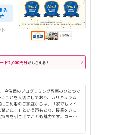
室 先
1位
フト
ード2,000円分
がもらえる！
る、今注目のプログラミング教室のひとつで
つくことを大切にしており、カリキュラム
際にご利用のご家庭からは、「家でもマイ
に驚いた！」という声もあり、授業をきっ
気持ちを引き出すことも魅力です。コース
までも安心の「初級コース」では、ビジュア
グから丁寧に学びます。マインクラフトの