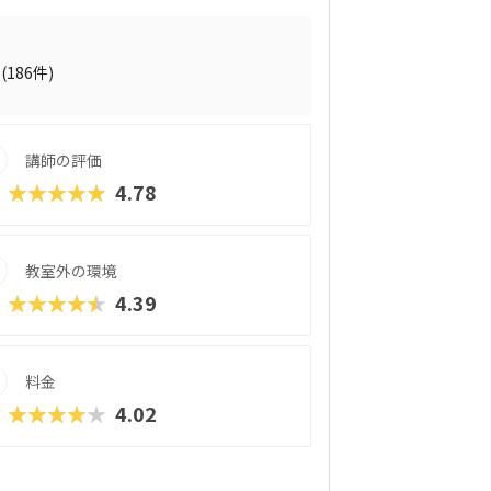
令を出しながら、プログラミングを体験的
向けの「中級コース」では、プログラミン
トプログラミングに挑戦。ゲーム感覚でステー
などの実践的なプログラミングスキルが自
(186件)
クシートやタイピングシートなど、“続けた
率に繋がっています。マインクラフトが好
ら将来につながる力を育てたい」「子ども
講師の評価
すすめのスクールです！
★★★★★
4.78
教室外の環境
★★★★★
4.39
料金
★★★★★
4.02