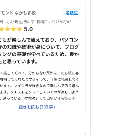
ドモンド なかもず校
通塾生
時：小2~現在/男の子
投稿日：2026/08/02
★★★★
5.0
どもが楽しんで通えており、パソコン
作の知識や技術が身について、プログ
ミングの基礎が学べているため、良か
たと思っています。
く接してくれて、分からない所があったら紙に書
説明してくれたりするそうで、丁寧に指導してく
います。マイクラが好きなので楽しんで取り組ん
ます。クエストをクリアしていくのが楽しいよう
。通っている小学校の近くで自宅からも徒歩圏内
で、徒歩でも自転車でも通いやすい道です。教室
続きを読む(339 字)
１人か２人の生徒でマイペースに取り組めている
です。特に気になることはありません。もっと安
が嬉しいですが、プログラミング教室の月謝とし
一般的な料金だと思います。クエストをクリアし