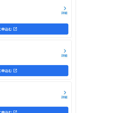
くのが進んでる事を実感できて嬉しいし楽しいと
もが言っています。家にパソコンがないけれど、
ファベットを覚えたりタイピングができるように
詳細
ているので良かったと思っています。特にありま
。
に申込む
詳細
に申込む
詳細
に申込む