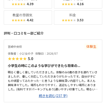
4.39
4.16
★★★★★
★★★★★
教室の雰囲気
料金
4.42
3.53
★★★★★
★★★★★
評判・口コミを一部ご紹介
体験生
宮崎中央校
体験者：小2/女の子
体験日：2026/07
★★★★★
5.0
小学生の時にこのような学びができたら将来の...
明るく優しく接していただきました。体験のみ0歳の息子を連れていき
ましたが、優しく対応していただきありがたかったです。自分が子ど
もの頃習ってみたかった…と思うような興味深い内容でした。本人も
興味津々でした。場所もわかりやすく、送迎もしやすい場所にありま
した。(有料ですがパーキングもあり)通いやすい印象でした。明るい雰
囲気の教室でした。活動するために、サイズも設備も子どもにちょう
続きを読む(237 字)
どよい印象です。授業内容に見合う、料金設定だと思います。課題も充
実していて面白そうな内容でした。