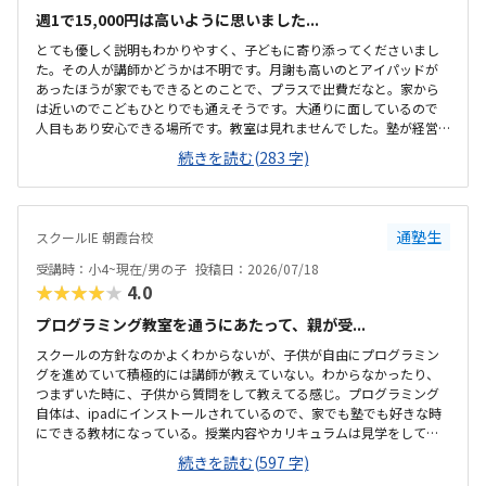
週1で15,000円は高いように思いました...
とても優しく説明もわかりやすく、子どもに寄り添ってくださいまし
た。その人が講師かどうかは不明です。月謝も高いのとアイパッドが
あったほうが家でもできるとのことで、プラスで出費だなと。家から
は近いのでこどもひとりでも通えそうです。大通りに面しているので
人目もあり安心できる場所です。教室は見れませんでした。塾が経営
しているとのことで塾の方の教室は少し覗けました。建物自体が古い
続きを読む(283 字)
感じでした。週1で15,000円は高いように思いました。もう少し回数を
増やしてもらうか、下げてもらえると助かります。説明してくれた方
はとても説明がわかりやすく、こどもに寄り添ってくださいました。
通塾生
スクールIE 朝霞台校
受講時：小4~現在/男の子
投稿日：2026/07/18
★★★★★
4.0
プログラミング教室を通うにあたって、親が受...
スクールの方針なのかよくわからないが、子供が自由にプログラミン
グを進めていて積極的には講師が教えていない。わからなかったり、
つまずいた時に、子供から質問をして教えてる感じ。プログラミング
自体は、ipadにインストールされているので、家でも塾でも好きな時
にできる教材になっている。授業内容やカリキュラムは見学をしてい
ないので子供の話だが、積極的に講師が教えていないみたい。月1回は
続きを読む(597 字)
プログラミングで作ったものを発表すると聞いていたが、実施してな