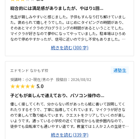
総合的には満足感がありましたが、やはり1回...
先生が親しみやすいと感じました。子供もすんなり打ち解けていまし
た。褒められて嬉しそうでした。はじめにタイピングの時間があり、
そのあとマイクラのプログラミングの時間があるということでした。
マイクラが好きなので夢中になってやっていました。駐車場はひろめ
なので停めやすかったが、信号に近いので少し不安もありました。清
潔感がありました。冷房も効いていて過ごしやすいと感じました。机
続きを読む(300 字)
や椅子も使いやすそうでした。月のうち2回で、自由に日程を決められ
るのは嬉しいと感じました。1回にかかる費用が安くはないので考えて
しまいます。マイクラが好きなので夢中になってやっていたので嬉し
かったです。褒められて嬉しそうでした。
通塾生
エドモンド なかもず校
受講時：小2~現在/男の子
投稿日：2026/08/02
★★★★★
5.0
子どもが楽しんで通えており、パソコン操作の...
優しく接してくれて、分からない所があったら紙に書いて説明してく
れたりするそうで、丁寧に指導してくれています。マイクラが好きな
ので楽しんで取り組んでいます。クエストをクリアしていくのが楽し
いようです。通っている小学校の近くで自宅からも徒歩圏内なので、
徒歩でも自転車でも通いやすい道です。教室では１人か２人の生徒で
マイペースに取り組めているようです。特に気になることはありませ
続きを読む(339 字)
ん。もっと安い方が嬉しいですが、プログラミング教室の月謝として