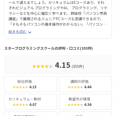
一人で通えるでしょう。カリキュラムは5コースあり、それ
ぞれビジュアル プログラミングやAI、 プログラミング、リテ
ラシーなどを中心に幅広く学べます。 姉妹校「パソコン市民
講座」で展開されるジュニアPCコースも受講できるので、
「そもそもパソコンの基本操作がわからない」「パソコンで
何ができるかを学びたい」といったお子さんにもピッタリで
続きを読む
す。それぞれのお子さんの興味に合ったコースが見つかりや
すいのは安心ですね。スタープログラミングスクールは、過
去に総務省「若年層に対するプログラミング教育の普及推
スタープログラミングスクールの評判・口コミ(355件)
進」事業に採択され、新潟市の小中学校で授業を実施した実
績があります。教室はまじめに取り組む雰囲気で、子ども達
の顔は真剣そのもの。やる気があればどんどん高度なものが
4.15
★★★★★
(355件)
作れるので、のめり込むタイプのお子さんにおすすめの教室
です。在学生向けのイベント「SPSアワード」も有名で、東
京大学の伊藤謝恩ホールで行われるというから驚き。プログ
総合評価
講師の評価
ラミングスキルはもちろん、企画書を書いたり、プレゼンを
4.15
4.44
★★★★★
★★★★★
したりといったスキルもつけることができます。母体は大人
向けのパソコンスクールなので、「ついでに自分もスキルア
カリキュラム・教材
教室外の環境
ップしてみようかな？」なんてこともできちゃいますよ！
4.07
4.36
★★★★★
★★★★★