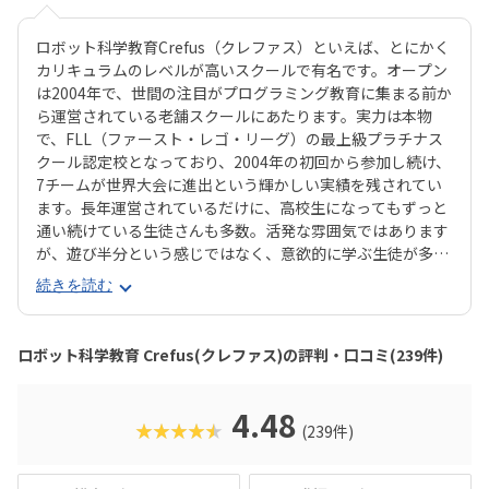
ロボット科学教育Crefus（クレファス）といえば、とにかく
カリキュラムのレベルが高いスクールで有名です。オープン
は2004年で、世間の注目がプログラミング教育に集まる前か
ら運営されている老舗スクールにあたります。実力は本物
で、FLL（ファースト・レゴ・リーグ）の最上級プラチナス
クール認定校となっており、2004年の初回から参加し続け、
7チームが世界大会に進出という輝かしい実績を残されてい
ます。長年運営されているだけに、高校生になってもずっと
通い続けている生徒さんも多数。活発な雰囲気ではあります
が、遊び半分という感じではなく、意欲的に学ぶ生徒が多い
のが特長です。ひとことで言えば派手さのない、「質実剛
続きを読む
健」なイメージのCrefusは、本気でやりたいお子さんにはぴ
ったりのスクールでしょう。対象年齢は小3生以上ですが、
年長〜小2生向けにKicks（キックス）というサブブランドも
ロボット科学教育 Crefus(クレファス)の評判・口コミ(239件)
運営されています。Kicsのほうは身近なものをテーマに、よ
り楽しさ重視で学べる雰囲気なので、「まずはやらせてみ
て、興味を持つか確かめたい」という保護者にもおすすめで
4.48
★★★★★
(239件)
きます。Crefus/Kicksともに、カリキュラムがしっかりして
いるだけに、入会時期が決まっている教室もあるので、入会
を検討する際は早めに下調べに動くのがおすすめです。