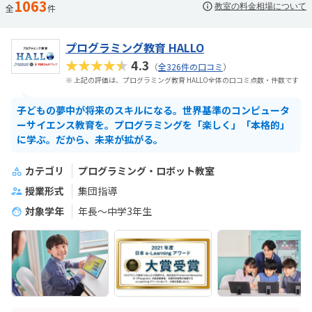
1063
教室の料金相場について
全
件
プログラミング教育 HALLO
★★★★★
4.3
（
全326件の口コミ
）
※ 上記の評価は、プログラミング教育 HALLO全体の口コミ点数・件数です
子どもの夢中が将来のスキルになる。世界基準のコンピュータ
ーサイエンス教育を。プログラミングを「楽しく」「本格的」
に学ぶ。だから、未来が拡がる。
カテゴリ
プログラミング・ロボット教室
授業形式
集団指導
対象学年
年長～中学3年生