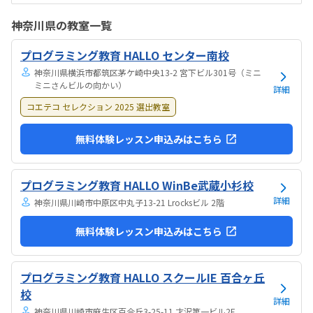
いみたい。駅からは徒歩ですぐ来れる距離で、一本道だから迷うこと
なく来れるので立地は良いと思います。駐車場はないので、車の送迎
神奈川県の教室一覧
は路上駐車になります。駐輪スペースはあるので子供一人でも近い人
なら行けると思います。奥の方まで覗いたことはないので詳しくはわ
プログラミング教育 HALLO センター南校
からないが、入り口や教室の内装は奇麗だと思います。気軽に入りや
すい感じがします。ひとそれぞれになってしまい...
神奈川県横浜市都筑区茅ケ崎中央13-2 宮下ビル301号（ミニ
ミニさんビルの向かい）
詳細
コエテコ セレクション 2025 選出教室
無料体験レッスン申込みはこちら
プログラミング教育 HALLO WinBe武蔵小杉校
詳細
神奈川県川崎市中原区中丸子13-21 Lrocksビル 2階
無料体験レッスン申込みはこちら
プログラミング教育 HALLO スクールIE 百合ヶ丘
校
詳細
神奈川県川崎市麻生区百合丘3-25-11 才沢第一ビル2F