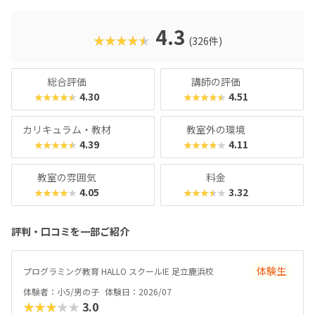
た、運営元のやる気スイッチグループといえば、子どもの性
格や学習タイプを見極める「個性診断テスト（ETS）」も有
名。学習計画や講師とのマッチングに使われるそうで、「教
4.3
★★★★★
(326件)
材はいいけど、先生との相性が……」なんてトラブルも極力
防ぎます。入り口は楽しく、奥行きはどこまでも！ぜひお近
くの教室に足を運んでみてくださいね。
総合評価
講師の評価
4.30
4.51
★★★★★
★★★★★
カリキュラム・教材
教室外の環境
4.39
4.11
★★★★★
★★★★★
教室の雰囲気
料金
4.05
3.32
★★★★★
★★★★★
評判・口コミを一部ご紹介
体験生
プログラミング教育 HALLO スクールIE 足立鹿浜校
体験者：小5/男の子
体験日：2026/07
★★★★★
3.0