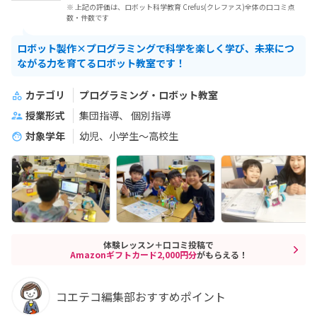
※ 上記の評価は、ロボット科学教育 Crefus(クレファス)全体の口コミ点
数・件数です
ロボット製作×プログラミングで科学を楽しく学び、未来につ
ながる力を育てるロボット教室です！
カテゴリ
プログラミング・ロボット教室
授業形式
集団指導
個別指導
対象学年
幼児、小学生〜高校生
体験レッスン＋口コミ投稿で
Amazonギフトカード2,000円分
がもらえる！
コエテコ編集部おすすめポイント