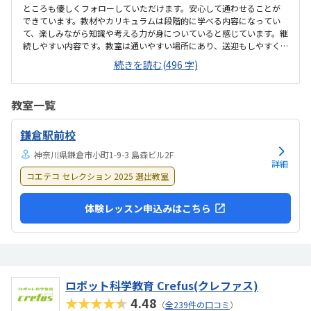
ところも優しくフォローしていただけます。安心して通わせることが
できています。教材やカリキュラムは段階的に学べる内容になってい
て、楽しみながら知識や考える力が身についていると感じています。継
続しやすい内容です。教室は通いやすい場所にあり、送迎もしやすく
助かっています。周辺環境も安心でき、長く通わせる上でも特に不便は
続きを読む(496 字)
感じていません。教室は明るく清潔感があり、落ち着いて学習できる
環境です。設備も整っていて、子どもも毎回楽しみに通っています。内
容や授業の質を考えると料金には納得しています。子どもが継続して
教室一覧
楽しく学べているので、費用に見合った価値を感じています。子ども
が毎回楽しみに通っており、プログラミングに興味を持って自分から
鎌倉駅前校
取り組むようになりました。先生方も親切で安心してお任せできま
す。特に大きな不満はありません。これまで2年ほ...
神奈川県鎌倉市小町1-9-3 島森ビル2F
詳細
コエテコ セレクション 2025 選出教室
体験レッスン申込みはこちら
ロボット科学教育 Crefus(クレファス)
★★★★★
4.48
（
全239件の口コミ
）