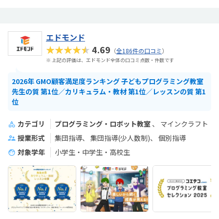
エドモンド
★★★★★
4.69
（
全186件の口コミ
）
※ 上記の評価は、エドモンド全体の口コミ点数・件数です
2026年 GMO顧客満足度ランキング 子どもプログラミング教室
先生の質 第1位／カリキュラム・教材 第1位／レッスンの質 第1
位
カテゴリ
プログラミング・ロボット教室
マインクラフト
授業形式
集団指導
集団指導(少人数制)
個別指導
対象学年
小学生・中学生・高校生