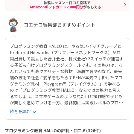
体験レッスン＋口コミ投稿で
Amazonギフトカード2,000円分
がもらえる！
コエテコ編集部おすすめポイント
プログラミング教育 HALLO は、やる気スイッチグループと
Preferred Networks（プリファードネットワークス）が共
同出資して設立した合弁会社、株式会社YPスイッチが運営す
る子ども向けプログラミングスクールです。その魅力は、な
んといっても高クオリティな教材。深層学習やAIなど、最先
端の技術で社会に変革をもたらすPFNが本気で手掛けたプロ
グラミング教材「Playgram™（プレイグラム）」で学べる
のは「プログラミング教育 HALLO」ならではの魅力と言え
るでしょう。スマホゲームのような見た目と操作感で子ども
が楽しく進めていける一方、最終的には実戦レベルのプログ
ラミングスキルが身につく「Playgram」には、まるでマイ
続きを読む
ンクラフト（マイクラ）のように3D空間をデザインできるモ
ードも。子どもの創造性と技術力、そのどちらも高めていけ
るスクールをお探しのご家庭にぴったりのスクールです。ま
プログラミング教育 HALLOの評判・口コミ(326件)