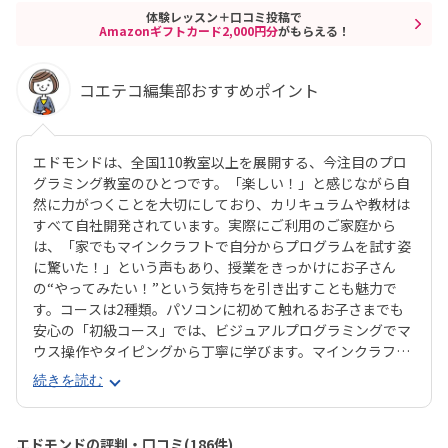
体験レッスン＋口コミ投稿で
Amazonギフトカード2,000円分
がもらえる！
コエテコ編集部おすすめポイント
エドモンドは、全国110教室以上を展開する、今注目のプロ
グラミング教室のひとつです。「楽しい！」と感じながら自
然に力がつくことを大切にしており、カリキュラムや教材は
すべて自社開発されています。実際にご利用のご家庭から
は、「家でもマインクラフトで自分からプログラムを試す姿
に驚いた！」という声もあり、授業をきっかけにお子さん
の“やってみたい！”という気持ちを引き出すことも魅力で
す。コースは2種類。パソコンに初めて触れるお子さまでも
安心の「初級コース」では、ビジュアルプログラミングでマ
ウス操作やタイピングから丁寧に学びます。マインクラフト
の世界でキャラクター「エージェント」に命令を出しなが
続きを読む
ら、プログラミングを体験的に習得できます。より本格的に
学びたい方向けの「中級コース」では、プログラミング言語
「JavaScript」を使ったテキストプログラミングに挑戦。ゲ
エドモンドの評判・口コミ(186件)