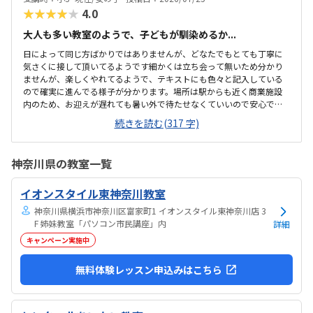
★★★★★
4.0
大人も多い教室のようで、子どもが馴染めるか...
日によって同じ方ばかりではありませんが、どなたでもとても丁寧に
気さくに接して頂いてるようです細かくは立ち会って無いため分かり
ませんが、楽しくやれてるようで、テキストにも色々と記入している
ので確実に進んでる様子が分かります。場所は駅からも近く商業施設
内のため、お迎えが遅れても暑い外で待たせなくていいので安心で
す。大人の方も多く通われてる教室ですが、教室内は清潔感があり、
続きを読む(317 字)
雰囲気もよい教室で安心して通わされます。他の教室の金額をあまり
把握してませんが、個人的には小学生の習い事として通わせるのには
ちょうどいい金額だと思います初めは不安がってましたが、すぐに慣
神奈川県の教室一覧
れたよです。親切に接して下さっているのが伝わります特にありませ
ん特にありません
イオンスタイル東神奈川教室
神奈川県横浜市神奈川区富家町1 イオンスタイル東神奈川店 3
F 姉妹教室「パソコン市民講座」内
詳細
キャンペーン実施中
無料体験レッスン申込みはこちら