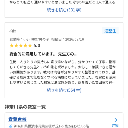
からとても近く 通いやすいと思いました 小学5年生だと 1人で通える
か 少し不安なところがありました楽しそうに 勉強していたのが印象的
続きを読む(331 字)
でした 、とても 整理整頓 が行き届き 清潔な 環境でした毎月1万円 オ
ーバーは少し高いと感じました 自習室を無制限に使える環境 であれば
良いと思いましたロボット 組み立て に取り組んでました 子供が興味持
っていればどんどん進める体制に していただきたいと思いました
通塾生
柏校
受講時：小3~現在/男の子
投稿日：2026/07/10
★★★★★
5.0
総合的に満足しています。 先生方の...
生徒一人ひとりの気持ちに寄り添いながら、分かりやすく丁寧に指導
してくださる先生という印象を受けました。安心して相談できる温か
い雰囲気があります。教材は内容が分かりやすく整理されており、基
礎から応用まで無理なく学べる構成になっていました。復習にも活用
しやすいと感じました教室は清潔感があり、落ち着いた雰囲気で通い
やすいと感じました。立地も良く、安心して継続して通える環境が整
続きを読む(564 字)
っていると思います。教室は明るく清潔感があり、整理整頓が行き届
いていました。落ち着いて学習に取り組める、安心感のある環境だと
感じました。料金設定は内容やサポートを考えると納得できるもので
神奈川県の教室一覧
した。無理なく続けやすい価格帯だと感じ、安心して受講できると思
いました。先生方が親切で話しやすく、分からないことも気軽に質問
青葉台校
できる雰囲気が良かったです。教室も明るく清潔で、安心して学習に
取り組める環境だと感じました。現時点では特に気にな...
詳細
神奈川県横浜市青葉区榎が丘1-6 第2森野ビル5階