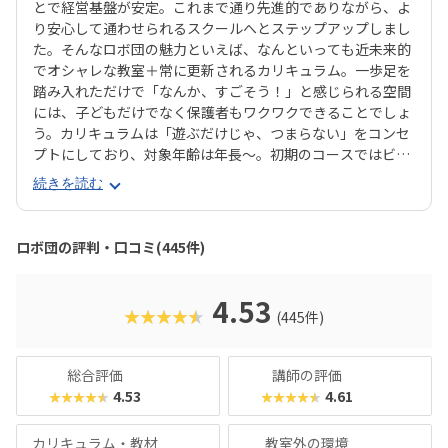
とで経営基盤が安定。これまで通り先進的でありながら、よ
り安心して通わせられるスクールへとステップアップしまし
た。そんなロボ団の魅力といえば、なんといっても近未来的
でオシャレな教室＋常に更新されるカリキュラム。一歩足を
踏み入れただけで「なんか、すごそう！」と感じられる空間
には、子どもだけでなく保護者もワクワクできることでしょ
う。カリキュラムは「遊ぶだけじゃ、つまらない」をコンセ
プトにしており、対象年齢は年長〜。初期のコースではビジ
ュアルプログラミング言語のScratch（スクラッチ）で学
続きを読む
び、徐々にステップアップしてPython（パイソン）へと発
展していきます。間口は広く設けながら、ロボコンへの出場
者も多数輩出している実力派スクールです。ロボットは貸し
ロボ団の評判・口コミ(445件)
出し制なので、教材費がかからないのも魅力。通塾するごと
にポイントが貯まり、「銀行」に預けて増やすと文房具や教
材と交換できるシステムなど、「あきんど」らしいユニーク
4.53
★★★★★
(445件)
な工夫も光ります。コラボイベントも盛んで、JAXA「はやぶ
さ2」とコラボしたイベントでは、保護者（主にパパ）まで
ヒートアップ！あの手この手で子どもの関心を引き付けてく
総合評価
講師の評価
れるスクールです。モダンな雰囲気や最先端の科学トピック
4.53
4.61
★★★★★
★★★★★
に惹かれる保護者におすすめといえるでしょう。
カリキュラム・教材
教室外の環境