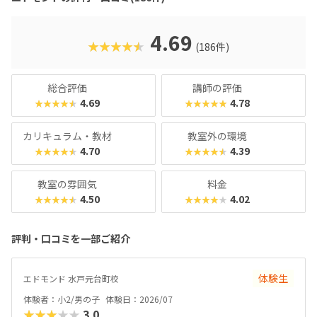
ーム感覚でステージをクリアしていく中で、関数や条件分岐
などの実践的なプログラミングスキルが自然と身につきま
す。成長が“見える”チェックシートやタイピングシートな
4.69
★★★★★
(186件)
ど、“続けたくなる仕組み”が整っているため、高い継続率に
繋がっています。マインクラフトが好きなお子さんはもちろ
ん、「好きなことから将来につながる力を育てたい」「子ど
総合評価
講師の評価
もの成長を実感したい」というご家庭にもおすすめのスクー
4.69
4.78
★★★★★
★★★★★
ルです！
カリキュラム・教材
教室外の環境
4.70
4.39
★★★★★
★★★★★
教室の雰囲気
料金
4.50
4.02
★★★★★
★★★★★
評判・口コミを一部ご紹介
体験生
エドモンド 水戸元台町校
体験者：小2/男の子
体験日：2026/07
★★★★★
3.0