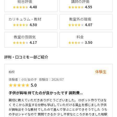
総合評価
講師の評価
4.48
4.55
★★★★★
★★★★★
カリキュラム・教材
教室外の環境
4.50
4.07
★★★★★
★★★★★
教室の雰囲気
料金
4.17
3.50
★★★★★
★★★★★
評判・口コミを一部ご紹介
体験生
柏校
体験者：小5/女の子
体験日：2026/07
★★★★★
5.0
子供が興味 持てたのが良かったです 調剤費...
親切に教えていただきありがとうございました。 ロボット作りではな
く そこから派生する分野も学ばしていただける風土を感じました子供
が興味出そうな教材 でしたので進んで学ぶことができそうでした うち
の子はシャイなので 質問できるか 少し不安なところがありました柏駅