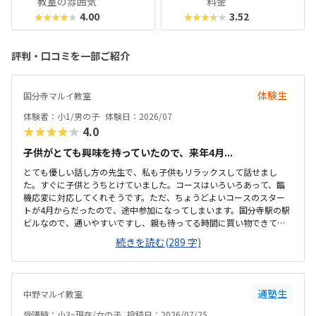
教室の雰囲気
料金
4.00
3.52
★★★★★
★★★★★
評判・口コミを一部ご紹介
体験生
国分寺マルイ教室
体験者：小1/男の子
体験日：2026/07
★★★★★
4.0
子供がとても興味を持っていたので、来年4月...
とても優しい話し方の先生で、私も子供もリラックスして話せまし
た。すぐに子供とうちとけていました。コースはいろいろあって、臨
機応変に対応してくれそうです。ただ、ちょうどよいコースのスター
トが4月からだったので、途中参加になってしまいます。国分寺駅の駅
ビルなので、通いやすいですし、親も待ってる時間に買い物できて良
さそうです。少し狭いですが、清潔感があって綺麗な教室でした。み
続きを読む(289 字)
なさん集中してもくもくと学んでいました。他のプログラミング教室
も体験に行きましたが、他よりもお安かったので通いやすそうです。
先生が優しそうで、安心して子供を預けられそうでした。少人数なの
も良いと思いました。
通塾生
中野マルイ教室
受講時：小3~現在/女の子
投稿日：2026/07/25