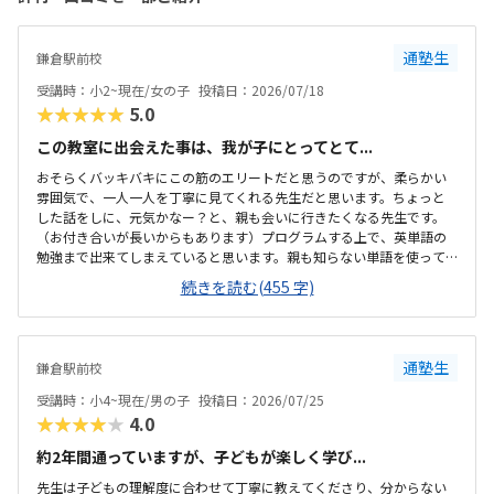
通塾生
鎌倉駅前校
受講時：小2~現在/女の子
投稿日：2026/07/18
★★★★★
5.0
この教室に出会えた事は、我が子にとってとて...
おそらくバッキバキにこの筋のエリートだと思うのですが、柔らかい
雰囲気で、一人一人を丁寧に見てくれる先生だと思います。ちょっと
した話をしに、元気かなー？と、親も会いに行きたくなる先生です。
（お付き合いが長いからもあります）プログラムする上で、英単語の
勉強まで出来てしまえていると思います。親も知らない単語を使って
いて驚きます。ほぼ駅前、昔からのランドマーク的な建物の中にあ
続きを読む(455 字)
り、大変通わせ易いです。折角の周りの美しい景色が見えるような、
大きな窓が無いのが惜しい！一レッスンいくらと考えると、非常に高
い習い事ですが、合う子にはとんてなくコスパが良いのだと思いま
す。加えてこちらは、他のプログラミング教室に比べてもお安い方か
通塾生
鎌倉駅前校
と思います。入退室確認が自動的なシステムを導入してくれています
し、ちょっとした相談に、親身にかつ、シンプルな言葉で寄り添って
受講時：小4~現在/男の子
投稿日：2026/07/25
くれます。とてもお付き合いし易い先生です。自転車で来た...
★★★★★
4.0
約2年間通っていますが、子どもが楽しく学び...
先生は子どもの理解度に合わせて丁寧に教えてくださり、分からない