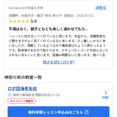
通塾生
Dot.laboロボ団長久手校
受講時：未就学児・園児~現在/男の子
投稿日：2026/07/21
★★★★★
5.0
不満はなく、親子ともども楽しく通わせてもら...
一人一人に向き合ってくれていると感じます。先生から、受講態度な
ど聞きますがよく見てくれているなと思います。少し難しいかなと思
いましたが、理解しているようなので難易度はちょうど良かったよう
です。駐車場があるので助かります。セキュリティコードを知らないと
入れない点もいいと思います。設備は問題ないと思います。強いて言え
ば、机がもう少し広かったらいいかなとは思います。購入しなければ
続きを読む(293 字)
ならない教材などが、今のところ別途に必要なわけではないので、料
金は妥当かと思います。やる気がある、本人がやりたくて来ている子
が多い点が良い環境だと思います。カリキュラムも楽しいみたいです。
神奈川県の教室一覧
今のところありません。
ロボ団海老名校
神奈川県海老名市国分寺台2-5-20
詳細
キャンペーン実施中
無料体験レッスン申込みはこちら