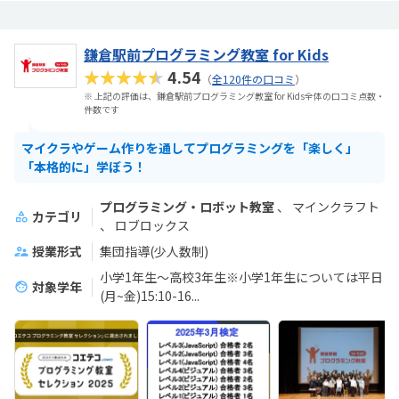
鎌倉駅前プログラミング教室 for Kids
★★★★★
4.54
（
全120件の口コミ
）
※ 上記の評価は、鎌倉駅前プログラミング教室 for Kids全体の口コミ点数・
件数です
マイクラやゲーム作りを通してプログラミングを「楽しく」
「本格的に」学ぼう！
プログラミング・ロボット教室
マインクラフト
カテゴリ
ロブロックス
授業形式
集団指導(少人数制)
小学1年生〜高校3年生※小学1年生については平日
対象学年
(月~金)15:10-16...