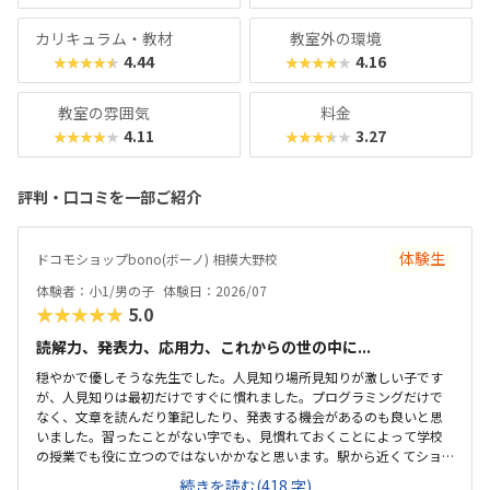
カリキュラム・教材
教室外の環境
4.44
4.16
★★★★★
★★★★★
教室の雰囲気
料金
4.11
3.27
★★★★★
★★★★★
評判・口コミを一部ご紹介
体験生
ドコモショップbono(ボーノ) 相模大野校
体験者：小1/男の子
体験日：2026/07
★★★★★
5.0
読解力、発表力、応用力、これからの世の中に...
穏やかで優しそうな先生でした。人見知り場所見知りが激しい子です
が、人見知りは最初だけですぐに慣れました。プログラミングだけで
なく、文章を読んだり筆記したり、発表する機会があるのも良いと思
いました。習ったことがない字でも、見慣れておくことによって学校
の授業でも役に立つのではないかかなと思います。駅から近くてショ
ッピングモールの中にあるので便利です。車で来ても授業分の駐車券
続きを読む(418 字)