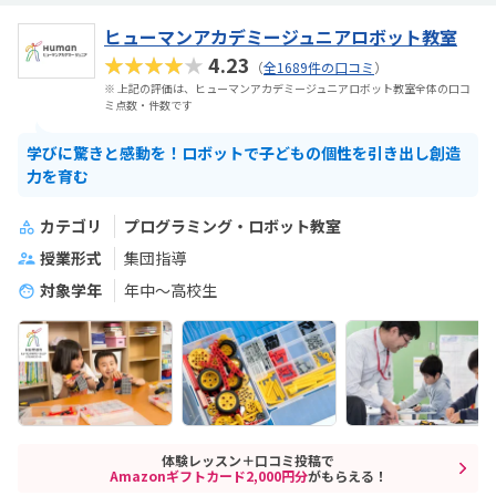
ヒューマンアカデミージュニアロボット教室
★★★★★
4.23
（
全1689件の口コミ
）
※ 上記の評価は、ヒューマンアカデミージュニアロボット教室全体の口コ
ミ点数・件数です
学びに驚きと感動を！ロボットで子どもの個性を引き出し創造
力を育む
カテゴリ
プログラミング・ロボット教室
授業形式
集団指導
対象学年
年中～高校生
体験レッスン＋口コミ投稿で
Amazonギフトカード2,000円分
がもらえる！