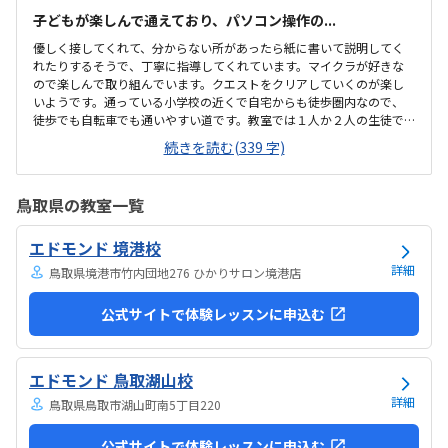
子どもが楽しんで通えており、パソコン操作の...
優しく接してくれて、分からない所があったら紙に書いて説明してく
れたりするそうで、丁寧に指導してくれています。マイクラが好きな
ので楽しんで取り組んでいます。クエストをクリアしていくのが楽し
いようです。通っている小学校の近くで自宅からも徒歩圏内なので、
徒歩でも自転車でも通いやすい道です。教室では１人か２人の生徒で
マイペースに取り組めているようです。特に気になることはありませ
続きを読む(339 字)
ん。もっと安い方が嬉しいですが、プログラミング教室の月謝として
は一般的な料金だと思います。クエストをクリアしていくのが進んで
る事を実感できて嬉しいし楽しいと子どもが言っています。家にパソ
鳥取県の教室一覧
コンがないけれど、アルファベットを覚えたりタイピングができるよ
うになっているので良かったと思っています。特にありません。
エドモンド 境港校
詳細
鳥取県境港市竹内団地276 ひかりサロン境港店
公式サイトで体験レッスンに申込む
エドモンド 鳥取湖山校
詳細
鳥取県鳥取市湖山町南5丁目220
公式サイトで体験レッスンに申込む