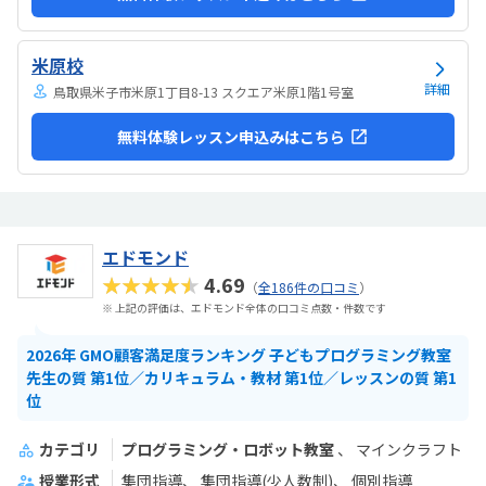
米原校
詳細
鳥取県米子市米原1丁目8-13 スクエア米原1階1号室
無料体験レッスン申込みはこちら
エドモンド
★★★★★
4.69
（
全186件の口コミ
）
※ 上記の評価は、エドモンド全体の口コミ点数・件数です
2026年 GMO顧客満足度ランキング 子どもプログラミング教室
先生の質 第1位／カリキュラム・教材 第1位／レッスンの質 第1
位
カテゴリ
プログラミング・ロボット教室
マインクラフト
授業形式
集団指導
集団指導(少人数制)
個別指導