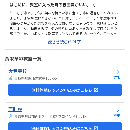
はじめに、教室に入った時の雰囲気がいい。（...
とても丁寧で、子供が興味を持った事に全て丁寧に返答してくれてい
ました。子供が理解できないことに対して、イライラした態度もせず、
冷静かつ暖かく対応できる大人は数少ないと思うので、素晴らしいと
思いました。動画をみて、その通りにロボットを製作して行くと言う
感じでした。ロボットは教室でレンタルできるブロックや、モーター
などです。タブレットの操作も子供自身ができるので、機械に強くな
続きを読む(674 字)
るなという印象でした。家から自転車ですぐのところにあります。駐
輪スペースもあり、場所も道路面に接しているので、すぐに見つけら
れ、わかりやすいです。シンプルで無駄のない部屋でした。白を基調
鳥取県の教室一覧
としているので、気が散らず、集中しやすいと思います。個人授業なの
で、割高かなと思いました。生徒2.3人でも大丈夫な感じはします。あ
大覚寺校
と、動画を見ながら制作するので、簡単なうちは家でもできる内容か
なと思います。あまり得意な事がなく、自分に...
詳細
鳥取県鳥取市大覚寺150-65
無料体験レッスン申込みはこちら
西町校
詳細
鳥取県鳥取市西町2丁目102 フロインドビル1F
無料体験レッスン申込みはこちら