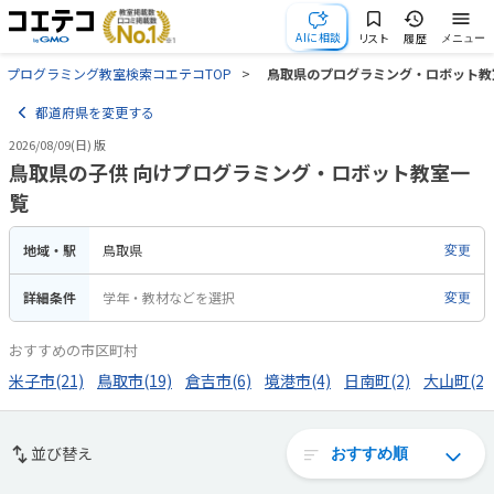
AIに相談
リスト
履歴
メニュー
プログラミング教室検索コエテコTOP
鳥取県のプログラミング・ロボット教
都道府県を変更する
2026/08/09(日) 版
鳥取県の子供 向けプログラミング・ロボット教室一
覧
地域・駅
鳥取県
変更
詳細条件
学年・教材などを選択
変更
おすすめの市区町村
米子市(21)
鳥取市(19)
倉吉市(6)
境港市(4)
日南町(2)
大山町(2)
並び替え