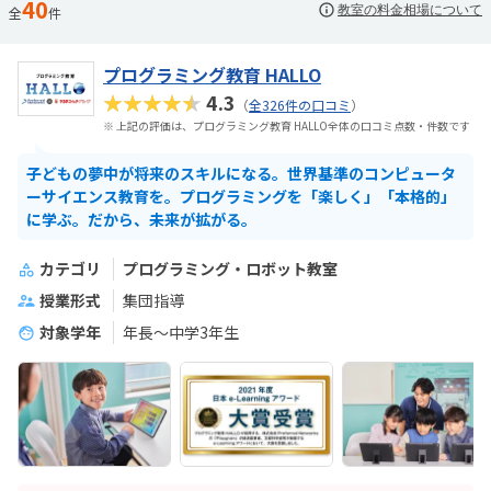
40
教室の料金相場について
全
件
プログラミング教育 HALLO
★★★★★
4.3
（
全326件の口コミ
）
※ 上記の評価は、プログラミング教育 HALLO全体の口コミ点数・件数です
子どもの夢中が将来のスキルになる。世界基準のコンピュータ
ーサイエンス教育を。プログラミングを「楽しく」「本格的」
に学ぶ。だから、未来が拡がる。
カテゴリ
プログラミング・ロボット教室
授業形式
集団指導
対象学年
年長～中学3年生