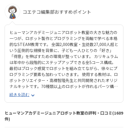
コエテコ編集部おすすめポイント
ヒューマンアカデミージュニアロボット教室の大きな魅力の
一つが、ロボット製作とプログラミングを両軸で学べる本格
的なSTEAM教育です。 全国2,000教室・生徒数27,000人超と
いう圧倒的な規模を背景に、子ども一人ひとりの「好き」
「得意」を伸ばすための環境が整っています。 カリキュラム
は年中から段階的にステップアップできる全5コース構成。
最初はブロック感覚でロボットを組み立てながら、徐々にプ
ログラミング要素も加わっていきます。 使用する教材は、ロ
ボットクリエイター・高橋智隆先生と共同開発されたオリジ
ナルキットです。70種類以上のロボットが作れるパーツ構成
で、飽きずに続けやすい点も特徴です。 月2回の90分授業で
続きを読む
は、ロボットを完成させる「基本製作」と、オリジナル改造
に挑戦する「応用実践」を繰り返す設計。子どもたちは毎
回、新しい達成感と成長を実感できる仕組みになっていま
ヒューマンアカデミージュニアロボット教室の評判・口コミ(1689
す。 自ら考え、試行錯誤しながらロボットを動かす経験は、
件)
創造力や論理的思考力を育むだけでなく、学ぶ楽しさそのも