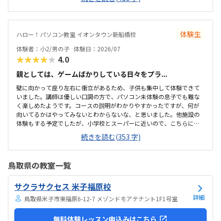
は付けてくれるそうです。ドコモショップ内なので音が気になるかと
思いましたが、扉を閉めればそんなに気になりませんでした。一面ガ
ラスなので程よい解放感で授業の様子が見れます。プログラミング教
室としてはこれくらいかな、という印象です。教材はマイクラなので
体験生
ハロー！パソコン教室 イオンタウン新船橋校
プライベートでも使えるからいいかな、と思ってます。学校で使って
いるパソコンはタッチパネルタイプなので、キーボードは打てるかな
体験者：小2/男の子
体験日：2026/07
と心配でしたが、すぐに慣れました。コマンド１つでた...
★★★★★
4.0
親としては、ゲームばかりしている日々をプラ...
壁に向かって座り左右に衝立があるため、子供も集中して体験できて
いました。講師は優しい口調の方で、パソコン未体験の息子でも難な
く楽しめたようです。コースの説明がわかりやすかったですが、何が
向いてるかはやってみないとわからないな、と思いました。他施設の
体験もする予定でしたが、小学校とスーパーに近いので、こちらに決
めました。息子はゲーミングチェアに初めて座れて嬉しかったようで
続きを読む(353 字)
す。開放的というよりは、落ち着いて楽しめるところが、息子には合
っていそうです。少し高いなという印象ですが、自宅のパソコンから
も利用できるとの事なので、やる気次第では納得できそうだなと思い
鳥取県の教室一覧
ました。日頃はSwitchで、マイクラやぽこあポケモンで建築を楽しん
でいます。担当の方と相談して今回のコースが向いてるんじゃないか
サクラサクセス 米子福原校
と勧められました。
詳細
鳥取県米子市東福原6-12-7 メゾンドモアテナント1F1号室
無料体験レッスン申込みはこちら