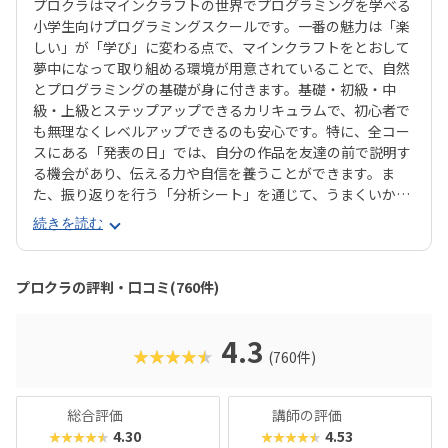
プロクラはマインクラフトの世界でプログラミングを学べる
小学生向けプログラミングスクールです。一番の魅力は「楽
しい」が「学び」に変わる点で、マインクラフトをとおして
夢中になって取り組める環境が用意されていることで、自然
とプログラミングの基礎が身に付きます。基礎・初級・中
級・上級とステップアップできるカリキュラムで、初心者で
も無理なくレベルアップできるのも安心です。特に、全コー
スにある「発表の日」では、自分の作品を友達の前で説明す
る機会があり、伝える力や自信を養うことができます。ま
た、振り返りを行う「分析シート」を通じて、うまくいかな
かった点をどう改善するかを考える習慣が身に付くのも特徴
続きを読む
です。さらに、講師は子どもたちの答えを引き出すコーチン
グ型指導を採用。自分で考え、解決する力を育みます。全国
600以上の教室で展開され、初めてでも安心して参加できる
プロクラの評判・口コミ(760件)
無料体験も実施中。遊びながら未来につながる力を育てられ
る、今注目のプログラミング教室です。
4.3
★★★★★
(760件)
総合評価
講師の評価
4.30
4.53
★★★★★
★★★★★