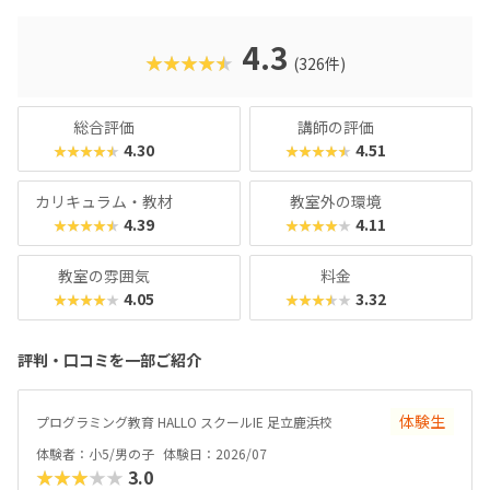
た、運営元のやる気スイッチグループといえば、子どもの性
格や学習タイプを見極める「個性診断テスト（ETS）」も有
名。学習計画や講師とのマッチングに使われるそうで、「教
4.3
★★★★★
(326件)
材はいいけど、先生との相性が……」なんてトラブルも極力
防ぎます。入り口は楽しく、奥行きはどこまでも！ぜひお近
くの教室に足を運んでみてくださいね。
総合評価
講師の評価
4.30
4.51
★★★★★
★★★★★
カリキュラム・教材
教室外の環境
4.39
4.11
★★★★★
★★★★★
教室の雰囲気
料金
4.05
3.32
★★★★★
★★★★★
評判・口コミを一部ご紹介
体験生
プログラミング教育 HALLO スクールIE 足立鹿浜校
体験者：小5/男の子
体験日：2026/07
★★★★★
3.0