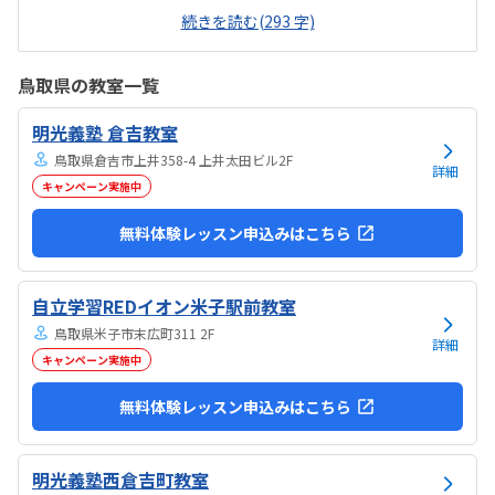
気も良く、清潔感もあった。部屋が区切られていて、個人スペースも
続きを読む(293 字)
確保されていて良かった。基本料金以外に、追加料金があまり無さそ
うで良かった。できれば、毎月1万以内で通いたいです。子供に熱心に
話しかけてくださったり、褒めてくださって、子供が頑張ろうという
鳥取県の教室一覧
気持ちになれて良かった。
明光義塾 倉吉教室
鳥取県倉吉市上井358-4 上井太田ビル2F
詳細
キャンペーン実施中
無料体験レッスン申込みはこちら
自立学習REDイオン米子駅前教室
鳥取県米子市末広町311 2F
詳細
キャンペーン実施中
無料体験レッスン申込みはこちら
明光義塾西倉吉町教室