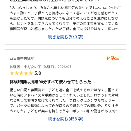
3名いらっしゃり、みなさん優しい雰囲気の先生方でした。ロボットが
うまく動くと、子供と同じ気持ちになって喜んでくださる感じがとて
も良かったです。問題点についても自分で考えることを主体にしなが
ら、ヒントを出し向き合ってくれます。子供の自主性を重んじている
雰囲気が良いと感じました。ただ子供に全て丸投げではなく、広い机
の上に「教科書とキットをどこに置いたらやりやすいかな？」と声を
続きを読む(570 字)
かけてくださり、そこから自分で考えていました。ロボット作りもヒ
ントをいただきながら、自分で教科書を読んで作り上げていました。
駅近くですが、静かな環境です。急な坂道があるので、暑い夏など、重
いキットを背負っていく小さな子供には少し大変かも。清潔で、安心
体験生
四日市中央緑地
できました。入室したら必ず手を洗うルールも良いです。教室にある
教科書などもきちんと整理整頓されています。キット代が兄弟割引で
体験者：小3/女の子
体験日：2026/07
半額になりました。入会金も無料に。欲を言えば、...
★★★★★
5.0
体験時間は授業90分すべて使わせてもらった...
優しい口調と雰囲気で、子ども達に全てを教えるのではなく、困って
いる時にアドバイスや手助けをしてくれていました。ロボットで対戦
などをして興味を広げてくれました。ブロックはシンプルなカラー
で、パーツの種類によって色が違うので組み立ての時に分かりやすそ
うでした。子どもが興味を持ちそうなロボットの形や動きがあり良か
ったです。駐車場は停めやすく、分かりやすい場所にあるので助かり
続きを読む(458 字)
ます。近くに別の施設もあるので、習ってない兄弟が過ごしやすいと
思いました。教室はシンプルで余計なものが置いてないので集中でき