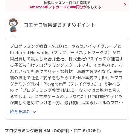
体験レッスン＋口コミ投稿で
Amazonギフトカード2,000円分
がもらえる！
コエテコ編集部おすすめポイント
プログラミング教育 HALLO は、やる気スイッチグループと
Preferred Networks（プリファードネットワークス）が共
同出資して設立した合弁会社、株式会社YPスイッチが運営す
る子ども向けプログラミングスクールです。その魅力は、な
んといっても高クオリティな教材。深層学習やAIなど、最先
端の技術で社会に変革をもたらすPFNが本気で手掛けたプロ
グラミング教材「Playgram™（プレイグラム）」で学べる
のは「プログラミング教育 HALLO」ならではの魅力と言え
るでしょう。スマホゲームのような見た目と操作感で子ども
が楽しく進めていける一方、最終的には実戦レベルのプログ
ラミングスキルが身につく「Playgram」には、まるでマイ
続きを読む
ンクラフト（マイクラ）のように3D空間をデザインできるモ
ードも。子どもの創造性と技術力、そのどちらも高めていけ
るスクールをお探しのご家庭にぴったりのスクールです。ま
プログラミング教育 HALLOの評判・口コミ(326件)