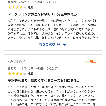
体験者：小4/男の子
体験日：2026/07
★★★★★
4.0
プログラミング教室を体験して、先生の教え方...
先生が、できたことをその場ですぐに褒めてくださり、子どもの些細
な変化や頑張りにも丁寧に反応してくださっていたのが、とても良い
と感じました。子どものやる気や自信につながる関わり方だと感じ、
好印象でした。体験では、大好きなマインクラフトを使った授業だっ
たため、楽しみながら取り組むことができ、とても良かったです。た
だ、今後もずっとマインクラフトを使った内容ではないと伺ったの
続きを読む(440 字)
で、その後も興味を持って取り組めるかどうかは少し気になる点でし
た。教室は自宅から15分ほどの距離にあり、通いやすいと感じまし
た。また、駐車場もあるため、送り迎えもしやすく、安心して通わせ
られる環境だと思いました。教室は一人ひとりの席が完全に仕切られ
体験生
森塾 北浦和校
ているわけではありませんが、壁などで視線が分散しにくい工夫がさ
れており、集中しやすい雰囲気だと感じました。月4回（1回50分）で
体験者：小6/男の子
体験日：2026/07
約12,000円という料金は、我が家にとってはや...
★★★★★
4.0
英語等もあり、幅広く学べるコースも他にある...
受付してくださった方が、親切で分かりやすく説明していただきまし
た。強引な勧誘もなく良かったです。テキストがあり、マイクラのペ
ージ部分を体験した。カラーテキストで、見やすくクリアできたとこ
ろの表示もできて良いと思った。駐車場や駐輪場があるともっと良か
った。徒歩で通うことになりそうです。駅からは近くて良いです。雰囲