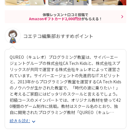
体験レッスン＋口コミ投稿で
Amazonギフトカード2,000円分
がもらえる！
コエテコ編集部おすすめポイント
QUREO（キュレオ）プログラミング教室は、サイバーエー
ジェントグループの株式会社CA Tech Kidsと、株式会社スプ
リックスが共同で運営する株式会社キュレオによって運営さ
れています。サイバーエージェントの先進的なITスピリット
と、2013年からプログラミング教室を運営するCA Tech Kids
のノウハウが生かされた教室で、「時代の波に乗りたい！」
と考えるご家庭にはピッタリのスクールと言えるでしょう。
初級コースのメインパートでは、オリジナル教材を使って42
0種類のゲーム制作に挑戦。教材はスクール名のとおり、独
自に開発されたプログラミング教材「QUREO（キュレ
オ）」です。スマホゲームのような感覚でサクサク進められ
続きを読む
るのに、本格的な内容が学べるのが魅力。子どもにとっても
「やらされている感」がないので、楽しくゲームをクリアし