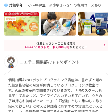
対象学年
小～中学生 ※小学１～２年の専用コースあり！
体験レッスン＋口コミ投稿で
Amazonギフトカード2,000円分
がもらえる！
コエテコ編集部おすすめポイント
個別指導Axisロボットプログラミング講座は、言わずと知れ
た個別指導塾のAxisが開講しているプログラミング教室で
す。Axisの教室内で開講されているので、「他のスクールも
見学してみたけど、ワイワイさわいでいる子がいて、うちの
子は押され気味だった……」「『勉強』として集中して取り
組んで欲しい」と考える保護者におすすめの雰囲気といえる
でしょう。全国各地に展開するAxisの教室で受講できるの