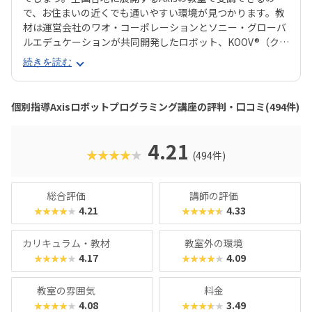
で、お住まいの近くでも通いやすい環境が見つかります。教
材は運営会社のワオ・コーポレーションとソニー・グローバ
ルエデュケーションが共同開発したロボット、KOOV®︎（クー
ブ）。半透明のカラフルなブロックを組み合わせながらロボ
続きを読む
ットを組み立てていくので、女の子にも人気が高いのがポイ
ント。ロボットが好きな子はもちろん、色彩感覚に優れる子
からも評判の教材です。さらに、高学年からはエンジニアも
個別指導Axisロボットプログラミング講座の評判・口コミ(494件)
使う本格的なプログラミング言語「Python（パイソン）」
を学べるマスターコースも用意されています。これまでどお
りのとっつきやすい見た目から入って、実践レベルの内容が
4.21
★★★★★
(494件)
学べると好評です。授業料が比較的お手頃価格なのもポイン
トで、ファーストコースは6,930円＋教材費2,640円（80分×
月2回）、レギュラーコースは8,800円＋教材費2,640円＋テ
総合評価
講師の評価
キスト費2,860円（80分×月2回）、マスターコースは11,00
4.21
4.33
★★★★★
★★★★★
0円＋教材費2,640円＋テキスト費2,860円（80分×月2
回）。年に1度のテキスト費以外、追加料金もかかりませ
カリキュラム・教材
教室外の環境
ん。明確な料金体系と通いやすさ、ある程度「勉強」の雰囲
4.17
4.09
★★★★★
★★★★★
気を重視する方におすすめのスクールです。
教室の雰囲気
料金
4.08
3.49
★★★★★
★★★★★