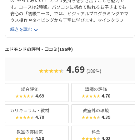
の“やってみたい！”という気持ちを引き出すことも魅力で
す。コースは2種類。パソコンに初めて触れるお子さまでも
安心の「初級コース」では、ビジュアルプログラミングでマ
ウス操作やタイピングから丁寧に学びます。マインクラフト
の世界でキャラクター「エージェント」に命令を出しなが
続きを読む
ら、プログラミングを体験的に習得できます。より本格的に
学びたい方向けの「中級コース」では、プログラミング言語
「JavaScript」を使ったテキストプログラミングに挑戦。ゲ
エドモンドの評判・口コミ(186件)
ーム感覚でステージをクリアしていく中で、関数や条件分岐
などの実践的なプログラミングスキルが自然と身につきま
す。成長が“見える”チェックシートやタイピングシートな
4.69
★★★★★
(186件)
ど、“続けたくなる仕組み”が整っているため、高い継続率に
繋がっています。マインクラフトが好きなお子さんはもちろ
ん、「好きなことから将来につながる力を育てたい」「子ど
総合評価
講師の評価
もの成長を実感したい」というご家庭にもおすすめのスクー
4.69
4.78
★★★★★
★★★★★
ルです！
カリキュラム・教材
教室外の環境
4.70
4.39
★★★★★
★★★★★
教室の雰囲気
料金
4.50
4.02
★★★★★
★★★★★