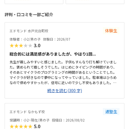
評判・口コミを一部ご紹介
体験生
エドモンド 水戸元台町校
体験者：小2/男の子
体験日：2026/07
★★★★★
3.0
総合的には満足感がありましたが、やはり1回...
先生が親しみやすいと感じました。子供もすんなり打ち解けていまし
た。褒められて嬉しそうでした。はじめにタイピングの時間があり、
そのあとマイクラのプログラミングの時間があるということでした。
マイクラが好きなので夢中になってやっていました。駐車場はひろめ
なので停めやすかったが、信号に近いので少し不安もありました。清
潔感がありました。冷房も効いていて過ごしやすいと感じました。机
続きを読む(300 字)
や椅子も使いやすそうでした。月のうち2回で、自由に日程を決められ
るのは嬉しいと感じました。1回にかかる費用が安くはないので考えて
しまいます。マイクラが好きなので夢中になってやっていたので嬉し
かったです。褒められて嬉しそうでした。
通塾生
エドモンド なかもず校
受講時：小2~現在/男の子
投稿日：2026/08/02
★★★★★
5.0