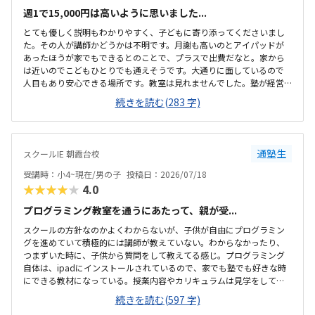
週1で15,000円は高いように思いました...
とても優しく説明もわかりやすく、子どもに寄り添ってくださいまし
た。その人が講師かどうかは不明です。月謝も高いのとアイパッドが
あったほうが家でもできるとのことで、プラスで出費だなと。家から
は近いのでこどもひとりでも通えそうです。大通りに面しているので
人目もあり安心できる場所です。教室は見れませんでした。塾が経営
しているとのことで塾の方の教室は少し覗けました。建物自体が古い
続きを読む(283 字)
感じでした。週1で15,000円は高いように思いました。もう少し回数を
増やしてもらうか、下げてもらえると助かります。説明してくれた方
はとても説明がわかりやすく、こどもに寄り添ってくださいました。
通塾生
スクールIE 朝霞台校
受講時：小4~現在/男の子
投稿日：2026/07/18
★★★★★
4.0
プログラミング教室を通うにあたって、親が受...
スクールの方針なのかよくわからないが、子供が自由にプログラミン
グを進めていて積極的には講師が教えていない。わからなかったり、
つまずいた時に、子供から質問をして教えてる感じ。プログラミング
自体は、ipadにインストールされているので、家でも塾でも好きな時
にできる教材になっている。授業内容やカリキュラムは見学をしてい
ないので子供の話だが、積極的に講師が教えていないみたい。月1回は
続きを読む(597 字)
プログラミングで作ったものを発表すると聞いていたが、実施してな