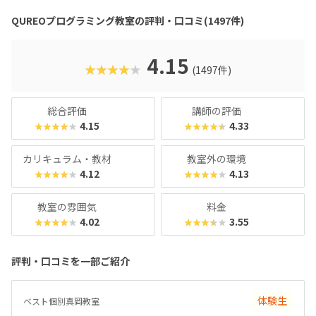
ていくようなペースでどんどん学習を進めていけます。教材
QUREOプログラミング教室の評判・口コミ(1497件)
のデザイン性も高く、実際にスマホゲーム開発で使用されて
いたキャラクター素材などを多数収録。リッチなグラフィッ
クに慣れている今の子どもでも、「安っぽい」「子どもっぽ
4.15
★★★★★
(1497件)
い」と思わず勉強に取り組めるでしょう。学習結果は通信簿
のような形で確認できるので、保護者も安心ですね。
総合評価
講師の評価
4.15
4.33
★★★★★
★★★★★
カリキュラム・教材
教室外の環境
4.12
4.13
★★★★★
★★★★★
教室の雰囲気
料金
4.02
3.55
★★★★★
★★★★★
評判・口コミを一部ご紹介
体験生
ベスト個別真岡教室