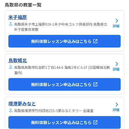
そうです。清潔な空間でした。授業を1日に2コマとれたり、翌月に回
鳥取県の教室一覧
したりできるのは助かります。料金は今の物価で考えれば高いとは思
いませんが、子どもの成長具合で判断すると思います。子どもが自発
米子福原
的にどんどん作り進めていったのには正直驚きました。最初からたく
さんあれこれ説明されずブロックを触らせてもらったの...
鳥取県米子市上福原926-1米子中央ゴルフ倶楽部内 鳥取県立
詳細
米子産業体育館
無料体験レッスン申込みはこちら
鳥取城北
鳥取県鳥取市松並町1丁目144-6 海南2号ビル1F (伝習館城北教
詳細
室内)
無料体験レッスン申込みはこちら
境港夢みなと
詳細
鳥取県境港市竹内団地255-3夢みなとタワー 会議室
無料体験レッスン申込みはこちら