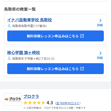
いみたい。駅からは徒歩ですぐ来れる距離で、一本道だから迷うこと
なく来れるので立地は良いと思います。駐車場はないので、車の送迎
鳥取県の教室一覧
は路上駐車になります。駐輪スペースはあるので子供一人でも近い人
なら行けると思います。奥の方まで覗いたことはないので詳しくはわ
イナバ自動車学校 鳥取校
からないが、入り口や教室の内装は奇麗だと思います。気軽に入りや
すい感じがします。ひとそれぞれになってしまい...
詳細
鳥取県鳥取市里仁97番地1
無料体験レッスン申込みはこちら
柳心学園 旗ヶ崎校
詳細
鳥取県米子市旗ヶ崎2丁目16-32
無料体験レッスン申込みはこちら
プロクラ
★★★★★
4.3
（
全760件の口コミ
）
※ 上記の評価は、プロクラ全体の口コミ点数・件数です