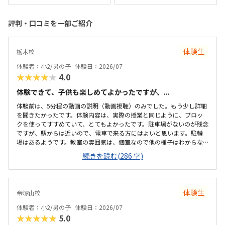
評判・口コミを一部ご紹介
体験生
栃木校
体験者：小2/男の子
体験日：2026/07
★★★★★
4.0
体験できて、子供も楽しめてよかったですが、...
体験前は、5分程の動画の説明（動画視聴）のみでした。もう少し詳細
を聞きたかったです。体験内容は、実際の授業と同じように、ブロッ
クを使ってすすめていて、とてもよかったです。駐車場がないのが残念
ですが、駅からは近いので、電車で来る方にはよいと思います。駐輪
場はあるようです。教室の雰囲気は、個室なので他の様子はわからな
いです。いくつか部屋があるようでしたが、特に説明を受けていない
続きを読む(286 字)
です。料金の説明はなく、資料を見たのですが、個別指導なので高く
ても仕方ないのかなと思いました。個別指導なので、子供に合わせて
対応してもらえます。80分は長いかと思いましたが、ちょうどよかっ
たです。
体験生
帝塚山校
体験者：小2/男の子
体験日：2026/07
★★★★★
5.0