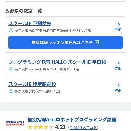
いみたい。駅からは徒歩ですぐ来れる距離で、一本道だから迷うこと
なく来れるので立地は良いと思います。駐車場はないので、車の送迎
長野県の教室一覧
は路上駐車になります。駐輪スペースはあるので子供一人でも近い人
なら行けると思います。奥の方まで覗いたことはないので詳しくはわ
スクールIE 下諏訪校
からないが、入り口や教室の内装は奇麗だと思います。気軽に入りや
すい感じがします。ひとそれぞれになってしまい...
詳細
長野県諏訪郡下諏訪町西四王5006-3 SKSビル2階
無料体験レッスン申込みはこちら
プログラミング教育 HALLO スクールIE 平田校
詳細
長野県松本市平田東3-15-10 南山ビル1階
スクールIE 塩尻駅前校
詳細
長野県塩尻市大門七番町7-12
個別指導Axisロボットプログラミング講座
★★★★★
4.21
（
全494件の口コミ
）