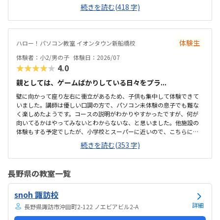
ッピングモールの中にあるので便利です。車で来ても授業分の駐車券
続きを読む(418 字)
は付けてくれるそうです。ドコモショップ内なので音が気になるかと
思いましたが、扉を閉めればそんなに気になりませんでした。一面ガ
ラスなので程よい解放感で授業の様子が見れます。プログラミング教
室としてはこれくらいかな、という印象です。教材はマイクラなので
体験生
ハロー！パソコン教室 イオンタウン新船橋校
プライベートでも使えるからいいかな、と思ってます。学校で使って
いるパソコンはタッチパネルタイプなので、キーボードは打てるかな
体験者：小2/男の子
体験日：2026/07
と心配でしたが、すぐに慣れました。コマンド１つでた...
★★★★★
4.0
親としては、ゲームばかりしている日々をプラ...
壁に向かって座り左右に衝立があるため、子供も集中して体験できて
いました。講師は優しい口調の方で、パソコン未体験の息子でも難な
く楽しめたようです。コースの説明がわかりやすかったですが、何が
向いてるかはやってみないとわからないな、と思いました。他施設の
体験もする予定でしたが、小学校とスーパーに近いので、こちらに決
めました。息子はゲーミングチェアに初めて座れて嬉しかったようで
続きを読む(353 字)
す。開放的というよりは、落ち着いて楽しめるところが、息子には合
っていそうです。少し高いなという印象ですが、自宅のパソコンから
も利用できるとの事なので、やる気次第では納得できそうだなと思い
長野県の教室一覧
ました。日頃はSwitchで、マイクラやぽこあポケモンで建築を楽しん
でいます。担当の方と相談して今回のコースが向いてるんじゃないか
snoh 諏訪校
と勧められました。
詳細
長野県諏訪市沖田町2-122 ノエビアビル2-A