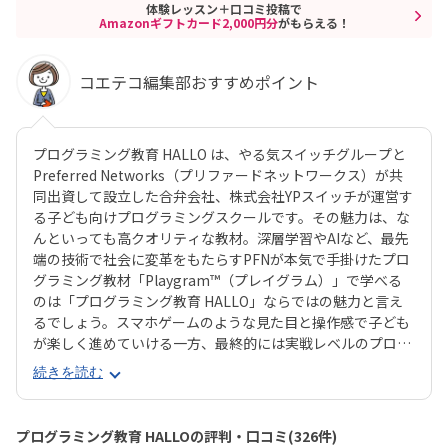
体験レッスン＋口コミ投稿で
Amazonギフトカード2,000円分
がもらえる！
コエテコ編集部おすすめポイント
プログラミング教育 HALLO は、やる気スイッチグループと
Preferred Networks（プリファードネットワークス）が共
同出資して設立した合弁会社、株式会社YPスイッチが運営す
る子ども向けプログラミングスクールです。その魅力は、な
んといっても高クオリティな教材。深層学習やAIなど、最先
端の技術で社会に変革をもたらすPFNが本気で手掛けたプロ
グラミング教材「Playgram™（プレイグラム）」で学べる
のは「プログラミング教育 HALLO」ならではの魅力と言え
るでしょう。スマホゲームのような見た目と操作感で子ども
が楽しく進めていける一方、最終的には実戦レベルのプログ
ラミングスキルが身につく「Playgram」には、まるでマイ
続きを読む
ンクラフト（マイクラ）のように3D空間をデザインできるモ
ードも。子どもの創造性と技術力、そのどちらも高めていけ
るスクールをお探しのご家庭にぴったりのスクールです。ま
プログラミング教育 HALLOの評判・口コミ(326件)