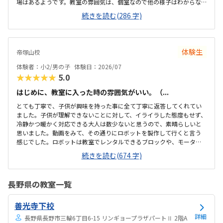
場はあるようです。教室の雰囲気は、個室なので他の様子はわからな
いです。いくつか部屋があるようでしたが、特に説明を受けていない
続きを読む(286 字)
です。料金の説明はなく、資料を見たのですが、個別指導なので高く
ても仕方ないのかなと思いました。個別指導なので、子供に合わせて
対応してもらえます。80分は長いかと思いましたが、ちょうどよかっ
たです。
体験生
帝塚山校
体験者：小2/男の子
体験日：2026/07
★★★★★
5.0
はじめに、教室に入った時の雰囲気がいい。（...
とても丁寧で、子供が興味を持った事に全て丁寧に返答してくれてい
ました。子供が理解できないことに対して、イライラした態度もせず、
冷静かつ暖かく対応できる大人は数少ないと思うので、素晴らしいと
思いました。動画をみて、その通りにロボットを製作して行くと言う
感じでした。ロボットは教室でレンタルできるブロックや、モーター
などです。タブレットの操作も子供自身ができるので、機械に強くな
続きを読む(674 字)
るなという印象でした。家から自転車ですぐのところにあります。駐
輪スペースもあり、場所も道路面に接しているので、すぐに見つけら
れ、わかりやすいです。シンプルで無駄のない部屋でした。白を基調
長野県の教室一覧
としているので、気が散らず、集中しやすいと思います。個人授業なの
で、割高かなと思いました。生徒2.3人でも大丈夫な感じはします。あ
善光寺下校
と、動画を見ながら制作するので、簡単なうちは家でもできる内容か
なと思います。あまり得意な事がなく、自分に...
詳細
長野県長野市三輪6丁目6-15 リンギョープラザパートⅡ 2階A