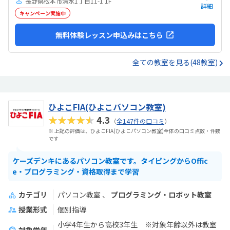
長野県松本市清水1丁目11-1 1F
詳細
キャンペーン実施中
無料体験レッスン申込みはこちら
全ての教室を見る(48教室)
ひよこFIA(ひよこパソコン教室)
★★★★★
4.3
（
全147件の口コミ
）
※ 上記の評価は、ひよこFIA(ひよこパソコン教室)全体の口コミ点数・件数
です
ケーズデンキにあるパソコン教室です。タイピングからOffic
e・プログラミング・資格取得まで学習
カテゴリ
パソコン教室
プログラミング・ロボット教室
授業形式
個別指導
小学4年生から高校3年生 ※対象年齢以外は教室
対象学年