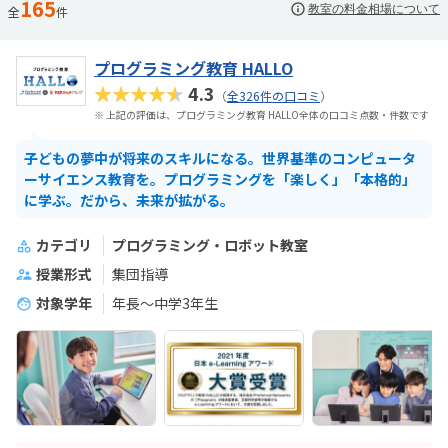
165
教室の料金相場について
全
件
プログラミング教育 HALLO
★★★★★
4.3
（
全326件の口コミ
）
※ 上記の評価は、プログラミング教育 HALLO全体の口コミ点数・件数です
子どもの夢中が将来のスキルになる。世界基準のコンピュータ
ーサイエンス教育を。プログラミングを「楽しく」「本格的」
に学ぶ。だから、未来が拡がる。
カテゴリ
プログラミング・ロボット教室
授業形式
集団指導
対象学年
年長～中学3年生