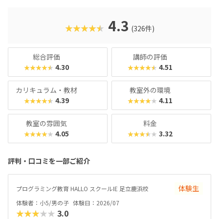
た、運営元のやる気スイッチグループといえば、子どもの性
格や学習タイプを見極める「個性診断テスト（ETS）」も有
名。学習計画や講師とのマッチングに使われるそうで、「教
4.3
★★★★★
(326件)
材はいいけど、先生との相性が……」なんてトラブルも極力
防ぎます。入り口は楽しく、奥行きはどこまでも！ぜひお近
くの教室に足を運んでみてくださいね。
総合評価
講師の評価
4.30
4.51
★★★★★
★★★★★
カリキュラム・教材
教室外の環境
4.39
4.11
★★★★★
★★★★★
教室の雰囲気
料金
4.05
3.32
★★★★★
★★★★★
評判・口コミを一部ご紹介
体験生
プログラミング教育 HALLO スクールIE 足立鹿浜校
体験者：小5/男の子
体験日：2026/07
★★★★★
3.0