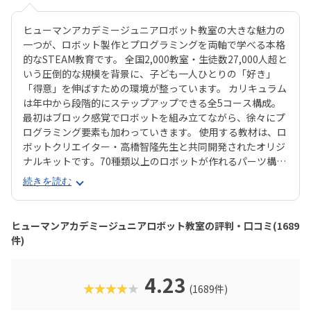
ヒューマンアカデミージュニアロボット教室の大きな魅力の
一つが、ロボット製作とプログラミングを両軸で学べる本格
的なSTEAM教育です。 全国2,000教室・生徒数27,000人超と
いう圧倒的な規模を背景に、子ども一人ひとりの「好き」
「得意」を伸ばすための環境が整っています。 カリキュラム
は年中から段階的にステップアップできる全5コース構成。
最初はブロック感覚でロボットを組み立てながら、徐々にプ
ログラミング要素も加わっていきます。 使用する教材は、ロ
ボットクリエイター・高橋智隆先生と共同開発されたオリジ
ナルキットです。70種類以上のロボットが作れるパーツ構成
で、飽きずに続けやすい点も特徴です。 月2回の90分授業で
続きを読む
は、ロボットを完成させる「基本製作」と、オリジナル改造
に挑戦する「応用実践」を繰り返す設計。子どもたちは毎
回、新しい達成感と成長を実感できる仕組みになっていま
ヒューマンアカデミージュニアロボット教室の評判・口コミ(1689
す。 自ら考え、試行錯誤しながらロボットを動かす経験は、
件)
創造力や論理的思考力を育むだけでなく、学ぶ楽しさそのも
のを教えてくれるはずです。
4.23
★★★★★
(1689件)