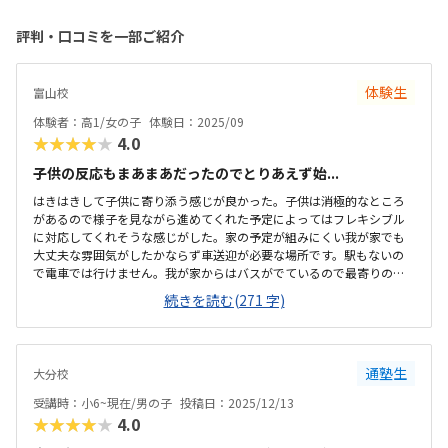
評判・口コミを一部ご紹介
体験生
富山校
体験者：高1/女の子
体験日：2025/09
★★★★★
4.0
子供の反応もまあまあだったのでとりあえず始...
はきはきして子供に寄り添う感じが良かった。子供は消極的なところ
があるので様子を見ながら進めてくれた予定によってはフレキシブル
に対応してくれそうな感じがした。家の予定が組みにくい我が家でも
大丈夫な雰囲気がしたかならず車送迎が必要な場所です。駅もないの
で電車では行けません。我が家からはバスがでているので最寄りのバ
ス停からは10分ほど歩けばいいかなと言う感じです。思ったよりもか
続きを読む(271 字)
なりコンパクトなスペースで授業をしています。6畳くらいのスペース
でした。思っていたよりも高い印象です。パソコン教室に通うことは
なかったので調べたいなかったのですが、、、
通塾生
大分校
受講時：小6~現在/男の子
投稿日：2025/12/13
★★★★★
4.0