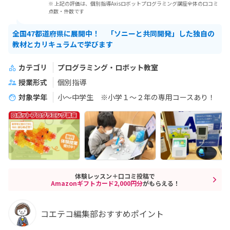
※ 上記の評価は、個別指導Axisロボットプログラミング講座全体の口コミ
点数・件数です
全国47都道府県に展開中！ 「ソニーと共同開発」した独自の
教材とカリキュラムで学びます
カテゴリ
プログラミング・ロボット教室
授業形式
個別指導
対象学年
小～中学生 ※小学１～２年の専用コースあり！
体験レッスン＋口コミ投稿で
Amazonギフトカード2,000円分
がもらえる！
コエテコ編集部おすすめポイント