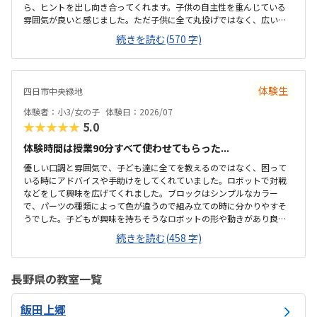
ら、ヒントを出し向き合ってくれます。子供の自主性を重んじている
雰囲気が良いと感じました。ただ子供に全て丸投げではなく、広い机
の上に「教科書とキットをどこに置いたらやりやすいかな？」と声を
続きを読む(570 字)
かけてくださり、そこから自分で考えていました。ロボット作りもヒ
ントをいただきながら、自分で教科書を読んで作り上げていました。
駅近くですが、静かな環境です。急な坂道があるので、暑い夏など、重
いキットを背負っていく小さな子供には少し大変かも。清潔で、安心
体験生
四日市中央緑地
できました。入室したら必ず手を洗うルールも良いです。教室にある
教科書などもきちんと整理整頓されています。キット代が兄弟割引で
体験者：小3/女の子
体験日：2026/07
半額になりました。入会金も無料に。欲を言えば、...
★★★★★
5.0
体験時間は授業90分すべて使わせてもらった...
優しい口調と雰囲気で、子ども達に全てを教えるのではなく、困って
いる時にアドバイスや手助けをしてくれていました。ロボットで対戦
などをして興味を広げてくれました。ブロックはシンプルなカラー
で、パーツの種類によって色が違うので組み立ての時に分かりやすそ
うでした。子どもが興味を持ちそうなロボットの形や動きがあり良か
ったです。駐車場は停めやすく、分かりやすい場所にあるので助かり
続きを読む(458 字)
ます。近くに別の施設もあるので、習ってない兄弟が過ごしやすいと
思いました。教室はシンプルで余計なものが置いてないので集中でき
そうです。清潔な空間でした。授業を1日に2コマとれたり、翌月に回
長野県の教室一覧
したりできるのは助かります。料金は今の物価で考えれば高いとは思
いませんが、子どもの成長具合で判断すると思います。子どもが自発
飯田上郷
的にどんどん作り進めていったのには正直驚きました。最初からたく