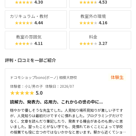
4.30
4.53
★★★★★
★★★★★
カリキュラム・教材
教室外の環境
4.44
4.16
★★★★★
★★★★★
教室の雰囲気
料金
4.11
3.27
★★★★★
★★★★★
評判・口コミを一部ご紹介
体験生
ドコモショップbono(ボーノ) 相模大野校
体験者：小1/男の子
体験日：2026/07
★★★★★
5.0
読解力、発表力、応用力、これからの世の中に...
穏やかで優しそうな先生でした。人見知り場所見知りが激しい子です
が、人見知りは最初だけですぐに慣れました。プログラミングだけで
なく、文章を読んだり筆記したり、発表する機会があるのも良いと思
いました。習ったことがない字でも、見慣れておくことによって学校
の授業でも役に立つのではないかかなと思います。駅から近くてショ