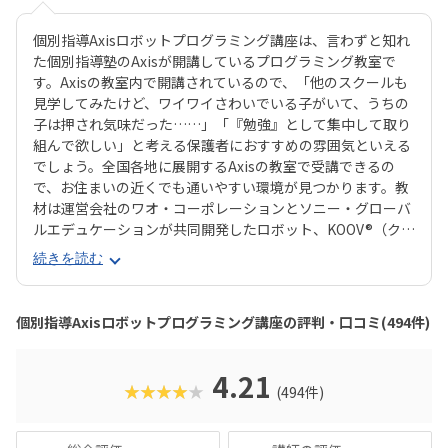
個別指導Axisロボットプログラミング講座は、言わずと知れ
た個別指導塾のAxisが開講しているプログラミング教室で
す。Axisの教室内で開講されているので、「他のスクールも
見学してみたけど、ワイワイさわいでいる子がいて、うちの
子は押され気味だった……」「『勉強』として集中して取り
組んで欲しい」と考える保護者におすすめの雰囲気といえる
でしょう。全国各地に展開するAxisの教室で受講できるの
で、お住まいの近くでも通いやすい環境が見つかります。教
材は運営会社のワオ・コーポレーションとソニー・グローバ
ルエデュケーションが共同開発したロボット、KOOV®︎（クー
ブ）。半透明のカラフルなブロックを組み合わせながらロボ
続きを読む
ットを組み立てていくので、女の子にも人気が高いのがポイ
ント。ロボットが好きな子はもちろん、色彩感覚に優れる子
からも評判の教材です。さらに、高学年からはエンジニアも
個別指導Axisロボットプログラミング講座の評判・口コミ(494件)
使う本格的なプログラミング言語「Python（パイソン）」
を学べるマスターコースも用意されています。これまでどお
りのとっつきやすい見た目から入って、実践レベルの内容が
4.21
★★★★★
(494件)
学べると好評です。授業料が比較的お手頃価格なのもポイン
トで、ファーストコースは6,930円＋教材費2,640円（80分×
月2回）、レギュラーコースは8,800円＋教材費2,640円＋テ