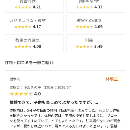
総合評価
講師の評価
キスト費2,860円（80分×月2回）、マスターコースは11,00
4.21
4.33
★★★★★
★★★★★
0円＋教材費2,640円＋テキスト費2,860円（80分×月2
回）。年に1度のテキスト費以外、追加料金もかかりませ
カリキュラム・教材
教室外の環境
ん。明確な料金体系と通いやすさ、ある程度「勉強」の雰囲
4.17
4.09
★★★★★
★★★★★
気を重視する方におすすめのスクールです。
教室の雰囲気
料金
4.08
3.49
★★★★★
★★★★★
評判・口コミを一部ご紹介
体験生
栃木校
体験者：小2/男の子
体験日：2026/07
★★★★★
4.0
体験できて、子供も楽しめてよかったですが、...
体験前は、5分程の動画の説明（動画視聴）のみでした。もう少し詳細
を聞きたかったです。体験内容は、実際の授業と同じように、ブロッ
クを使ってすすめていて、とてもよかったです。駐車場がないのが残念
ですが、駅からは近いので、電車で来る方にはよいと思います。駐輪