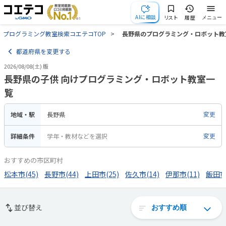
AIに相談
リスト
履歴
メニュー
プログラミング教室検索コエテコTOP
長野県のプログラミング・ロボット教
都道府県を変更する
2026/08/08(土) 版
長野県の子供 向けプログラミング・ロボット教室一
覧
地域・駅
長野県
変更
詳細条件
学年・教材などを選択
変更
おすすめの市区町村
松本市(45)
長野市(44)
上田市(25)
佐久市(14)
伊那市(11)
飯田市(
並び替え