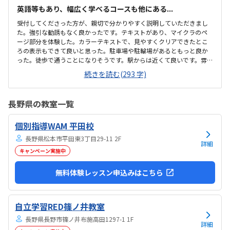
英語等もあり、幅広く学べるコースも他にある...
受付してくださった方が、親切で分かりやすく説明していただきまし
た。強引な勧誘もなく良かったです。テキストがあり、マイクラのペ
ージ部分を体験した。カラーテキストで、見やすくクリアできたとこ
ろの表示もできて良いと思った。駐車場や駐輪場があるともっと良か
った。徒歩で通うことになりそうです。駅からは近くて良いです。雰囲
気も良く、清潔感もあった。部屋が区切られていて、個人スペースも
続きを読む(293 字)
確保されていて良かった。基本料金以外に、追加料金があまり無さそ
うで良かった。できれば、毎月1万以内で通いたいです。子供に熱心に
話しかけてくださったり、褒めてくださって、子供が頑張ろうという
長野県の教室一覧
気持ちになれて良かった。
個別指導WAM 平田校
長野県松本市平田東3丁目29-11 2F
詳細
キャンペーン実施中
無料体験レッスン申込みはこちら
自立学習RED篠ノ井教室
長野県長野市篠ノ井布施高田1297-1 1F
詳細