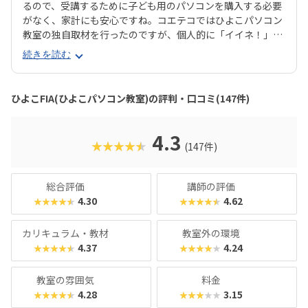
るので、受講するために子ども用のパソコンを購入する必要
がなく、家計にも安心ですね。コエテコではひよこパソコン
教室の独自取材を行ったのですが、個人的に「イイネ！」と
思ったのは資格取得が目指せるところ。なんと「ひよこFI
続きを読む
A」コースでは、プログラミングはもちろん、オフィスソフ
トの使い方やジュニア・プログラミング検定など、将来に生
かせるスキルも学べるのだそう！これらの資格は中学・高校
ひよこFIA(ひよこパソコン教室)の評判・口コミ(147件)
入試で内申点に加点される場合があるらしく、保護者から大
人気の講座とのことでした。
4.3
★★★★★
(147件)
総合評価
講師の評価
4.30
4.62
★★★★★
★★★★★
カリキュラム・教材
教室外の環境
4.37
4.24
★★★★★
★★★★★
教室の雰囲気
料金
4.28
3.15
★★★★★
★★★★★