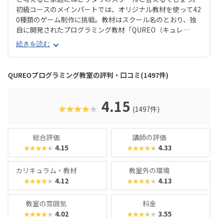
初級コースのメインパートでは、オリジナル教材を使って42
0種類のゲーム制作に挑戦。教材はスクール名のとおり、独
自に開発されたプログラミング教材「QUREO（キュレ
オ）」です。スマホゲームのような感覚でサクサク進められ
続きを読む
るのに、本格的な内容が学べるのが魅力。子どもにとっても
「やらされている感」がないので、楽しくゲームをクリアし
ていくようなペースでどんどん学習を進めていけます。教材
QUREOプログラミング教室の評判・口コミ(1497件)
のデザイン性も高く、実際にスマホゲーム開発で使用されて
いたキャラクター素材などを多数収録。リッチなグラフィッ
クに慣れている今の子どもでも、「安っぽい」「子どもっぽ
4.15
★★★★★
(1497件)
い」と思わず勉強に取り組めるでしょう。学習結果は通信簿
のような形で確認できるので、保護者も安心ですね。
総合評価
講師の評価
4.15
4.33
★★★★★
★★★★★
カリキュラム・教材
教室外の環境
4.12
4.13
★★★★★
★★★★★
教室の雰囲気
料金
4.02
3.55
★★★★★
★★★★★