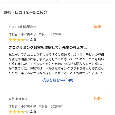
評判・口コミを一部ご紹介
体験生
ベスト個別真岡教室
体験者：小4/男の子
体験日：2026/07
★★★★★
4.0
プログラミング教室を体験して、先生の教え方...
先生が、できたことをその場ですぐに褒めてくださり、子どもの些細
な変化や頑張りにも丁寧に反応してくださっていたのが、とても良い
と感じました。子どものやる気や自信につながる関わり方だと感じ、
好印象でした。体験では、大好きなマインクラフトを使った授業だっ
たため、楽しみながら取り組むことができ、とても良かったです。た
だ、今後もずっとマインクラフトを使った内容ではないと伺ったの
続きを読む(440 字)
で、その後も興味を持って取り組めるかどうかは少し気になる点でし
た。教室は自宅から15分ほどの距離にあり、通いやすいと感じまし
た。また、駐車場もあるため、送り迎えもしやすく、安心して通わせ
られる環境だと思いました。教室は一人ひとりの席が完全に仕切られ
体験生
森塾 北浦和校
ているわけではありませんが、壁などで視線が分散しにくい工夫がさ
れており、集中しやすい雰囲気だと感じました。月4回（1回50分）で
体験者：小6/男の子
体験日：2026/07
約12,000円という料金は、我が家にとってはや...
★★★★★
4.0