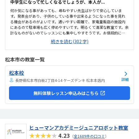
中学生になって忙しくなるでしょうが、本人が...
何か気になる事があっても、尋ねやすい先生ばかりで安心していま
す。発表会があり、子供のしている事や出来るようになった事を見れ
る機会があるのがよいです。通いやすい距離で、家電量販店の施設内
にあるので駐車場も広く停めやすいです。明るくて清潔な教室です。余
計なものがないのでレッスンにも集中しやすそうです。お値段的に
は、リーズナブルとは思いませんが子供が楽しく通っています。子供
続きを読む(302 字)
本人が習いたい事だったので、毎回楽しくて新鮮で色々な事を習って
やってみたいようです。気になる点は特にないので、悪いと思ったと
ころは今までありません。特になし。今まで通り、子供が色んな事を
松本市の教室一覧
教えて頂いて吸収して学んでいってもらいたいです。
松本校
詳細
長野県松本市白板2丁目4-14 ケーズデンキ 松本本店内
無料体験レッスン申込みはこちら
ヒューマンアカデミージュニアロボット教室
★★★★★
4.23
（
全1689件の口コミ
）