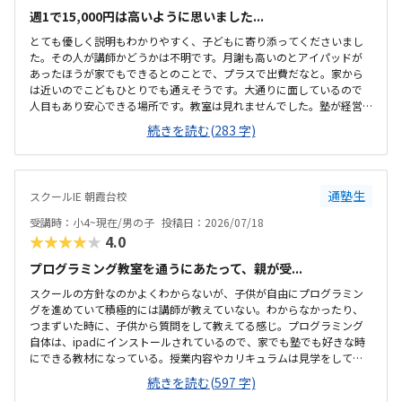
週1で15,000円は高いように思いました...
とても優しく説明もわかりやすく、子どもに寄り添ってくださいまし
た。その人が講師かどうかは不明です。月謝も高いのとアイパッドが
あったほうが家でもできるとのことで、プラスで出費だなと。家から
は近いのでこどもひとりでも通えそうです。大通りに面しているので
人目もあり安心できる場所です。教室は見れませんでした。塾が経営
しているとのことで塾の方の教室は少し覗けました。建物自体が古い
続きを読む(283 字)
感じでした。週1で15,000円は高いように思いました。もう少し回数を
増やしてもらうか、下げてもらえると助かります。説明してくれた方
はとても説明がわかりやすく、こどもに寄り添ってくださいました。
通塾生
スクールIE 朝霞台校
受講時：小4~現在/男の子
投稿日：2026/07/18
★★★★★
4.0
プログラミング教室を通うにあたって、親が受...
スクールの方針なのかよくわからないが、子供が自由にプログラミン
グを進めていて積極的には講師が教えていない。わからなかったり、
つまずいた時に、子供から質問をして教えてる感じ。プログラミング
自体は、ipadにインストールされているので、家でも塾でも好きな時
にできる教材になっている。授業内容やカリキュラムは見学をしてい
ないので子供の話だが、積極的に講師が教えていないみたい。月1回は
続きを読む(597 字)
プログラミングで作ったものを発表すると聞いていたが、実施してな