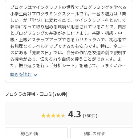
プロクラはマインクラフトの世界でプログラミングを学べる
小学生向けプログラミングスクールです。一番の魅力は「楽
しい」が「学び」に変わる点で、マインクラフトをとおして
夢中になって取り組める環境が用意されていることで、自然
とプログラミングの基礎が身に付きます。基礎・初級・中
級・上級とステップアップできるカリキュラムで、初心者で
も無理なくレベルアップできるのも安心です。特に、全コー
スにある「発表の日」では、自分の作品を友達の前で説明す
る機会があり、伝える力や自信を養うことができます。ま
た、振り返りを行う「分析シート」を通じて、うまくいかな
かった点をどう改善するかを考える習慣が身に付くのも特徴
続きを読む
です。さらに、講師は子どもたちの答えを引き出すコーチン
グ型指導を採用。自分で考え、解決する力を育みます。全国
600以上の教室で展開され、初めてでも安心して参加できる
プロクラの評判・口コミ(760件)
無料体験も実施中。遊びながら未来につながる力を育てられ
る、今注目のプログラミング教室です。
4.3
★★★★★
(760件)
総合評価
講師の評価