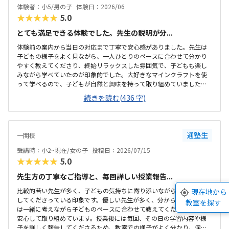
体験者：小5/男の子
体験日：2026/06
★★★★★
5.0
とても満足できる体験でした。先生の説明が分...
体験前の案内から当日の対応まで丁寧で安心感がありました。先生は
子どもの様子をよく見ながら、一人ひとりのペースに合わせて分かり
やすく教えてくださり、終始リラックスした雰囲気で、子どもも楽し
みながら学べていたのが印象的でした。大好きなマインクラフトを使
って学べるので、子どもが自然と興味を持って取り組めていました。
遊びの延長のような感覚でプログラミングに触れられる内容で、分か
続きを読む(436 字)
りやすいと感じました。教室の場所も分かりやすく、安心して通えそ
うだと感じました。周辺環境も落ち着いていて、送迎もしやすい印象
でした。アットホームな雰囲気で、広さは大きくなかったですが初め
てでも緊張せずに参加できる環境が良かったです。決して安い金額で
通塾生
一関校
はありませんが、授業内容やサポートを考えると妥当だと感じまし
た。先生が子どものペースに合わせて丁寧に声を掛けてくださり、安
受講時：小2~現在/女の子
投稿日：2026/07/15
心して体験できました。子どもも楽しそうに取り組み、積...
★★★★★
5.0
先生方の丁寧なご指導と、毎回詳しい授業報告...
比較的若い先生が多く、子どもの気持ちに寄り添いながら柔軟に指導
現在地から
してくださっている印象です。優しい先生が多く、分からないところ
教室を探す
は一緒に考えながら子どものペースに合わせて教えてくださるので、
安心して取り組めています。授業後には毎回、その日の学習内容や様
子を詳しく報告してくださるため、教室での様子がよく分かり、保護