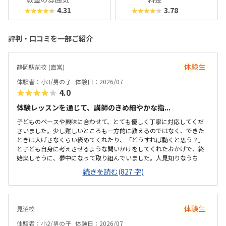
4.31
3.78
★★★★★
★★★★★
評判・口コミを一部ご紹介
体験生
静岡駅前校 (直営)
体験者：小3/男の子
体験日：2026/07
★★★★★
4.0
体験レッスンを通じて、講師のきめ細やかな指...
子どものペースや興味に合わせて、とても優しく丁寧に対応してくだ
さいました。少し難しいところも一方的に教えるのではなく、できた
ときは大げさなくらい褒めてくれたり、「どうすれば動くと思う？」
と子ども自身に考えさせるような問いかけをしてくれたおかげで、終
始楽しそうに、夢中になって取り組んでいました。人見知りなうちの
子もすぐに緊張がほぐれ、安心して楽しく学べたと感じています。子
続きを読む(827 字)
どもが大好きなロブロックスの世界を舞台にしているため、最初から
最後まで高いモチベーションで取り組めていました。ただ遊ぶだけで
なく、ゲームを作るというプロセスを通じて、自然とプログラミング
の基礎や論理的思考力が学べるカリキュラムになっていて素晴らしい
体験生
見沼校
と感じました。自分の思い描いた動きが画面上にすぐに反映される仕
組みも、子どもの「もっと作りたい」という意欲をを引き出すのにぴ
体験者：小2/男の子
体験日：2026/07