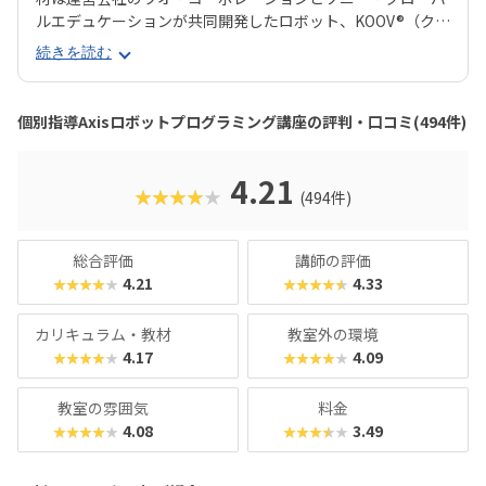
ルエデュケーションが共同開発したロボット、KOOV®︎（クー
ブ）。半透明のカラフルなブロックを組み合わせながらロボ
続きを読む
ットを組み立てていくので、女の子にも人気が高いのがポイ
ント。ロボットが好きな子はもちろん、色彩感覚に優れる子
からも評判の教材です。さらに、高学年からはエンジニアも
個別指導Axisロボットプログラミング講座の評判・口コミ(494件)
使う本格的なプログラミング言語「Python（パイソン）」
を学べるマスターコースも用意されています。これまでどお
りのとっつきやすい見た目から入って、実践レベルの内容が
4.21
★★★★★
(494件)
学べると好評です。授業料が比較的お手頃価格なのもポイン
トで、ファーストコースは6,930円＋教材費2,640円（80分×
月2回）、レギュラーコースは8,800円＋教材費2,640円＋テ
総合評価
講師の評価
キスト費2,860円（80分×月2回）、マスターコースは11,00
4.21
4.33
★★★★★
★★★★★
0円＋教材費2,640円＋テキスト費2,860円（80分×月2
回）。年に1度のテキスト費以外、追加料金もかかりませ
カリキュラム・教材
教室外の環境
ん。明確な料金体系と通いやすさ、ある程度「勉強」の雰囲
4.17
4.09
★★★★★
★★★★★
気を重視する方におすすめのスクールです。
教室の雰囲気
料金
4.08
3.49
★★★★★
★★★★★