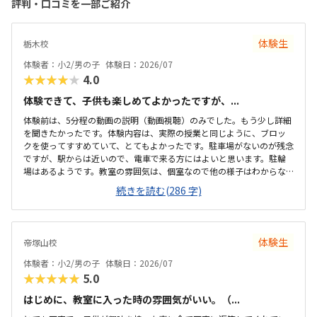
評判・口コミを一部ご紹介
体験生
栃木校
体験者：小2/男の子
体験日：2026/07
★★★★★
4.0
体験できて、子供も楽しめてよかったですが、...
体験前は、5分程の動画の説明（動画視聴）のみでした。もう少し詳細
を聞きたかったです。体験内容は、実際の授業と同じように、ブロッ
クを使ってすすめていて、とてもよかったです。駐車場がないのが残念
ですが、駅からは近いので、電車で来る方にはよいと思います。駐輪
場はあるようです。教室の雰囲気は、個室なので他の様子はわからな
いです。いくつか部屋があるようでしたが、特に説明を受けていない
続きを読む(286 字)
です。料金の説明はなく、資料を見たのですが、個別指導なので高く
ても仕方ないのかなと思いました。個別指導なので、子供に合わせて
対応してもらえます。80分は長いかと思いましたが、ちょうどよかっ
たです。
体験生
帝塚山校
体験者：小2/男の子
体験日：2026/07
★★★★★
5.0
はじめに、教室に入った時の雰囲気がいい。（...