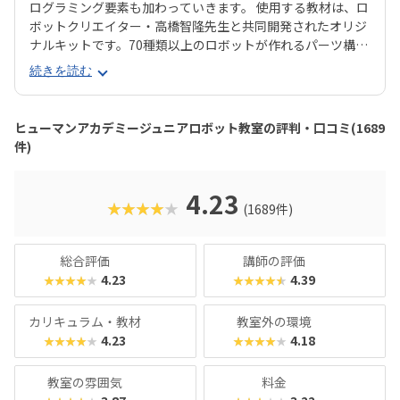
ログラミング要素も加わっていきます。 使用する教材は、ロ
ボットクリエイター・高橋智隆先生と共同開発されたオリジ
ナルキットです。70種類以上のロボットが作れるパーツ構成
で、飽きずに続けやすい点も特徴です。 月2回の90分授業で
続きを読む
は、ロボットを完成させる「基本製作」と、オリジナル改造
に挑戦する「応用実践」を繰り返す設計。子どもたちは毎
回、新しい達成感と成長を実感できる仕組みになっていま
ヒューマンアカデミージュニアロボット教室の評判・口コミ(1689
す。 自ら考え、試行錯誤しながらロボットを動かす経験は、
件)
創造力や論理的思考力を育むだけでなく、学ぶ楽しさそのも
のを教えてくれるはずです。
4.23
★★★★★
(1689件)
総合評価
講師の評価
4.23
4.39
★★★★★
★★★★★
カリキュラム・教材
教室外の環境
4.23
4.18
★★★★★
★★★★★
教室の雰囲気
料金