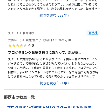
は近いのでこどもひとりでも通えそうです。大通りに面しているので
人目もあり安心できる場所です。教室は見れませんでした。塾が経営
しているとのことで塾の方の教室は少し覗けました。建物自体が古い
続きを読む(283 字)
感じでした。週1で15,000円は高いように思いました。もう少し回数を
増やしてもらうか、下げてもらえると助かります。説明してくれた方
はとても説明がわかりやすく、こどもに寄り添ってくださいました。
通塾生
スクールIE 朝霞台校
受講時：小4~現在/男の子
投稿日：2026/07/18
★★★★★
4.0
プログラミング教室を通うにあたって、親が受...
スクールの方針なのかよくわからないが、子供が自由にプログラミン
グを進めていて積極的には講師が教えていない。わからなかったり、
つまずいた時に、子供から質問をして教えてる感じ。プログラミング
自体は、ipadにインストールされているので、家でも塾でも好きな時
にできる教材になっている。授業内容やカリキュラムは見学をしてい
ないので子供の話だが、積極的に講師が教えていないみたい。月1回は
続きを読む(597 字)
プログラミングで作ったものを発表すると聞いていたが、実施してな
いみたい。駅からは徒歩ですぐ来れる距離で、一本道だから迷うこと
なく来れるので立地は良いと思います。駐車場はないので、車の送迎
那覇市の教室一覧
は路上駐車になります。駐輪スペースはあるので子供一人でも近い人
なら行けると思います。奥の方まで覗いたことはないので詳しくはわ
プログラミング教育 HALLO スクールIE おもろま
からないが、入り口や教室の内装は奇麗だと思います。気軽に入りや