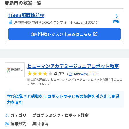
那覇市の教室一覧
気持ちになれて良かった。
iTeen那覇銘苅校
詳細
沖縄県那覇市銘苅2-5-14 コンフォート石山2nd 301号
無料体験レッスン申込みはこちら
ヒューマンアカデミージュニアロボット教室
★★★★★
4.23
（
全1689件の口コミ
）
※ 上記の評価は、ヒューマンアカデミージュニアロボット教室全体の口コ
ミ点数・件数です
学びに驚きと感動を！ロボットで子どもの個性を引き出し創造
力を育む
カテゴリ
プログラミング・ロボット教室
授業形式
集団指導