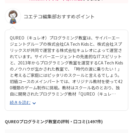
コエテコ編集部おすすめポイント
QUREO（キュレオ）プログラミング教室は、サイバーエー
ジェントグループの株式会社CA Tech Kidsと、株式会社スプ
リックスが共同で運営する株式会社キュレオによって運営さ
れています。サイバーエージェントの先進的なITスピリット
と、2013年からプログラミング教室を運営するCA Tech Kids
のノウハウが生かされた教室で、「時代の波に乗りたい！」
と考えるご家庭にはピッタリのスクールと言えるでしょう。
初級コースのメインパートでは、オリジナル教材を使って42
0種類のゲーム制作に挑戦。教材はスクール名のとおり、独
自に開発されたプログラミング教材「QUREO（キュレ
オ）」です。スマホゲームのような感覚でサクサク進められ
続きを読む
るのに、本格的な内容が学べるのが魅力。子どもにとっても
「やらされている感」がないので、楽しくゲームをクリアし
ていくようなペースでどんどん学習を進めていけます。教材
QUREOプログラミング教室の評判・口コミ(1497件)
のデザイン性も高く、実際にスマホゲーム開発で使用されて
いたキャラクター素材などを多数収録。リッチなグラフィッ