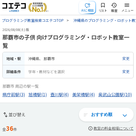
AIに相談
リスト
履歴
メニュー
プログラミング教室検索コエテコTOP
沖縄県のプログラミング・ロボット教
2026/08/08(土) 版
那覇市の子供 向けプログラミング・ロボット教室一
覧
地域・駅
沖縄県
那覇市
変更
詳細条件
学年・教材などを選択
変更
那覇市 周辺の駅一覧
県庁前駅(3)
旭橋駅(1)
壺川駅(4)
美栄橋駅(4)
奥武山公園駅(10)
並び替え
36
教室の料金相場について
全
件