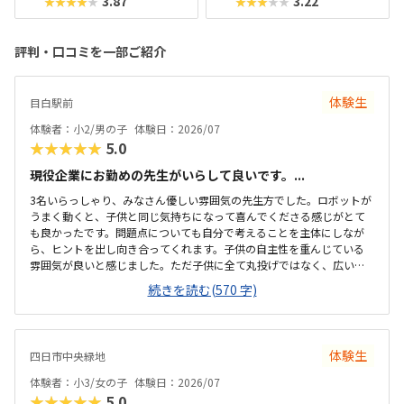
3.87
3.22
★★★★★
★★★★★
評判・口コミを一部ご紹介
体験生
目白駅前
体験者：小2/男の子
体験日：2026/07
★★★★★
5.0
現役企業にお勤めの先生がいらして良いです。...
3名いらっしゃり、みなさん優しい雰囲気の先生方でした。ロボットが
うまく動くと、子供と同じ気持ちになって喜んでくださる感じがとて
も良かったです。問題点についても自分で考えることを主体にしなが
ら、ヒントを出し向き合ってくれます。子供の自主性を重んじている
雰囲気が良いと感じました。ただ子供に全て丸投げではなく、広い机
の上に「教科書とキットをどこに置いたらやりやすいかな？」と声を
続きを読む(570 字)
かけてくださり、そこから自分で考えていました。ロボット作りもヒ
ントをいただきながら、自分で教科書を読んで作り上げていました。
駅近くですが、静かな環境です。急な坂道があるので、暑い夏など、重
いキットを背負っていく小さな子供には少し大変かも。清潔で、安心
体験生
四日市中央緑地
できました。入室したら必ず手を洗うルールも良いです。教室にある
教科書などもきちんと整理整頓されています。キット代が兄弟割引で
体験者：小3/女の子
体験日：2026/07
半額になりました。入会金も無料に。欲を言えば、...
★★★★★
5.0