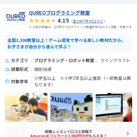
QUREOプログラミング教室
★★★★★
4.15
（
全1497件の口コミ
）
※ 上記の評価は、QUREOプログラミング教室全体の口コミ点数・件数です
全国3,300教室以上！ゲーム感覚で学べる楽しい教材だから、
お子さまが自分から進んで学ぶ！
カテゴリ
プログラミング・ロボット教室
マインクラフト
授業形式
個別指導
小学生以上 ※小学2年生以上推奨（一部教室は異
対象学年
なります）
体験レッスン＋口コミ投稿で
Amazonギフトカード2,000円分
がもらえる！