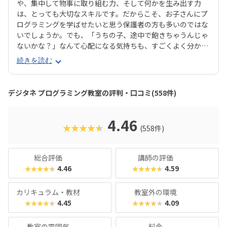
や、集中して物事に取り組む力、そして何かを生み出す力
は、とっても大切なスキルです。だからこそ、お子さんにプ
ログラミングを学ばせたいと思う保護者の方も多いのではな
いでしょうか。でも、「うちの子、途中で飽きちゃうんじゃ
ないかな？」なんて心配になる気持ちも、すごくよく分かり
ます。そんな方にぜひおすすめしたいのが、デジタネプログ
続きを読む
ラミング教室なんです。デジタネには、子どもたちが夢中に
なって取り組める工夫がたくさんあります。特にお子様たち
に大人気のマインクラフトやロブロックスなどを活用するこ
デジタネ プログラミング教室の評判・口コミ(558件)
とで、ゲーム感覚で楽しみながら、自然とプログラミング的
思考が身につくカリキュラムになっているんです。実践的な
学びを通して、子どもたちは未来を生き抜くための土台をし
4.46
★★★★★
(558件)
っかりと築くことができます。ここでは、デジタネプログラ
ミング教室の魅力や、どんなコースで学べるのかを、分かり
やすくご紹介していきますね。
総合評価
講師の評価
4.46
4.59
★★★★★
★★★★★
カリキュラム・教材
教室外の環境
4.45
4.09
★★★★★
★★★★★
教室の雰囲気
料金