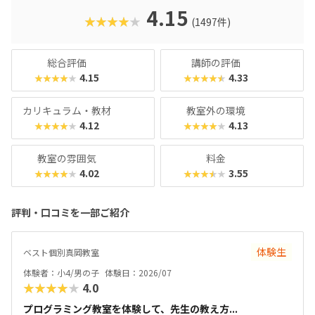
クに慣れている今の子どもでも、「安っぽい」「子どもっぽ
4.15
★★★★★
(1497件)
い」と思わず勉強に取り組めるでしょう。学習結果は通信簿
のような形で確認できるので、保護者も安心ですね。
総合評価
講師の評価
4.15
4.33
★★★★★
★★★★★
カリキュラム・教材
教室外の環境
4.12
4.13
★★★★★
★★★★★
教室の雰囲気
料金
4.02
3.55
★★★★★
★★★★★
評判・口コミを一部ご紹介
体験生
ベスト個別真岡教室
体験者：小4/男の子
体験日：2026/07
★★★★★
4.0
プログラミング教室を体験して、先生の教え方...