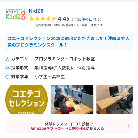
KidZ8
★★★★★
4.45
（
全31件の口コミ
）
※ 上記の評価は、KidZ8全体の口コミ点数・件数です
コエテコセレクション2025に選出いただきました！沖縄県で人
気のプログラミングスクール！
カテゴリ
プログラミング・ロボット教室
授業形式
集団指導(少人数制)
個別指導
対象学年
小学生～高校生
体験レッスン＋口コミ投稿で
Amazonギフトカード2,000円分
がもらえる！