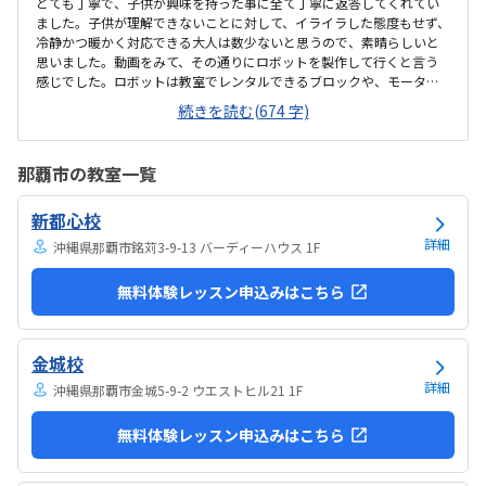
とても丁寧で、子供が興味を持った事に全て丁寧に返答してくれてい
ました。子供が理解できないことに対して、イライラした態度もせず、
冷静かつ暖かく対応できる大人は数少ないと思うので、素晴らしいと
思いました。動画をみて、その通りにロボットを製作して行くと言う
感じでした。ロボットは教室でレンタルできるブロックや、モーター
などです。タブレットの操作も子供自身ができるので、機械に強くな
続きを読む(674 字)
るなという印象でした。家から自転車ですぐのところにあります。駐
輪スペースもあり、場所も道路面に接しているので、すぐに見つけら
れ、わかりやすいです。シンプルで無駄のない部屋でした。白を基調
那覇市の教室一覧
としているので、気が散らず、集中しやすいと思います。個人授業なの
で、割高かなと思いました。生徒2.3人でも大丈夫な感じはします。あ
新都心校
と、動画を見ながら制作するので、簡単なうちは家でもできる内容か
なと思います。あまり得意な事がなく、自分に...
詳細
沖縄県那覇市銘苅3-9-13 バーディーハウス 1F
無料体験レッスン申込みはこちら
金城校
詳細
沖縄県那覇市金城5-9-2 ウエストヒル21 1F
無料体験レッスン申込みはこちら