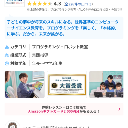
★★★★★
4.3
（
全326件の口コミ
）
※ 上記の評価は、プログラミング教育 HALLO全体の口コミ点数・件数です
子どもの夢中が将来のスキルになる。世界基準のコンピュータ
ーサイエンス教育を。プログラミングを「楽しく」「本格的」
に学ぶ。だから、未来が拡がる。
カテゴリ
プログラミング・ロボット教室
授業形式
集団指導
対象学年
年長～中学3年生
体験レッスン＋口コミ投稿で
Amazonギフトカード2,000円分
がもらえる！
コエテコ編集部おすすめポイント