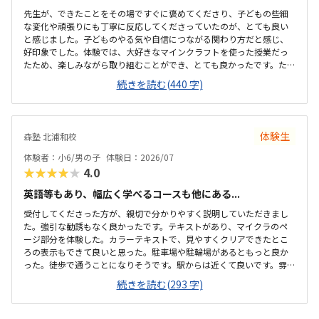
先生が、できたことをその場ですぐに褒めてくださり、子どもの些細
な変化や頑張りにも丁寧に反応してくださっていたのが、とても良い
と感じました。子どものやる気や自信につながる関わり方だと感じ、
好印象でした。体験では、大好きなマインクラフトを使った授業だっ
たため、楽しみながら取り組むことができ、とても良かったです。た
だ、今後もずっとマインクラフトを使った内容ではないと伺ったの
続きを読む(440 字)
で、その後も興味を持って取り組めるかどうかは少し気になる点でし
た。教室は自宅から15分ほどの距離にあり、通いやすいと感じまし
た。また、駐車場もあるため、送り迎えもしやすく、安心して通わせ
られる環境だと思いました。教室は一人ひとりの席が完全に仕切られ
体験生
森塾 北浦和校
ているわけではありませんが、壁などで視線が分散しにくい工夫がさ
れており、集中しやすい雰囲気だと感じました。月4回（1回50分）で
体験者：小6/男の子
体験日：2026/07
約12,000円という料金は、我が家にとってはや...
★★★★★
4.0
英語等もあり、幅広く学べるコースも他にある...
受付してくださった方が、親切で分かりやすく説明していただきまし
た。強引な勧誘もなく良かったです。テキストがあり、マイクラのペ
ージ部分を体験した。カラーテキストで、見やすくクリアできたとこ
ろの表示もできて良いと思った。駐車場や駐輪場があるともっと良か
った。徒歩で通うことになりそうです。駅からは近くて良いです。雰囲
気も良く、清潔感もあった。部屋が区切られていて、個人スペースも
続きを読む(293 字)
確保されていて良かった。基本料金以外に、追加料金があまり無さそ
うで良かった。できれば、毎月1万以内で通いたいです。子供に熱心に
話しかけてくださったり、褒めてくださって、子供が頑張ろうという