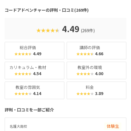
さに徹底的にこだわり、初心者でも無理なく学べる工夫が随
所に盛り込まれています。カリキュラムは初級からゲーム開
コードアドベンチャーの評判・口コミ(269件)
発クラスまで段階的に用意されており、マウス操作から始め
て、繰り返し処理・条件分岐、配列や関数、さらにはJavaSc
riptのテキストプログラミングまで体系的に学べます。長く
4.49
★★★★★
(269件)
続けても飽きないよう壮大なワールドやストーリーが展開さ
れる点も魅力です。プログラミング必修化や大学入試での情
報科目導入など、教育現場でますます重要視される「プログ
総合評価
講師の評価
ラミング的思考」。コードアドベンチャーなら、お子様が夢
4.49
4.66
★★★★★
★★★★★
中になれる環境で、将来に直結する力をしっかり育めます。
カリキュラム・教材
教室外の環境
4.54
4.00
★★★★★
★★★★★
教室の雰囲気
料金
4.14
3.89
★★★★★
★★★★★
評判・口コミを一部ご紹介
体験生
名護大南校