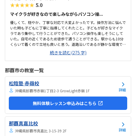
ったりだと思いました。最寄り駅から近く、大通りを通...
★★★★★
5.0
マイクラが好きなので楽しみながらパソコン操...
優しくて、穏やか、丁寧な対応で大変よかったです。操作方法に悩んで
いた時も子どもに丁寧に指導してくれたこと。子どもが好きなマイク
ラであり集中して行うことができた。パソコン操作も楽しそうにして
いた。自宅の近くであるため徒歩で通うことができる。駅からも10分
くらいで着くので立地も良いと思う。道路沿いであるが静かな環境で
子どもも落ち着いて集中して授業を受けることができた。プログラミ
続きを読む(275 字)
ングは高いイメージですが、月2回ということもあり、お手頃に通いや
すい金額であると思った。子どもが発言したことを肯定する姿勢で関
わってくれたこと。先生が優しくて穏やかであった。
那覇市の教室一覧
松陰塾 赤嶺校
詳細
沖縄県那覇市赤嶺1丁目2-3 GrowLight赤嶺 1F
無料体験レッスン申込みはこちら
那覇真嘉比校
詳細
沖縄県那覇市真嘉比 3-15-39 2F