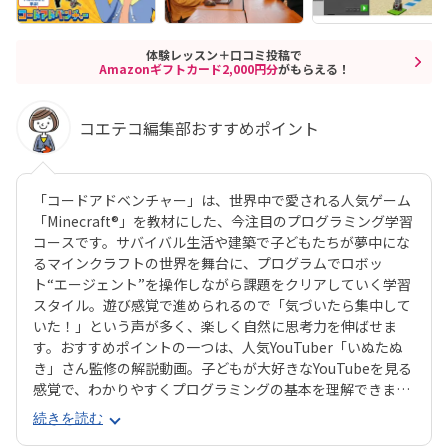
体験レッスン＋口コミ投稿で
Amazonギフトカード2,000円分
がもらえる！
コエテコ編集部おすすめポイント
「コードアドベンチャー」は、世界中で愛される人気ゲーム
「Minecraft®」を教材にした、今注目のプログラミング学習
コースです。サバイバル生活や建築で子どもたちが夢中にな
るマインクラフトの世界を舞台に、プログラムでロボッ
ト“エージェント”を操作しながら課題をクリアしていく学習
スタイル。遊び感覚で進められるので「気づいたら集中して
いた！」という声が多く、楽しく自然に思考力を伸ばせま
す。おすすめポイントの一つは、人気YouTuber「いぬたぬ
き」さん監修の解説動画。子どもが大好きなYouTubeを見る
感覚で、わかりやすくプログラミングの基本を理解できま
す。さらに現場講師のコーチングが加わる「ダブルティーチ
続きを読む
ング」で、つまずいても安心。教材はわかりやすさと見やす