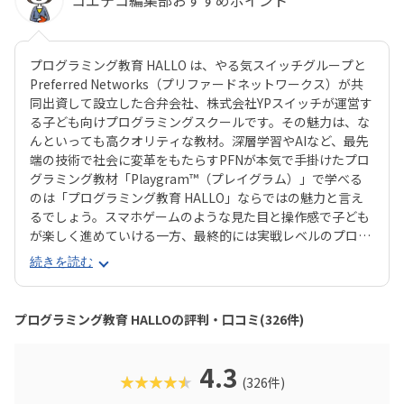
プログラミング教育 HALLO は、やる気スイッチグループと
Preferred Networks（プリファードネットワークス）が共
同出資して設立した合弁会社、株式会社YPスイッチが運営す
る子ども向けプログラミングスクールです。その魅力は、な
んといっても高クオリティな教材。深層学習やAIなど、最先
端の技術で社会に変革をもたらすPFNが本気で手掛けたプロ
グラミング教材「Playgram™（プレイグラム）」で学べる
のは「プログラミング教育 HALLO」ならではの魅力と言え
るでしょう。スマホゲームのような見た目と操作感で子ども
が楽しく進めていける一方、最終的には実戦レベルのプログ
ラミングスキルが身につく「Playgram」には、まるでマイ
続きを読む
ンクラフト（マイクラ）のように3D空間をデザインできるモ
ードも。子どもの創造性と技術力、そのどちらも高めていけ
るスクールをお探しのご家庭にぴったりのスクールです。ま
プログラミング教育 HALLOの評判・口コミ(326件)
た、運営元のやる気スイッチグループといえば、子どもの性
格や学習タイプを見極める「個性診断テスト（ETS）」も有
名。学習計画や講師とのマッチングに使われるそうで、「教
4.3
★★★★★
(326件)
材はいいけど、先生との相性が……」なんてトラブルも極力