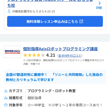
すい感じがします。ひとそれぞれになってしまい...
ち校
詳細
沖縄県那覇市おもろまち4-20-20
無料体験レッスン申込みはこちら
個別指導Axisロボットプログラミング講座
★★★★★
4.21
（
全494件の口コミ
）
※ 上記の評価は、個別指導Axisロボットプログラミング講座全体の口コミ
点数・件数です
全国47都道府県に展開中！ 「ソニーと共同開発」した独自の
教材とカリキュラムで学びます
カテゴリ
プログラミング・ロボット教室
授業形式
個別指導
対象学年
小～中学生 ※小学１～２年の専用コースあり！