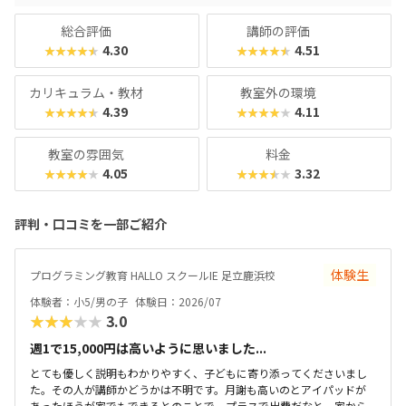
防ぎます。入り口は楽しく、奥行きはどこまでも！ぜひお近
くの教室に足を運んでみてくださいね。
総合評価
講師の評価
4.30
4.51
★★★★★
★★★★★
カリキュラム・教材
教室外の環境
4.39
4.11
★★★★★
★★★★★
教室の雰囲気
料金
4.05
3.32
★★★★★
★★★★★
評判・口コミを一部ご紹介
体験生
プログラミング教育 HALLO スクールIE 足立鹿浜校
体験者：小5/男の子
体験日：2026/07
★★★★★
3.0
週1で15,000円は高いように思いました...
とても優しく説明もわかりやすく、子どもに寄り添ってくださいまし
た。その人が講師かどうかは不明です。月謝も高いのとアイパッドが
あったほうが家でもできるとのことで、プラスで出費だなと。家から