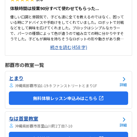
体験時間は授業90分すべて使わせてもらった...
優しい口調と雰囲気で、子ども達に全てを教えるのではなく、困って
いる時にアドバイスや手助けをしてくれていました。ロボットで対戦
などをして興味を広げてくれました。ブロックはシンプルなカラー
で、パーツの種類によって色が違うので組み立ての時に分かりやすそ
うでした。子どもが興味を持ちそうなロボットの形や動きがあり良か
ったです。駐車場は停めやすく、分かりやすい場所にあるので助かり
続きを読む(458 字)
ます。近くに別の施設もあるので、習ってない兄弟が過ごしやすいと
思いました。教室はシンプルで余計なものが置いてないので集中でき
そうです。清潔な空間でした。授業を1日に2コマとれたり、翌月に回
那覇市の教室一覧
したりできるのは助かります。料金は今の物価で考えれば高いとは思
いませんが、子どもの成長具合で判断すると思います。子どもが自発
とまり
的にどんどん作り進めていったのには正直驚きました。最初からたく
さんあれこれ説明されずブロックを触らせてもらったの...
詳細
沖縄県那覇市泊1-19-9 ファンストリートとまり1F
無料体験レッスン申込みはこちら
なは首里教室
詳細
沖縄県那覇市首里山川町2丁目7-10