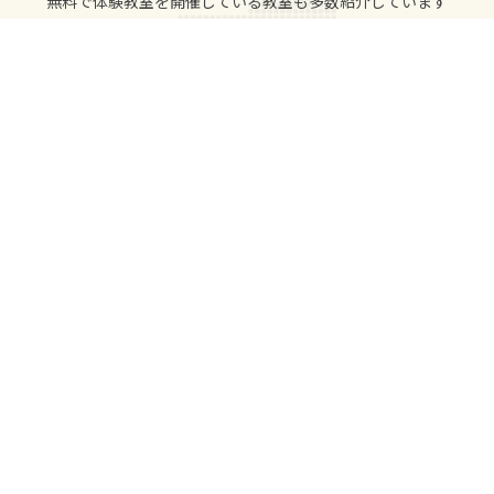
無料で体験教室を開催している教室も多数紹介しています
近くの教室を検索
IS 655602 / ISO 27001
※1 2023年12月期_指定領域における市場調査 / 調査機関：日本マーケティ
ングリサーチ機構
教室をさがす
都道府県から
駅・路線から