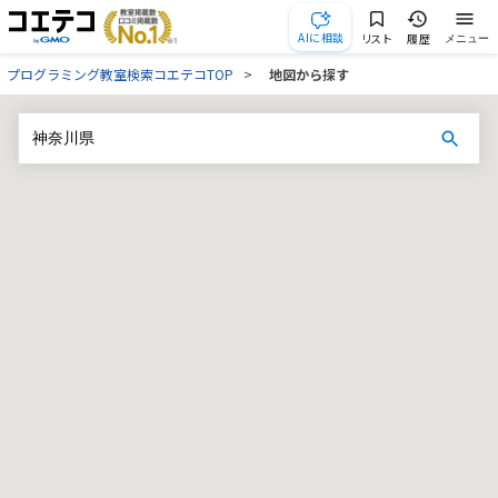
AIに相談
リスト
履歴
メニュー
プログラミング教室検索コエテコTOP
地図から探す
地
図
か
ら
教
室
を
探
す