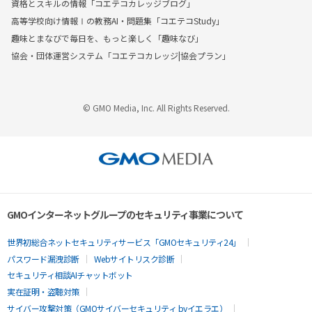
資格とスキルの情報「コエテコカレッジブログ」
高等学校向け情報Ⅰの教務AI・問題集「コエテコStudy」
趣味とまなびで毎日を、もっと楽しく「趣味なび」
協会・団体運営システム「コエテコカレッジ|協会プラン」
© GMO Media, Inc. All Rights Reserved.
GMOインターネットグループのセキュリティ事業について
世界初総合ネットセキュリティサービス「GMOセキュリティ24」
パスワード漏洩診断
Webサイトリスク診断
セキュリティ相談AIチャットボット
実在証明・盗聴対策
サイバー攻撃対策（GMOサイバーセキュリティ byイエラエ）