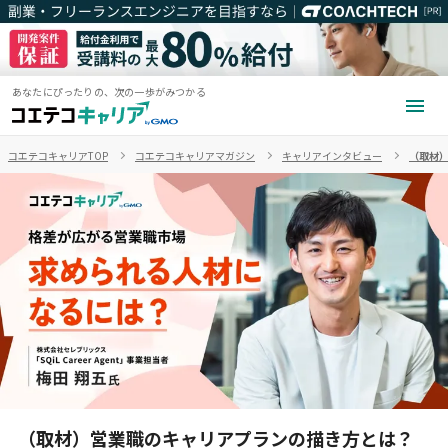
あなたにぴったりの、次の一歩がみつかる
コエテコキャリアTOP
コエテコキャリアマガジン
キャリアインタビュー
（取材）
（取材）営業職のキャリアプランの描き方とは？