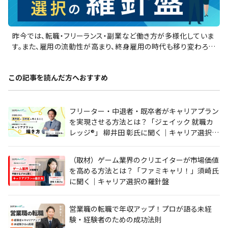
昨今では、転職・フリーランス・副業など働き方が多様化していま
す。また、雇用の流動性が高まり、終身雇用の時代も移り変わろう
としていると言えるでしょう。「各界のプロフェッショナルが語る、
キャリア選択の羅針盤」では、キャリアチェンジのリアルをお伝え
この記事を読んだ方へおすすめ
します。
フリーター・中退者・既卒者がキャリアプラン
を実現させる方法とは？「ジェイック 就職カ
レッジ®」 柳井田 彰氏に聞く｜キャリア選択の
羅針盤
（取材）ゲーム業界のクリエイターが市場価値
を高める方法とは？「ファミキャリ！」須崎氏
に聞く｜キャリア選択の羅針盤
営業職の転職で年収アップ！プロが語る未経
験・経験者のための成功法則