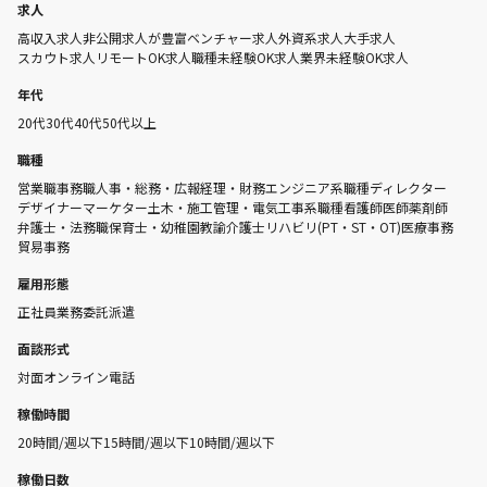
求人
高収入求人
非公開求人が豊富
ベンチャー求人
外資系求人
大手求人
スカウト求人
リモートOK求人
職種未経験OK求人
業界未経験OK求人
年代
20代
30代
40代
50代以上
職種
営業職
事務職
人事・総務・広報
経理・財務
エンジニア系職種
ディレクター
デザイナー
マーケター
土木・施工管理・電気工事系職種
看護師
医師
薬剤師
弁護士・法務職
保育士・幼稚園教諭
介護士
リハビリ(PT・ST・OT)
医療事務
貿易事務
雇用形態
正社員
業務委託
派遣
面談形式
対面
オンライン
電話
稼働時間
20時間/週以下
15時間/週以下
10時間/週以下
稼働日数