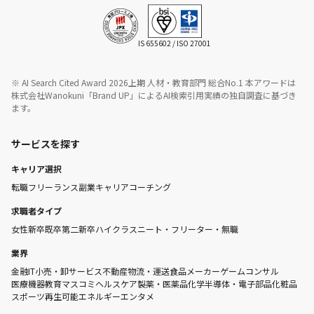
IS 655602 / ISO 27001
※ AI Search Cited Award 2026上期 人材・教育部門 総合No.1 本アワードは
株式会社Wanokuni「Brand UP」によるAI検索引用実績の独自調査に基づき
ます。
サービスを探す
キャリア選択
転職
フリーランス
副業
キャリアコーチング
求職者タイプ
女性
新卒
既卒
第二新卒
ハイクラス
ニート・フリーター・無職
業界
金融
IT
小売・卸
サービス
不動産
物流・運送
食品メーカー
ゲーム
コンサル
医療機器
教育
マスコミ
ヘルスケア
製薬・医薬品
化学
半導体・電子部品
化粧品
スポーツ
再生可能エネルギー
エンタメ