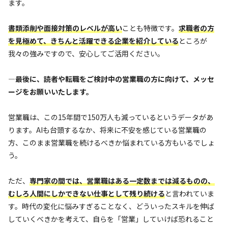
ます。
書類添削や面接対策のレベルが高い
ことも特徴です。
求職者の方
を見極めて、きちんと活躍できる企業を紹介している
ところが
我々の強みですので、安心してご活用ください。
—最後に、読者や転職をご検討中の営業職の方に向けて、メッセ
ージをお願いいたします。
営業職は、この15年間で150万人も減っているというデータがあ
ります。AIも台頭するなか、将来に不安を感じている営業職の
方、このまま営業職を続けるべきか悩まれている方もいるでしょ
う。
ただ、
専門家の間では、営業職はある一定数までは減るものの、
むしろ人間にしかできない仕事として残り続ける
と言われていま
す。時代の変化に悩みすぎることなく、どういったスキルを伸ば
していくべきかを考えて、自らを「営業」していけば恐れること