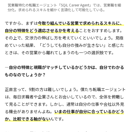
営業職特化の転職エージェント「SQiL Career Agent」では、営業職を細
分化。求められるスキルを細かく言語化して可視化している。
ですから、まずは
今
取り組んでいる営業で求められるスキルに、
自分の特徴をどう適応させるかを考える
ことをおすすめします。
その上で、交渉力の伸ばし方を考えていくといいでしょう。見極
めていった結果、「どうしても自分の強みが生きない」と感じた
ときは、その営業から離れてしまうのも一つの選択肢です。
—自分の特徴と現職がマッチしているかどうかは、自分でわかる
ものなのでしょうか？
正直言って、9割の方は難しいでしょう。僕たち転職エージェント
は、毎日求職者や企業さんとお会いしているので、全体を俯瞰し
て見ることができます。しかし、通常は自分の仕事や会社以外見
る機会がありませんよね。
いまの仕事が自分に合っているかどう
か、比較できる軸がない
んです。