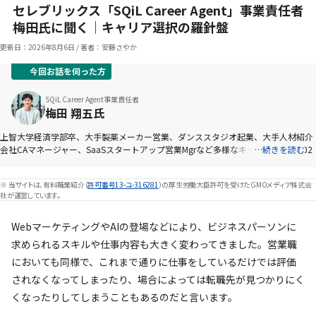
セレブリックス「SQiL Career Agent」事業責任者
梅田氏に聞く｜キャリア選択の羅針盤
更新日：
2026年8月6日
/
著者：安藤さやか
今回お話を伺った方
SQiL Career Agent事業責任者
梅田 翔五氏
上智大学経済学部卒、大手製薬メーカー営業、ダンススタジオ起業、大手人材紹介
会社CAマネージャー、SaaSスタートアップ営業Mgrなど多様なキャリアを経て202
…続きを読む
2年2月セレブリックスへ参画。スタートアップ新規事業開発室ゼネラルマネージャ
ーを歴任し、2022年11月に営業職特化転職支援「SQiL Career Agent」を立ち上げ
※ 当サイトは、有料職業紹介（
許可番号13-ユ-316281
）の厚生労働大臣許可を受けたGMOメディア株式会
事業責任者に就任。現場で役立つ営業スキル体系・実践トレーニング、長期的キャ
社が運営しています。
リア設計ノウハウの啓蒙を重視。『PORTERS MAGAZINE』他でのインタビュー複
数。著書「影響の転職」。営業職の新たな可能性と成長戦略を実践し続けている。
WebマーケティングやAIの登場などにより、ビジネスパーソンに
求められるスキルや仕事内容も大きく変わってきました。営業職
においても同様で、これまで通りに仕事をしているだけでは評価
されなくなってしまったり、場合によっては転職先が見つかりにく
くなったりしてしまうこともあるのだと言います。