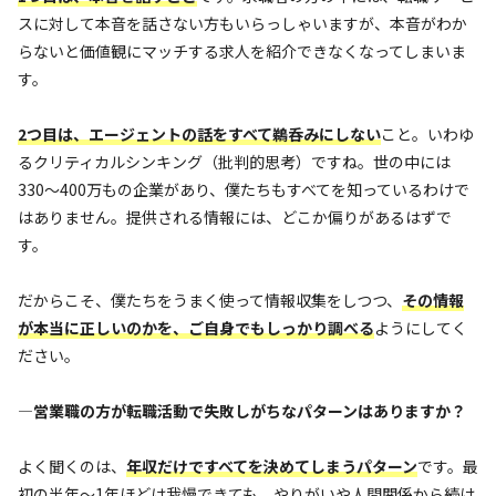
スに対して本音を話さない方もいらっしゃいますが、本音がわか
らないと価値観にマッチする求人を紹介できなくなってしまいま
す。
2つ目は、エージェントの話をすべて鵜呑みにしない
こと。いわゆ
るクリティカルシンキング（批判的思考）ですね。世の中には
330〜400万もの企業があり、僕たちもすべてを知っているわけで
はありません。提供される情報には、どこか偏りがあるはずで
す。
だからこそ、僕たちをうまく使って情報収集をしつつ、
その情報
が本当に正しいのかを、ご自身でもしっかり調べる
ようにしてく
ださい。
—営業職の方が転職活動で失敗しがちなパターンはありますか？
よく聞くのは、
年収だけですべてを決めてしまうパターン
です。最
初の半年〜1年ほどは我慢できても、やりがいや人間関係から続け