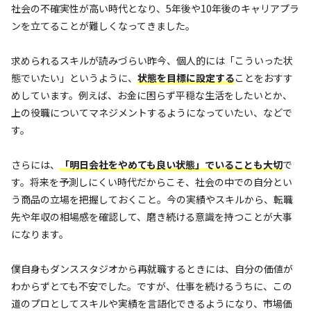
社会の不確実性が高い時代となり、5年後や10年後のキャリアプラ
ンを立てることが難しくなってきました。
求められるスキルが読みづらい昨今、個人的には「こういった状
態でいたい」というように、
状態を目標に設定する
ことをおすす
めしています。例えば、お金に困らず平穏な生活をしたいとか、
上の役職についてマネジメントするようになっていたい、などで
す。
さらには、
「
明日会社をやめても良い状態」でいることも大切
で
す。将来を予測しにくい時代だからこそ、社会の中での自分とい
う商品の立場を把握しておくこと。今の実績やスキルから、転職
先や年収の相場感を確認して、磨き続ける意識を持つことが大事
になります。
僕自身もダンススタジオから再就職するときには、自分の価値が
わからずとても不安でした。ですが、仕事を続けるうちに、この
道のプロとしてスキルや実績を言語化できるようになり、市場価