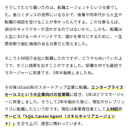
そうしてたどり着いたのは、転職エージェントという仕事でし
た。長らくダンスの世界にいるなかで、後輩や同年代から人生や
転職の相談を受けることが多かったんですよ。この仕事ならば、
自分のキャラクターが活かせるのではないかと。しかも、転職は
人生における一大イベントです。誰かを幸せにするために、一生
懸命取り組む価値のある仕事だと思えました。
そこで人材紹介会社に転職したのですが、どうやら向いていたよ
うで、すぐに成果を出すことができました。部署の中でも最短で
マネージャーに昇進でき、3年半勤務しましたね。
その後はSaaS系のスタートアップ企業に転職。
エンタープライズ
セールスという大企業向けの営業職
に就き、1年ほどでマネージャ
ーに昇進しました。そうして2年半勤めた後に、現在のセレブリッ
クスに転職したという形です。現在は事業責任者として
人材紹介
サービス「SQiL Career Agent（スキルキャリアエージェン
ト）」
を立ち上げ、運営に携わっています。