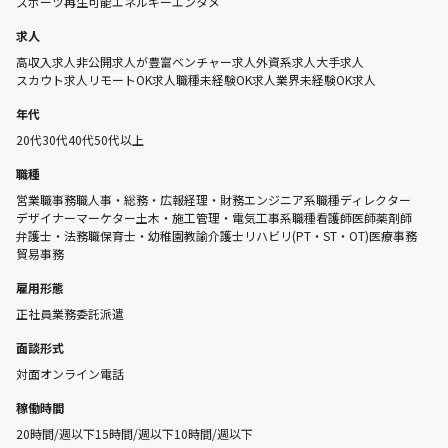
スポーツ
再生可能エネルギー
エンタメ
求人
高収入求人
非公開求人が豊富
ベンチャー求人
外資系求人
大手求人
スカウト求人
リモートOK求人
職種未経験OK求人
業界未経験OK求人
年代
20代
30代
40代
50代以上
職種
営業職
事務職
人事・総務・広報
経理・財務
エンジニア系職種
ディレクター
デザイナー
マーケター
土木・施工管理・電気工事系職種
看護師
医師
薬剤師
弁護士・法務職
保育士・幼稚園教諭
介護士
リハビリ(PT・ST・OT)
医療事務
貿易事務
雇用形態
正社員
業務委託
派遣
面談形式
対面
オンライン
電話
稼働時間
20時間/週以下
15時間/週以下
10時間/週以下