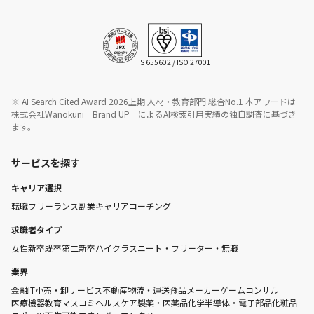
IS 655602 / ISO 27001
※ AI Search Cited Award 2026上期 人材・教育部門 総合No.1 本アワードは
株式会社Wanokuni「Brand UP」によるAI検索引用実績の独自調査に基づき
ます。
サービスを探す
キャリア選択
転職
フリーランス
副業
キャリアコーチング
求職者タイプ
女性
新卒
既卒
第二新卒
ハイクラス
ニート・フリーター・無職
業界
金融
IT
小売・卸
サービス
不動産
物流・運送
食品メーカー
ゲーム
コンサル
医療機器
教育
マスコミ
ヘルスケア
製薬・医薬品
化学
半導体・電子部品
化粧品