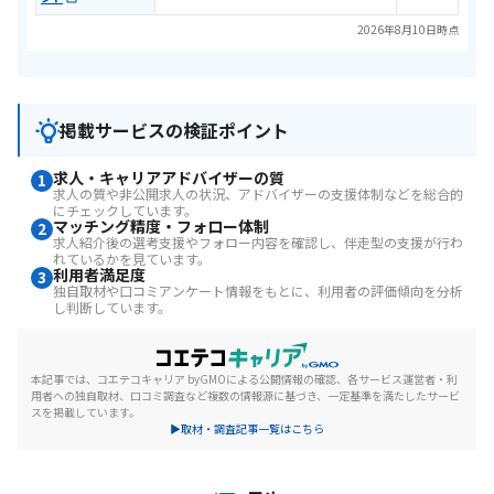
2026年8月10日時点
掲載サービスの検証ポイント
求人・キャリアアドバイザーの質
1
求人の質や非公開求人の状況、アドバイザーの支援体制などを総合的
にチェックしています。
マッチング精度・フォロー体制
2
求人紹介後の選考支援やフォロー内容を確認し、伴走型の支援が行わ
れているかを見ています。
利用者満足度
3
独自取材や口コミアンケート情報をもとに、利用者の評価傾向を分析
し判断しています。
本記事では、コエテコキャリア byGMOによる公開情報の確認、各サービス運営者・利
用者への独自取材、口コミ調査など複数の情報源に基づき、一定基準を満たしたサービ
スを掲載しています。
▶取材・調査記事一覧はこちら