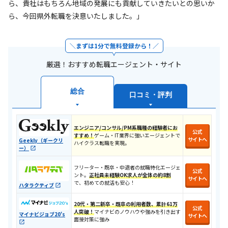
ら、貴社はもちろん地域の発展にも貢献していきたいとの思いか
ら、今回県外転職を決意いたしました。」
まずは1分で無料登録から！
厳選！おすすめ転職エージェント・サイト
総合
口コミ・評判
エンジニア/コンサル/PM系職種の経験者にお
公式
すすめ！
ゲーム・IT業界に強いエージェントで
サイトへ
Geekly（ギークリ
ハイクラス転職を実現。
ー）
フリーター・既卒・中退者の就職特化エージェ
公式
ント。
正社員未経験OK求人が全体の約8割
サイトへ
で、初めての就活も安心！​
ハタラクティブ
20代・第二新卒・既卒の利用者数、累計61万
公式
人突破！
マイナビのノウハウや強みを引き出す
マイナビジョブ20's
サイトへ
面接対策に強み