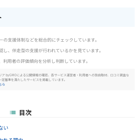
ト
ーの支援体制などを総合的にチェックしています。
認し、伴走型の支援が行われているかを見ています。
、利用者の評価傾向を分析し判断しています。
リア byGMOによる公開情報の確認、各サービス運営者・利用者への独自取材、口コミ調査な
一定基準を満たしたサービスを掲載しています。
ちら
目次
ない