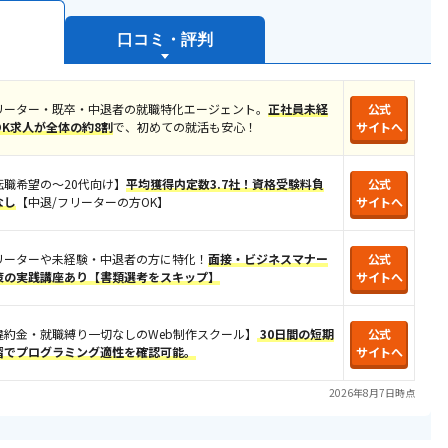
口コミ・評判
リーター・既卒・中退者の就職特化エージェント。
正社員未経
公式
OK求人が全体の約8割
​で、初めての就活も安心！​
サイトへ
【転職希望の〜20代向け】
平均獲得内定数3.7社！
資格受験料負
公式
なし
【中退/
フリーターの方OK
】
サイトへ
リーターや未経験・中退者の方に特化！
面接・ビジネスマナー
公式
策の実践講座あり【書類選考をスキップ】
サイトへ
違約金・就職縛り一切なしのWeb制作スクール】
30日間の短期
公式
習でプログラミング適性を確認可能。
サイトへ
2026年8月7日時点