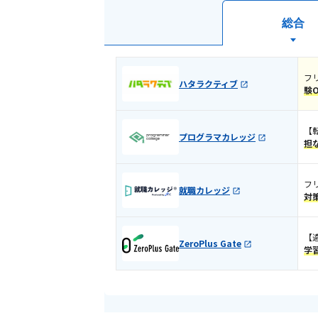
総合
フ
ハタラクティブ
験
​​
プログラマカレッジ
担
フ
就職カレッジ
対
【
ZeroPlus Gate
学