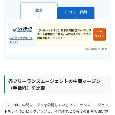
総合
口コミ・評判
​【24歳〜おすすめ】​
高単価報酬/低マージン/リ
公式
モート
稼働案件
が豊富。契約更新率93.2%の
国
サイトへ
内最大級
エージェント！
レバテックフリーラ
ンス
2026年8月7日時点
各フリーランスエージェントの中間マージン
（手数料）を比較
ここでは、中間マージンを公開しているフリーランスエージェン
トをいくつかピックアップし、それぞれどの程度の割合で設定さ