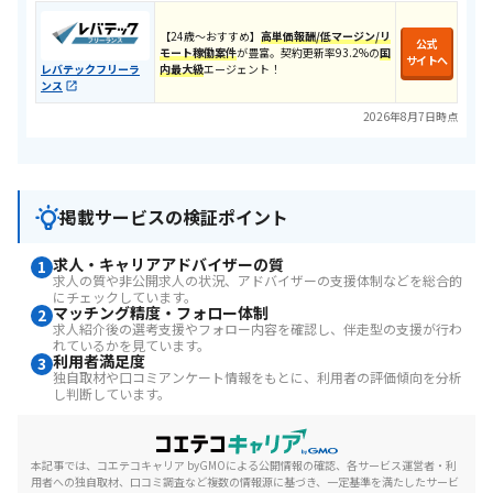
​【24歳〜おすすめ】​
高単価報酬/低マージン/リ
公式
モート
稼働案件
が豊富。契約更新率93.2%の
国
サイトへ
内最大級
エージェント！
レバテックフリーラ
ンス
2026年8月7日時点
掲載サービスの検証ポイント
求人・キャリアアドバイザーの質
1
求人の質や非公開求人の状況、アドバイザーの支援体制などを総合的
にチェックしています。
マッチング精度・フォロー体制
2
求人紹介後の選考支援やフォロー内容を確認し、伴走型の支援が行わ
れているかを見ています。
利用者満足度
3
独自取材や口コミアンケート情報をもとに、利用者の評価傾向を分析
し判断しています。
本記事では、コエテコキャリア byGMOによる公開情報の確認、各サービス運営者・利
用者への独自取材、口コミ調査など複数の情報源に基づき、一定基準を満たしたサービ