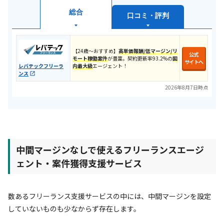
総合
口コミ・評判
​【24歳〜おすすめ】​
高単価報酬/低マージン/リ
公式
モート
稼働案件
が豊富。契約更新率93.2%の
国
サイトへ
内最大級
エージェント！
レバテックフリーラ
ンス
2026年8月7日時点
中間マージンなしで使えるフリーランスエージ
ェント・案件獲得支援サービス
数あるフリーランス支援サービスの中には、中間マージンを設定
していないものも少なからず存在します。