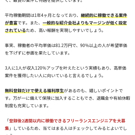
平均稼働期間は1年4ヶ月となっており、
継続的に稼働できる案件
が豊富
です。また、
一般的な紹介会社よりもマージンが低く設定
されている
ため、高い報酬を実現しやすいでしょう。
事実、稼働者の平均単価は81.2万円で、90％以上の人が希望単価
を下げずに参画を果たしています。
3人に1人が収入120％アップを叶えたという実績もあり、高単価
案件を獲得したい人に向いていると言えるでしょう。
無料登録だけで使える福利厚生
があるのも、嬉しいポイントで
す。万が一に備えて保険に加入することもでき、退職金や有給休暇
制度も充実しています。
「
登録後2週間以内に稼働できるフリーランスエンジニアを大募
集
」しているため、当てはまる人はチェックしてみるとよいでし