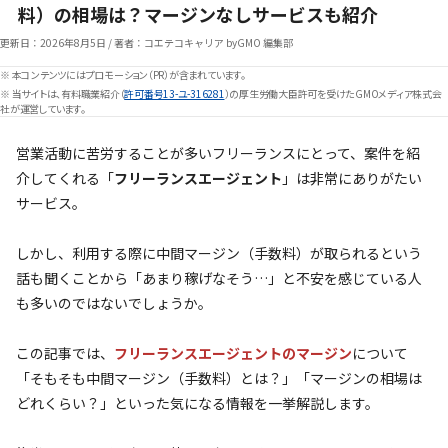
料）の相場は？マージンなしサービスも紹介
更新日：
2026年8月5日
/
著者：コエテコキャリア byGMO 編集部
※ 本コンテンツにはプロモーション（PR）が含まれています。
※ 当サイトは、有料職業紹介（
許可番号13-ユ-316281
）の厚生労働大臣許可を受けたGMOメディア株式会
社が運営しています。
営業活動に苦労することが多いフリーランスにとって、案件を紹
介してくれる「
フリーランスエージェント
」は非常にありがたい
サービス。
しかし、利用する際に中間マージン（手数料）が取られるという
話も聞くことから「あまり稼げなそう…」と不安を感じている人
も多いのではないでしょうか。
この記事では、
フリーランスエージェントのマージン
について
「そもそも中間マージン（手数料）とは？」「マージンの相場は
どれくらい？」といった気になる情報を一挙解説します。