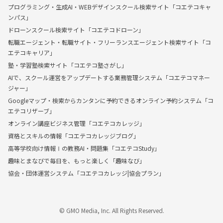
プログラミング・生成AI・WEBデザインスクール検索サイト「コエテコキャ
ンパス」
ドローンスクール検索サイト「コエテコドローン」
転職エージェント・転職サイト・フリーランスエージェント検索サイト「コ
エテコキャリア」
塾・学習塾検索サイト「コエテコ塾さがし」
AIで、スクール運営をアップデートする業務管理システム「コエテコマネー
ジャー」
Googleマップ・検索からカンタンに予約できるオンライン予約システム「コ
エテコリザーブ」
オンライン講座ビジネス管理「コエテコカレッジ」
資格とスキルの情報「コエテコカレッジブログ」
高等学校向け情報Ⅰの教務AI・問題集「コエテコStudy」
趣味とまなびで毎日を、もっと楽しく「趣味なび」
協会・団体運営システム「コエテコカレッジ|協会プラン」
© GMO Media, Inc. All Rights Reserved.