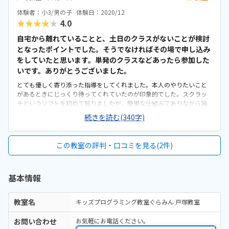
体験者：小3/男の子
体験日：2020/12
★★★★★
4.0
自宅から離れていることと、土日のクラスがないことが検討
となったポイントでした。そうでなければその場で申し込み
をしていたと思います。単発のクラスなどあったら参加した
いです。ありがとうございました。
とても優しく寄り添った指導をしてくれました。本人のやりたいこと
があるときにじっくり待ってくれていたのが印象的でした。スクラッ
チというソフトを初めて知りましたが、簡単な仕組みでありながら論
理的な組み立てが必要でとても勉強になると思いました。自宅からは
続きを読む(340字)
バスと電車で通うことになるので、本人のやる気と親のがんばりが必
要だと思います。清潔感があり、よかったです。コロナ対策もされてい
たように感じました。壁に生徒さんの作品が展示してあり、子供も気
この教室の評判・口コミを見る(2件)
になっていたようです。良心的な価格だと思いました。現在習ってい
る習い事の中でも比較的始めやすい価格だと思います。先生のお人柄
がとてもよく、こどももならいたいと言っています。自分の組み立て
基本情報
たゲームで遊ぶことができ、楽しいプログラムだと思いました。
教室名
キッズプログラミング教室ぐらみん 戸塚教室
お問い合わせ
お気軽にお電話ください。