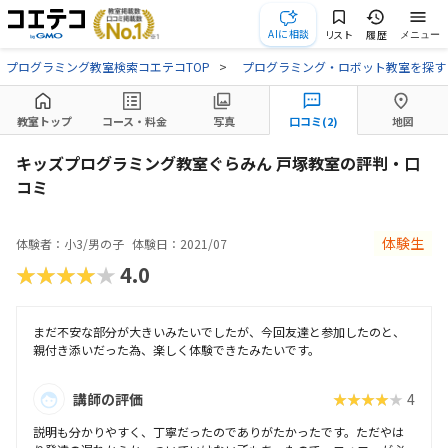
AIに相談
リスト
履歴
メニュー
プログラミング教室検索コエテコTOP
プログラミング・ロボット教室を探す
教室トップ
コース・料金
写真
口コミ(2)
地図
キッズプログラミング教室ぐらみん 戸塚教室の評判・口
コミ
体験生
体験者：小3/男の子
体験日：2021/07
★★★★★
4.0
まだ不安な部分が大きいみたいでしたが、今回友達と参加したのと、
親付き添いだった為、楽しく体験できたみたいです。
講師の評価
★★★★★
4
説明も分かりやすく、丁寧だったのでありがたかったです。ただやは