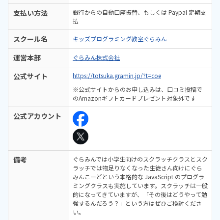
支払い方法
銀行からの自動口座振替、もしくは Paypal 定期支
払
スクール名
キッズプログラミング教室ぐらみん
運営本部
ぐらみん株式会社
公式サイト
https://totsuka.gramin.jp/?t=coe
※公式サイトからのお申し込みは、口コミ投稿で
のAmazonギフトカードプレゼント対象外です
公式アカウント
備考
ぐらみんでは小学生向けのスクラッチクラスとスク
ラッチでは物足りなくなった生徒さん向けにぐら
みんこーどという本格的な JavaScript のプログラ
ミングクラスも実施しています。スクラッチは一般
的になってきていますが、「その後はどうやって勉
強するんだろう？」という方はぜひご検討くださ
い。