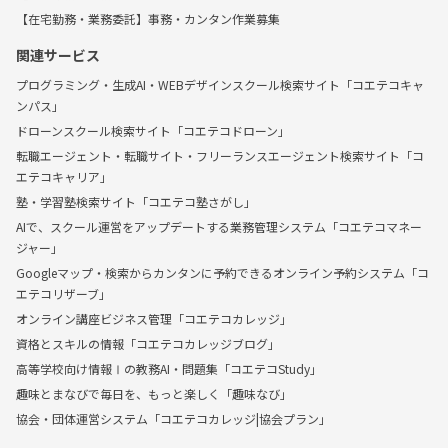
【在宅勤務・業務委託】事務・カンタン作業募集
関連サービス
プログラミング・生成AI・WEBデザインスクール検索サイト「コエテコキャ
ンパス」
ドローンスクール検索サイト「コエテコドローン」
転職エージェント・転職サイト・フリーランスエージェント検索サイト「コ
エテコキャリア」
塾・学習塾検索サイト「コエテコ塾さがし」
AIで、スクール運営をアップデートする業務管理システム「コエテコマネー
ジャー」
Googleマップ・検索からカンタンに予約できるオンライン予約システム「コ
エテコリザーブ」
オンライン講座ビジネス管理「コエテコカレッジ」
資格とスキルの情報「コエテコカレッジブログ」
高等学校向け情報Ⅰの教務AI・問題集「コエテコStudy」
趣味とまなびで毎日を、もっと楽しく「趣味なび」
協会・団体運営システム「コエテコカレッジ|協会プラン」