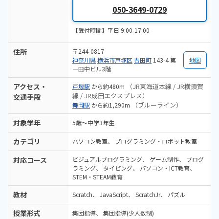
050-3649-0729
【受付時間】平日 9:00-17:00
住所
〒244-0817
神奈川県
横浜市戸塚区
吉田町
143-4 第
地図
一田中ビル3階
アクセス・
（JR東海道本線 / JR横須賀
戸塚駅
から約480m
線 / JR成田エクスプレス）
交通手段
（ブルーライン）
舞岡駅
から約1,290m
対象学年
5歳～中学3年生
カテゴリ
パソコン教室
プログラミング・ロボット教室
対応コース
ビジュアルプログラミング
ゲーム制作
プログ
ラミング
タイピング
パソコン・ICT教育
STEM・STEAM教育
教材
Scratch
JavaScript
ScratchJr
パズル
授業形式
集団指導
集団指導(少人数制)