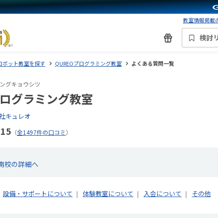
教室情報掲載の
検討
ロボット教室を探す
QUREOプログラミング教室
よくある質問一覧
ングキョウシツ
プログラミング教室
社キュレオ
.15
（
全1497件の口コミ
）
海南校の詳細へ
設備・サポートについて
体験教室について
入会について
その他