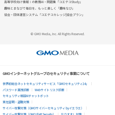
高等学校向け情報Ⅰの教務AI・問題集「コエテコStudy」
趣味とまなびで毎日を、もっと楽しく「趣味なび」
協会・団体運営システム「コエテコカレッジ|協会プラン」
© GMO Media, Inc. All Rights Reserved.
GMOインターネットグループのセキュリティ事業について
世界初総合ネットセキュリティサービス「GMOセキュリティ24」
パスワード漏洩診断
Webサイトリスク診断
セキュリティ相談AIチャットボット
実在証明・盗聴対策
サイバー攻撃対策（GMOサイバーセキュリティ byイエラエ）
サイバー攻撃対策（GMO Flatt Security）
なりすまし対策