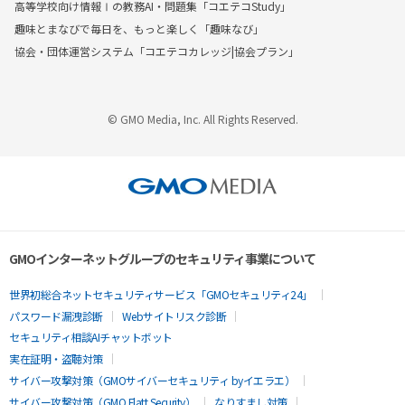
高等学校向け情報Ⅰの教務AI・問題集「コエテコStudy」
趣味とまなびで毎日を、もっと楽しく「趣味なび」
協会・団体運営システム「コエテコカレッジ|協会プラン」
© GMO Media, Inc. All Rights Reserved.
GMOインターネットグループのセキュリティ事業について
世界初総合ネットセキュリティサービス「GMOセキュリティ24」
パスワード漏洩診断
Webサイトリスク診断
セキュリティ相談AIチャットボット
実在証明・盗聴対策
サイバー攻撃対策（GMOサイバーセキュリティ byイエラエ）
サイバー攻撃対策（GMO Flatt Security）
なりすまし対策