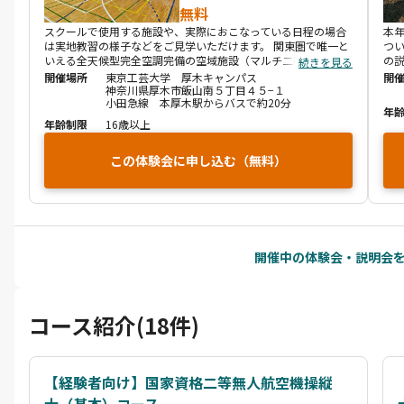
無料
スクールで使用する施設や、実際におこなっている日程の場合
本
は実地教習の様子などをご見学いただけます。 関東圏で唯一と
つい
いえる全天候型完全空調完備の空域施設（マルチ二等空域）や
の説
続きを見る
マルチ一等空域をご覧いただけます。 教習時の専用機体やマン
改造
開催場所
東京工芸大学 厚木キャンパス
開
ツーマン指導に関してご説明をいたします。
体
神奈川県厚木市飯山南５丁目４５−１
小田急線 本厚木駅からバスで約20分
グ（
年
と高
年齢制限
16歳以上
を
の
この体験会に申し込む（無料）
クー
ー
開催中の体験会・説明会を
コース紹介(18件)
【経験者向け】国家資格二等無人航空機操縦