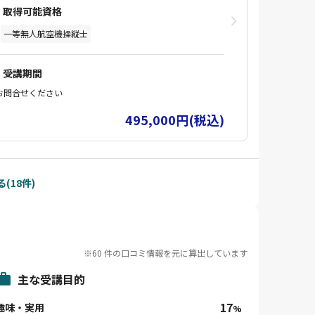
きます。
取得可能資格
6日間は全天候型冷暖房完備施設内にて飛行指導
を受けていただき、最後の2日間は屋外にて実地
一等無人航空機操縦士
試験（一等基本）の教習指導をおこなう流れで
す。
受講期間
屋内では基本操作から始まり、止め舵が必要なモ
ードで実地試験（一等基本）でも切らない下方セ
お問合せください
ンサも切り「完全マニュアル操作」が身につくま
495,000円(税込)
で、
専用機体で講師マンツーマン体制で徹底的に行い
ます。
DJIインストラクターを20名以上育てたマスター
が対応しますので、自己練習とは桁違いの習熟度
(18件)
があるのが特徴です。
修了試験合格スキル習得度には差があるため「補
講」が必要になる場合があり、補講は1時間辺り1
万円（税別）の3時間からとなり指導体制などは
コース内の指導と同様の体制で実施します。
※60 件の口コミ情報を元に算出しています
主な受講目的
17
趣味・実用
%