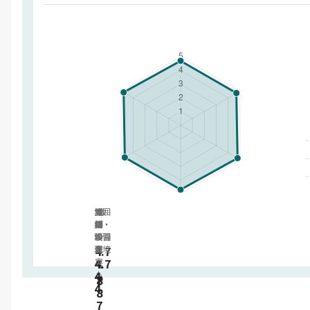
雰囲
カ
講
受
支
教
材・
気・
リ
師
講
援
設備
学習
キ
の
料
の
環境
4.7
ュ
質
金
充
4.
4.
4.7
ラ
実
4.
ム
8
7
4.
8
7