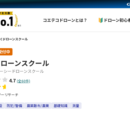
コエテコドローンとは？
ドローン初心
TCドローンスクール
受付中
ドローンスクール
ーシードローンスクール
4.7
(全60件)
ジーリサーチ
設
防犯/警備
農薬散布/農業
基礎知識
測量