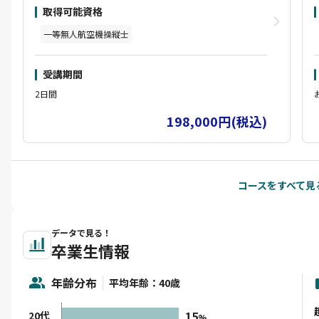
が対象となります。
取得可能資格
但しすべてのカリキュラムは「止め舵」必要な操
作をともないますのでご注意ください、不可能な
一等無人航空機操縦士
場合は教習に入れない場合があります。
基本カリキュラムは実地10時間で学科はon-line
受講期間
での受講となります。つまり学科はどこでもライ
フスタイルに合わせて受講開始から3ケ月は受講
2日間
可能なので、
198,000円(税込)
何度も繰り返し観る事が可能です。動画内容は国
土交通省教則に数多くの現場での実務経験などを
加えた内容で非常に好評です。
実技指導は講師と生徒のマンツーマン体制で、修
了試験までのすべての費用を含んでいます。実地
コースをすべて見る
10時間は試験まで基本二日間で終了し、
合格した場合は国指定試験機関での実地試験が免
除されます。
データで見る！
卒業生情報
年齢分布
平均年齢：40歳
15
20代
%