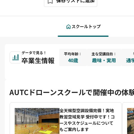
保存リストに追加
スクールトップ
データで見る！
平均年齢：
主な受講目的：
卒業生情報
40歳
趣味・実用
通学
AUTCドローンスクールで開催中の体
全天候型空調設備完備！実地
教習空域見学 受付中です！コ
ースやスケジュールについて
もご案内します