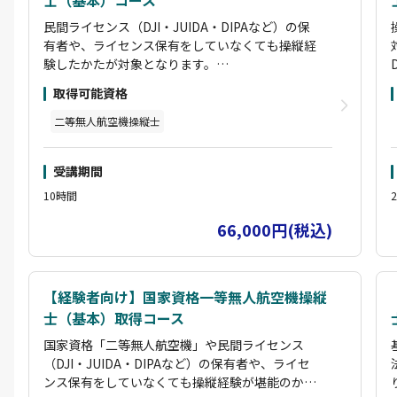
士（基本）コース
民間ライセンス（DJI・JUIDA・DIPAなど）の保
有者や、ライセンス保有をしていなくても操縦経
験したかたが対象となります。
基本カリキュラムは実地10時間で学科はon-line
取得可能資格
での受講となります。つまり学科はどこでもライ
フスタイルに合わせて受講開始から3ケ月は受講
二等無人航空機操縦士
可能なので、
何度も繰り返し観る事が可能です。動画内容は国
受講期間
土交通省教則に数多くの現場での実務経験などを
加えた内容で非常に好評です。
10時間
実技指導は講師と生徒のマンツーマン体制で、修
66,000円(税込)
了試験までのすべての費用を含んでいます。
実地2時間で試験を行う基本半日で終了し、合格
した場合は国指定試験機関での実地試験が免除さ
れます。
【経験者向け】国家資格一等無人航空機操縦
士（基本）取得コース
国家資格「二等無人航空機」や民間ライセンス
（DJI・JUIDA・DIPAなど）の保有者や、ライセ
ンス保有をしていなくても操縦経験が堪能のかた