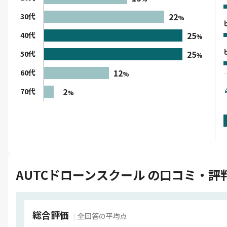
22
30代
%
25
40代
%
25
50代
%
12
60代
%
2
70代
%
AUTCドローンスクール の口コミ・評判
総合評価
全回答の平均点