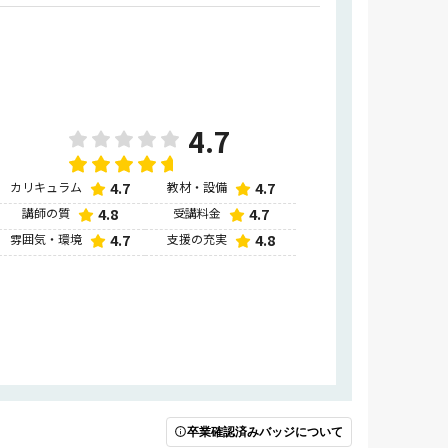
4.7
カリキュラム
4.7
教材・設備
4.7
講師の質
4.8
受講料金
4.7
雰囲気・環境
4.7
支援の充実
4.8
卒業確認済みバッジについて