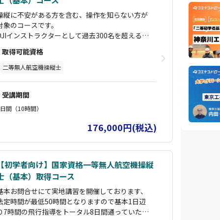
士（基本）コース
操縦に不安がある方を含む、操作を知らない方が
対象のコースです。
DJIインストラクターとして過去300名を超える指
導をしてきたノウハウで、自主練習とは比較にな
取得可能資格
らないスピードで技能習得が可能です。
基本カリキュラムは実地10時間で学科はon-line
二等無人航空機操縦士
での受講となります。
つまり学科はどこでもライフスタイルに合わせて
受講期間
受講開始から3ケ月は受講可能なので、何度も繰
り返し観る事が可能です。
2日間（10時間）
動画内容は国土交通省教則に数多くの現場での実
176,000円(税込)
務経験などを加えた内容で非常に好評です。
実技指導は講師と生徒のマンツーマン体制で、修
了試験までのすべての費用を含んでいます。
実地10時間は試験まで基本二日間で終了し、合格
【初学者向け】国家資格一等無人航空機操縦
した場合は国指定試験機関での実地試験が免除さ
士（基本）取得コース
れます。
基本お問合せにて実地講習を開催しております、
法定時間が最低50時間となりますので基本1日辺
り7時間の飛行指導をトータル8日間通っていただ