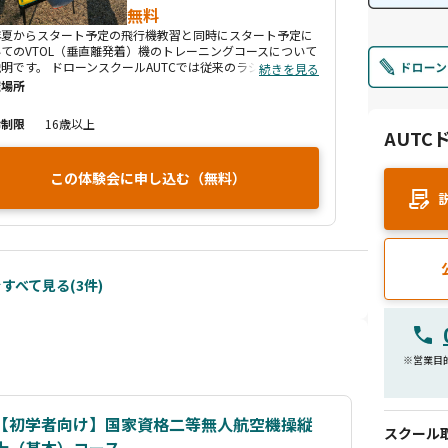
無料
年夏からスタート予定の飛行機教習と同時にスタート予定に
てのVTOL（垂直離発着）機のトレーニングコースについて
明です。 ドローンスクールAUTCでは従来のラジコン機の
続きを見る
型の飛行機教習ではなく、場合によってはVTOL機になる機
催場所
を予定しています。 例えばエアロセンス社のエアロボウイン
AS-VT01K）などの高価な機体を用いた場合教習費用は自ず
齢制限
16歳以上
額になります、ドローンスクールAUTCでは機体と送受信機
AUTC
含めた総額を抑えた個人が練習用に購入できる現実的な価格
機体を使用する事で教習費用を抑える予定です。 ドローンス
この体験会に申し込む（無料）
ルAUTCが開催する社会実装の本命機であるVTOL機のトレ
ニングコースの概要を聞いてみましょう！
すべて見る(3件)
※営業目
【初学者向け】国家資格二等無人航空機操縦
スクール