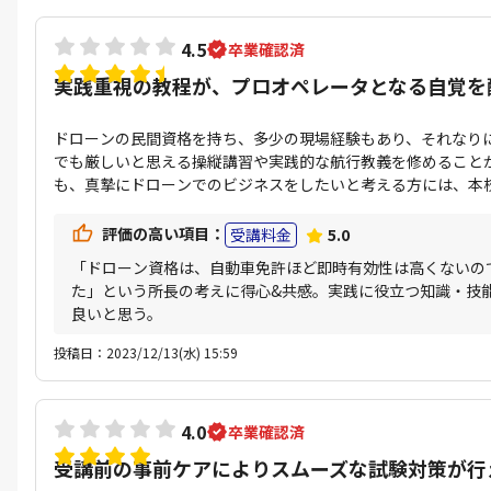
4.5
卒業確認済
実践重視の教程が、プロオペレータとなる自覚を
ドローンの民間資格を持ち、多少の現場経験もあり、それなり
でも厳しいと思える操縦講習や実践的な航行教義を修めること
も、真摯にドローンでのビジネスをしたいと考える方には、本
評価の高い項目：
受講料金
5.0
「ドローン資格は、自動車免許ほど即時有効性は高くないの
た」という所長の考えに得心&共感。実践に役立つ知識・技
良いと思う。
投稿日：2023/12/13(水) 15:59
4.0
卒業確認済
受講前の事前ケアによりスムーズな試験対策が行