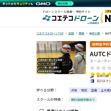
無料診断
ドローンスクール検索・予約サイト
コエテコドローンTOP
全国
関東
神奈川県
AU
説明会予約
AUTC
エーユーティ
神奈川県
石川エナ
学べる分野：
点検
物流
空撮
土木建
スクールの特徴：
無料操縦体験あり