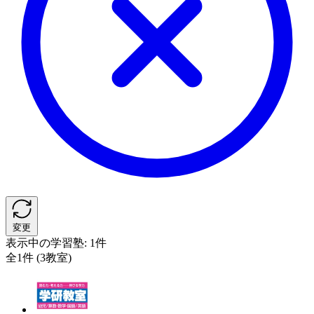
変更
表示中の学習塾:
1件
全1件 (3教室)