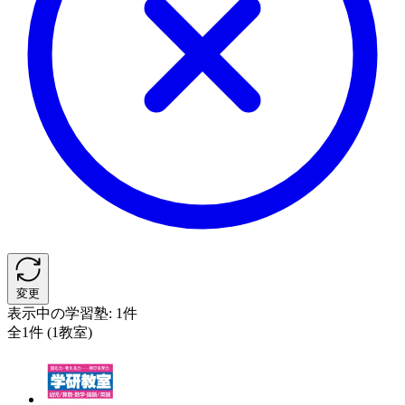
変更
表示中の学習塾:
1件
全1件 (1教室)