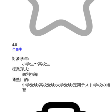
4.0
全8件
対象学年:
小学生〜高校生
授業形式:
個別指導
通塾目的:
中学受験/高校受験/大学受験/定期テスト/学校の補
習