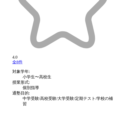
4.0
全8件
対象学年:
小学生〜高校生
授業形式:
個別指導
通塾目的:
中学受験/高校受験/大学受験/定期テスト/学校の補
習