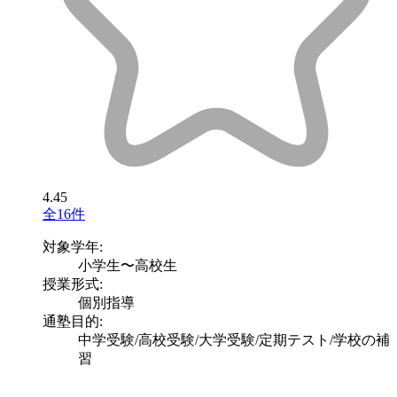
4.45
全16件
対象学年:
小学生〜高校生
授業形式:
個別指導
通塾目的:
中学受験/高校受験/大学受験/定期テスト/学校の補
習