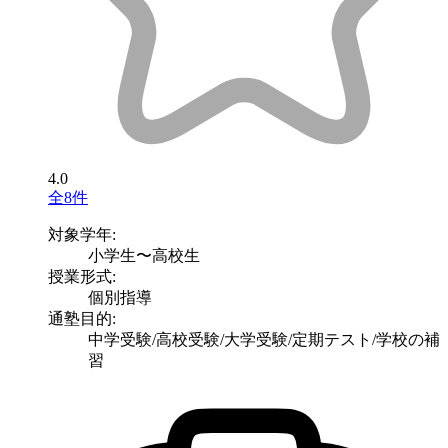
4.0
全8件
対象学年:
小学生〜高校生
授業形式:
個別指導
通塾目的:
中学受験/高校受験/大学受験/定期テスト/学校の補
習