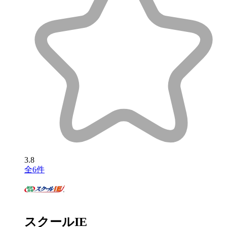
3.8
全6件
スクールIE