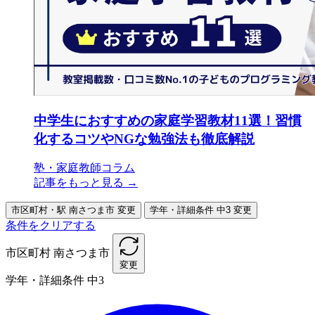
中学生におすすめの家庭学習教材11選！習慣
化するコツやNGな勉強法も徹底解説
塾・家庭教師コラム
記事をもっと見る →
市区町村・駅
南さつま市
変更
学年・詳細条件
中3
変更
条件をクリアする
市区町村
南さつま市
変更
学年・詳細条件
中3