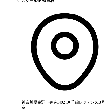
スクールIE 鶴巻校
神奈川県秦野市鶴巻1402‐10 千鶴レジデンスB号
室