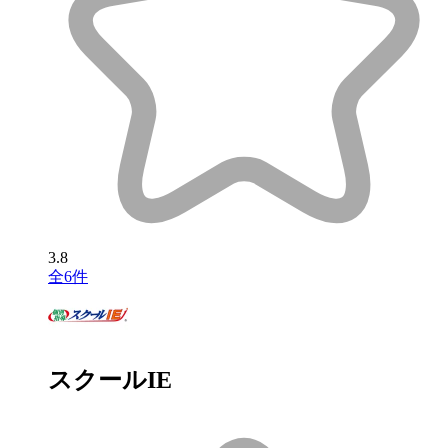
3.8
全6件
スクールIE