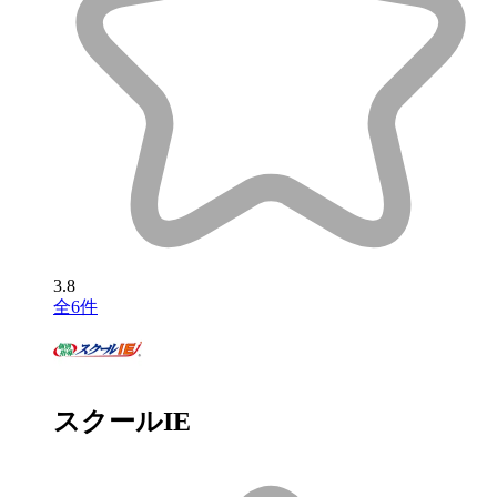
3.8
全6件
スクールIE