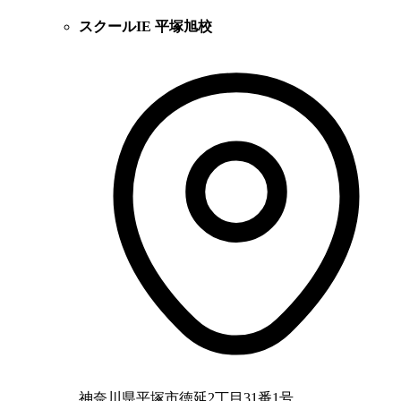
スクールIE 平塚旭校
神奈川県平塚市徳延2丁目31番1号