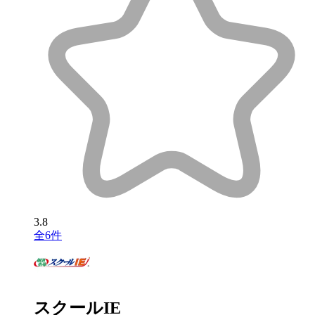
3.8
全6件
スクールIE