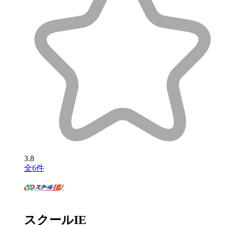
3.8
全6件
スクールIE