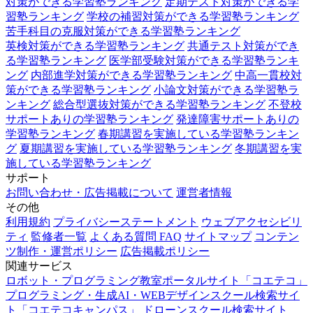
対策ができる学習塾ランキング
定期テスト対策ができる学
習塾ランキング
学校の補習対策ができる学習塾ランキング
苦手科目の克服対策ができる学習塾ランキング
英検対策ができる学習塾ランキング
共通テスト対策ができ
る学習塾ランキング
医学部受験対策ができる学習塾ランキ
ング
内部進学対策ができる学習塾ランキング
中高一貫校対
策ができる学習塾ランキング
小論文対策ができる学習塾ラ
ンキング
総合型選抜対策ができる学習塾ランキング
不登校
サポートありの学習塾ランキング
発達障害サポートありの
学習塾ランキング
春期講習を実施している学習塾ランキン
グ
夏期講習を実施している学習塾ランキング
冬期講習を実
施している学習塾ランキング
サポート
お問い合わせ・広告掲載について
運営者情報
その他
利用規約
プライバシーステートメント
ウェブアクセシビリ
ティ
監修者一覧
よくある質問 FAQ
サイトマップ
コンテン
ツ制作・運営ポリシー
広告掲載ポリシー
関連サービス
ロボット・プログラミング教室ポータルサイト「コエテコ」
プログラミング・生成AI・WEBデザインスクール検索サイ
ト「コエテコキャンパス」
ドローンスクール検索サイト