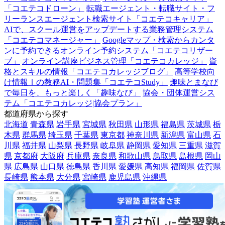
「コエテコドローン」
転職エージェント・転職サイト・フ
リーランスエージェント検索サイト「コエテコキャリア」
AIで、スクール運営をアップデートする業務管理システム
「コエテコマネージャー」
Googleマップ・検索からカンタ
ンに予約できるオンライン予約システム「コエテコリザー
ブ」
オンライン講座ビジネス管理「コエテコカレッジ」
資
格とスキルの情報「コエテコカレッジブログ」
高等学校向
け情報Ⅰの教務AI・問題集「コエテコStudy」
趣味とまなび
で毎日を、もっと楽しく「趣味なび」
協会・団体運営シス
テム「コエテコカレッジ|協会プラン」
都道府県から探す
北海道
青森県
岩手県
宮城県
秋田県
山形県
福島県
茨城県
栃
木県
群馬県
埼玉県
千葉県
東京都
神奈川県
新潟県
富山県
石
川県
福井県
山梨県
長野県
岐阜県
静岡県
愛知県
三重県
滋賀
県
京都府
大阪府
兵庫県
奈良県
和歌山県
鳥取県
島根県
岡山
県
広島県
山口県
徳島県
香川県
愛媛県
高知県
福岡県
佐賀県
長崎県
熊本県
大分県
宮崎県
鹿児島県
沖縄県