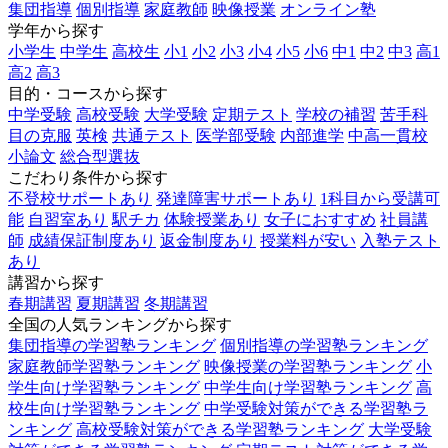
集団指導
個別指導
家庭教師
映像授業
オンライン塾
学年から探す
小学生
中学生
高校生
小1
小2
小3
小4
小5
小6
中1
中2
中3
高1
高2
高3
目的・コースから探す
中学受験
高校受験
大学受験
定期テスト
学校の補習
苦手科
目の克服
英検
共通テスト
医学部受験
内部進学
中高一貫校
小論文
総合型選抜
こだわり条件から探す
不登校サポートあり
発達障害サポートあり
1科目から受講可
能
自習室あり
駅チカ
体験授業あり
女子におすすめ
社員講
師
成績保証制度あり
返金制度あり
授業料が安い
入塾テスト
あり
講習から探す
春期講習
夏期講習
冬期講習
全国の人気ランキングから探す
集団指導の学習塾ランキング
個別指導の学習塾ランキング
家庭教師学習塾ランキング
映像授業の学習塾ランキング
小
学生向け学習塾ランキング
中学生向け学習塾ランキング
高
校生向け学習塾ランキング
中学受験対策ができる学習塾ラ
ンキング
高校受験対策ができる学習塾ランキング
大学受験