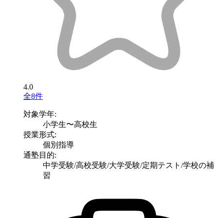
4.0
全8件
対象学年:
小学生〜高校生
授業形式:
個別指導
通塾目的:
中学受験/高校受験/大学受験/定期テスト/学校の補
習