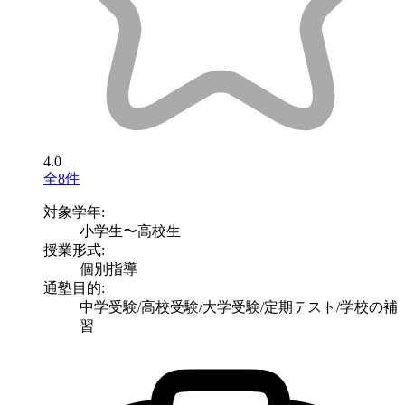
4.0
全8件
対象学年:
小学生〜高校生
授業形式:
個別指導
通塾目的:
中学受験/高校受験/大学受験/定期テスト/学校の補
習