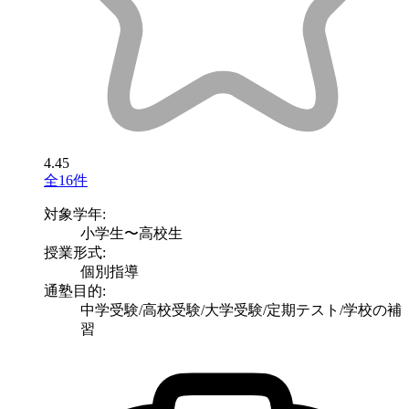
4.45
全16件
対象学年:
小学生〜高校生
授業形式:
個別指導
通塾目的:
中学受験/高校受験/大学受験/定期テスト/学校の補
習