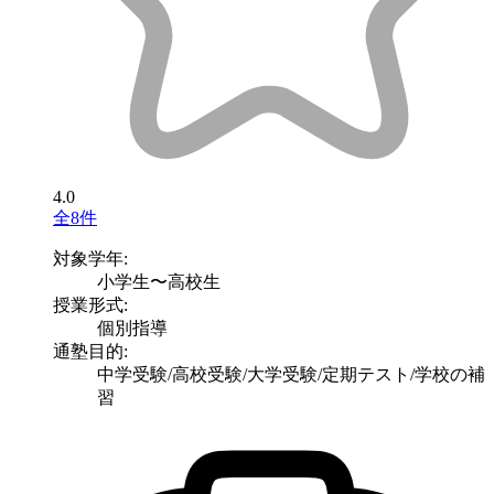
4.0
全8件
対象学年:
小学生〜高校生
授業形式:
個別指導
通塾目的:
中学受験/高校受験/大学受験/定期テスト/学校の補
習