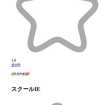
3.8
全6件
スクールIE