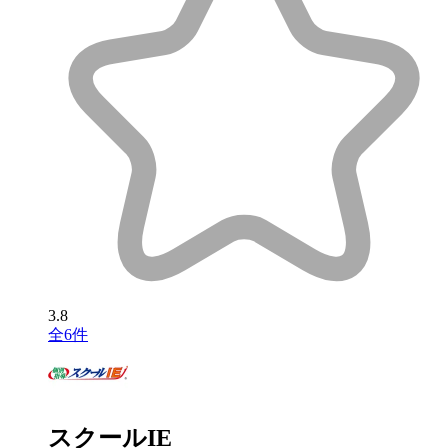
3.8
全6件
スクールIE