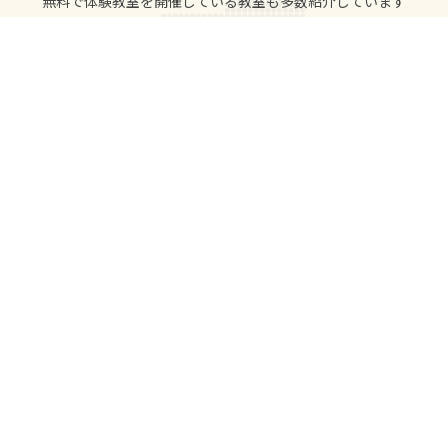
無料で体験教室を開催している教室も多数紹介しています
近くの教室を検索
IS 655602 / ISO 27001
※1 2023年12月期_指定領域における市場調査 / 調査機関：日本マーケティ
ングリサーチ機構
教室をさがす
都道府県から
駅・路線から