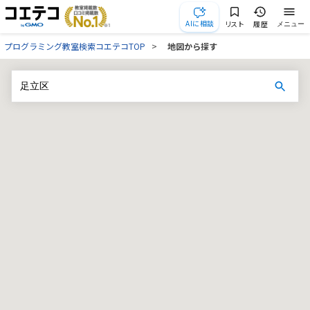
AIに相談
リスト
履歴
メニュー
プログラミング教室検索コエテコTOP
地図から探す
地
図
か
ら
教
室
を
探
す