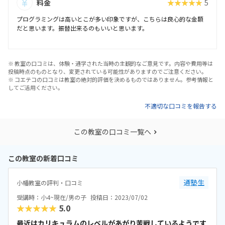
料金
★★★★★
5
プログラミングは高いとこが多い印象ですが、こちらは良心的な金額
だと思います。振替出来るのもいいと思います。
※ 教室の口コミは、体験・通学された当時の主観的なご意見です。内容や費用等は
投稿時点のものとなり、変更されている可能性がありますのでご注意ください。
※ コエテコの口コミは教室の絶対的評価を決めるものではありません。参考情報と
してご活用ください。
不適切な口コミを報告する
この教室の口コミ一覧へ
この教室の新着口コミ
通塾生
小幡教室の評判・口コミ
受講時：小4~現在/男の子
投稿日：2023/07/02
★★★★★
5.0
最近はカリキュラムのレベルがあがり苦戦しているようです