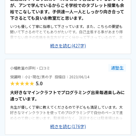
が、アンで学んでいるからこそ学校でのタブレット授業も余
裕でこなしています。子供達一人一人としっかり向き合って
下さるとても良いお教室だと思います。
いつも優しく丁寧に指導して下さっています。また、こちらの要望も
聞いて下さるのでとてもありがたいです。自己主張する事があまり得
意でない息子の性格を先生方がすごく分かって下さっているので、本
人のペースに合わせて進めて下さっています。子供達にとってやる気
続きを読む(427字)
が出るカリキュラムで、授業内容も分かりやすかったです。我が家は
車で送迎をしているので、買い物がてら目の前の薬局さんで乗り降り
させてもらっていますが、自転車で通っている友達もいたり駅やバス
停も近いので良いと思います。プログラミングクラスの子と別の授業
通塾生
小幡教室の評判・口コミ
の子が同じ教室で一緒に授業を受けていますが、それぞれ集中して出
来る環境になっていると思います。他のお教室の価格も調べました
受講時：小1~現在/男の子
投稿日：2023/06/14
が、とても良心的な価格だと思います。どの先生方も子供達の事を褒
★★★★★
5.0
めて伸ばして下さいます。そして大きくなったのでお教室まで向かえ
に行かない事も多いのですが、毎回授業内容や子供の様子をメッセー
大好きなマインクラフトでプログラミング出来毎週楽しみに
ジして下さりとてもありがたいです。特にありません。
通っています。
先生が優しく丁寧に教えてくださるので子どもも満足しています。大
好きなマインクラフトを使ってのプログラミングで自分のペースで進
めるので良いと思います。駐車場がなく、送迎するには駐車場はあっ
た方が良いなと思います。他習い事と同じ教室なので、集中して取り
続きを読む(176字)
組めているのではと思います。通いやすい値段設定で、グループ内で
の割引があり振替出来るのもいいと思います。