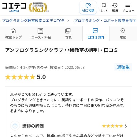
AIに相談
リスト
履歴
メニュー
プログラミング教室検索コエテコTOP
プログラミング・ロボット教室を探す
教室トップ
コース・料金
写真
口コミ(97)
地図
アンプログラミングクラブ 小幡教室の評判・口コミ
通塾生
受講時：小2~現在/男の子
投稿日：2023/06/03
★★★★★
5.0
息子がとても楽しそうに通っています。
プログラミングをきっかけに、英語やキーボードの操作、パソコンそ
のものにも興味を持ったようで、積極的に学習に取り組む姿が見られ
るようになりました。
講師の評価
★★★★★
5
先生からのメールで、授業中の様子や進み具合などを教えていただけ