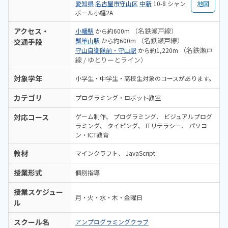
愛知県
名古屋市守山区
中新
10-8 シャン
地図
ボール小幡2A
アクセス・
（名鉄瀬戸線）
小幡駅
から約600m
（名鉄瀬戸線）
瓢箪山駅
から約600m
交通手段
（名鉄瀬戸
守山自衛隊前・守山駅
から約1,220m
線 / ゆとりーとライン）
対象学年
小学生・中学生・高校生対象のコースがあります。
カテゴリ
プログラミング・ロボット教室
対応コース
ゲーム制作
プログラミング
ビジュアルプログ
ラミング
タイピング
ITリテラシー
パソコ
ン・ICT教育
教材
マインクラフト
JavaScript
授業形式
個別指導
授業スケジュー
月・火・水・木・金曜日
ル
スクール名
アンプログラミングクラブ