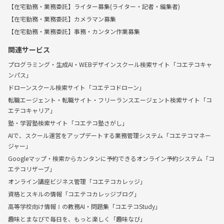
【在宅勤務・業務委託】ライター募集(ライター・記者・編集者)
【在宅勤務・業務委託】カメラマン募集
【在宅勤務・業務委託】事務・カンタン作業募集
関連サービス
プログラミング・生成AI・WEBデザインスクール検索サイト「コエテコキャ
ンパス」
ドローンスクール検索サイト「コエテコドローン」
転職エージェント・転職サイト・フリーランスエージェント検索サイト「コ
エテコキャリア」
塾・学習塾検索サイト「コエテコ塾さがし」
AIで、スクール運営をアップデートする業務管理システム「コエテコマネー
ジャー」
Googleマップ・検索からカンタンに予約できるオンライン予約システム「コ
エテコリザーブ」
オンライン講座ビジネス管理「コエテコカレッジ」
資格とスキルの情報「コエテコカレッジブログ」
高等学校向け情報Ⅰの教務AI・問題集「コエテコStudy」
趣味とまなびで毎日を、もっと楽しく「趣味なび」