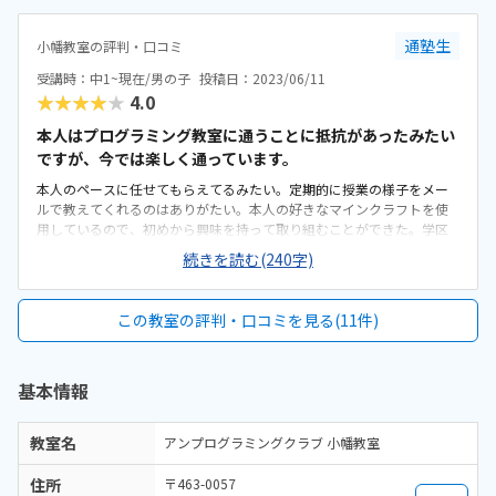
通塾生
小幡教室の評判・口コミ
受講時：中1~現在/男の子
投稿日：2023/06/11
★★★★★
4.0
本人はプログラミング教室に通うことに抵抗があったみたい
ですが、今では楽しく通っています。
本人のペースに任せてもらえてるみたい。定期的に授業の様子をメー
ルで教えてくれるのはありがたい。本人の好きなマインクラフトを使
用しているので、初めから興味を持って取り組むことができた。学区
外にあり、自宅から自転車で15分ぐらい掛かる。雨天時は合羽を使用
続きを読む(240字)
して通っている。他の学習塾クラスと同じ教室を使用しているが、分
かれて座っている。ヘッドフォンを使用しているので特に気にならな
いそうだ。他所のプログラミング教室よりは低めだが、このグループ
この教室の評判・口コミを見る(11件)
の他の習い事に比べれば少し高めかもしれない。
基本情報
教室名
アンプログラミングクラブ 小幡教室
住所
〒463-0057