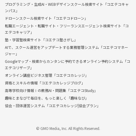
プログラミング・生成AI・WEBデザインスクール検索サイト「コエテコキャ
ンパス」
ドローンスクール検索サイト「コエテコドローン」
転職エージェント・転職サイト・フリーランスエージェント検索サイト「コ
エテコキャリア」
塾・学習塾検索サイト「コエテコ塾さがし」
AIで、スクール運営をアップデートする業務管理システム「コエテコマネー
ジャー」
Googleマップ・検索からカンタンに予約できるオンライン予約システム「コ
エテコリザーブ」
オンライン講座ビジネス管理「コエテコカレッジ」
資格とスキルの情報「コエテコカレッジブログ」
高等学校向け情報Ⅰの教務AI・問題集「コエテコStudy」
趣味とまなびで毎日を、もっと楽しく「趣味なび」
協会・団体運営システム「コエテコカレッジ|協会プラン」
© GMO Media, Inc. All Rights Reserved.