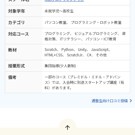
対象学年
未就学児～高校生
カテゴリ
パソコン教室
プログラミング・ロボット教室
対応コース
プログラミング
ビジュアルプログラミング
資
格対策
ITリテラシー
パソコン・ICT教育
教材
Scratch
Python
Unity
JavaScript
HTML+CSS
ScratchJr
C#
その他
授業形式
集団指導(少人数制)
備考
一部のコース（プレミドル・ミドル・アドバン
ス）では、入会時に別途スタートアップ講座（有
料）があります。
通塾生向け口コミ投稿