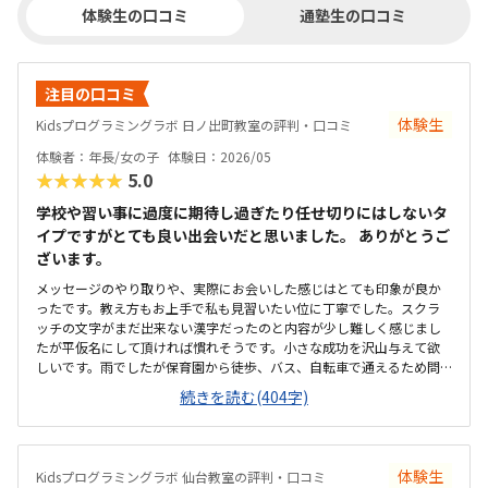
体験生の口コミ
通塾生の口コミ
注目の口コミ
体験生
Kidsプログラミングラボ 日ノ出町教室の評判・口コミ
体験者：年長/女の子
体験日：2026/05
★★★★★
5.0
学校や習い事に過度に期待し過ぎたり任せ切りにはしないタ
イプですがとても良い出会いだと思いました。 ありがとうご
ざいます。
メッセージのやり取りや、実際にお会いした感じはとても印象が良か
ったです。教え方もお上手で私も見習いたい位に丁寧でした。スクラ
ッチの文字がまだ出来ない漢字だったのと内容が少し難しく感じまし
たが平仮名にして頂ければ慣れそうです。小さな成功を沢山与えて欲
しいです。雨でしたが保育園から徒歩、バス、自転車で通えるため問
題ないです。勿論、もっと近所であれば良かったですが全く問題ない
続きを読む(404字)
です。コンパクトですがIT企業の応接間らしく遊び心があり綺麗で良か
ったです。トイレも近く安心です。ロボット系と比較すればリーズナブ
ルですが気持ち安くなると有り難いです。 家賃、人件費、ロイヤリテ
ィ、利益を考える妥当かも知れません。土屋先生が安定感があり娘を1
体験生
Kidsプログラミングラボ 仙台教室の評判・口コミ
人の人間として尊重しながら教えて下さいました。娘も気に入った様