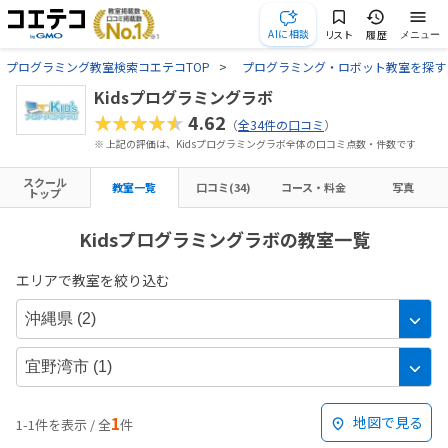
AIに相談
リスト
履歴
メニュー
プログラミング教室検索コエテコTOP
プログラミング・ロボット教室を探す
Kidsプログラミングラボ
★★★★★
4.62
（
全34件の口コミ
）
※ 上記の評価は、Kidsプログラミングラボ全体の口コミ点数・件数です
スクール
教室一覧
口コミ(34)
コース・料金
写真
トップ
Kidsプログラミングラボの教室一覧
エリアで教室を絞り込む
1
地図で見る
1-1件を表示 / 全
件