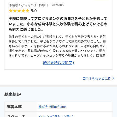
子で体験後に予約するように言っておりました。先述通りスクラッチ
体験者：小5/男の子
体験日：2026/05
の文字が平仮名希望、小さな成功を沢山させて欲しいです。
★★★★★
5.0
実際に体験してプログラミングの面白さを子どもが実感して
いました。小さな成功体験と失敗体験を積み上げていけるの
も魅力に感じました。
先生の子どもへの声かけが素晴らしく、子どもが自分で考えるやる気
をあげてくれました。子どもがワクワクして取り組めていました。毎
月いろんなゲームを作れるのが楽しみのようです。自宅から自転車で
通う予定で、駐輪場が建物に併設してあるので通いやすいです。駅か
らも近いです。ビーズクッションが座り心地良かったらしく、落ち着
いて取り組めるお部屋づくりでした。他の習い事に対して少し高価で
続きを読む(261字)
はありますが、別のプログラミング教室と比較しても同じくらいの料
金設定です。ゲームを自分で作り上げれて、その後自分で改良もできる
ところが嬉しそうでした。
口コミをもっと見る
基本情報
運営本部
株式会社BluePlanet
スクール名
Kidsプログラミングラボ