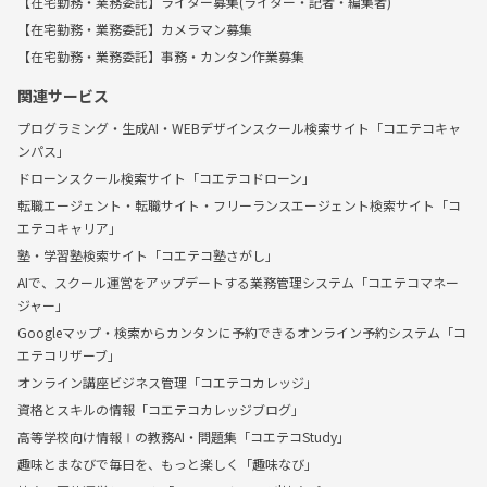
【在宅勤務・業務委託】ライター募集(ライター・記者・編集者)
【在宅勤務・業務委託】カメラマン募集
【在宅勤務・業務委託】事務・カンタン作業募集
関連サービス
プログラミング・生成AI・WEBデザインスクール検索サイト「コエテコキャ
ンパス」
ドローンスクール検索サイト「コエテコドローン」
転職エージェント・転職サイト・フリーランスエージェント検索サイト「コ
エテコキャリア」
塾・学習塾検索サイト「コエテコ塾さがし」
AIで、スクール運営をアップデートする業務管理システム「コエテコマネー
ジャー」
Googleマップ・検索からカンタンに予約できるオンライン予約システム「コ
エテコリザーブ」
オンライン講座ビジネス管理「コエテコカレッジ」
資格とスキルの情報「コエテコカレッジブログ」
高等学校向け情報Ⅰの教務AI・問題集「コエテコStudy」
趣味とまなびで毎日を、もっと楽しく「趣味なび」