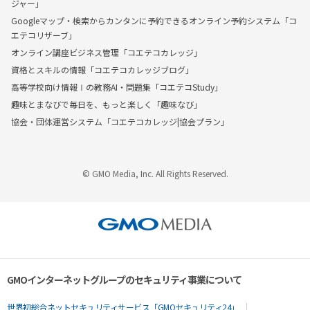
ジャー」
Googleマップ・検索からカンタンに予約できるオンライン予約システム「コ
エテコリザーブ」
オンライン講座ビジネス管理「コエテコカレッジ」
資格とスキルの情報「コエテコカレッジブログ」
高等学校向け情報Ⅰの教務AI・問題集「コエテコStudy」
趣味とまなびで毎日を、もっと楽しく「趣味なび」
協会・団体運営システム「コエテコカレッジ|協会プラン」
© GMO Media, Inc. All Rights Reserved.
GMOインターネットグループのセキュリティ事業について
世界初総合ネットセキュリティサービス「GMOセキュリティ24」