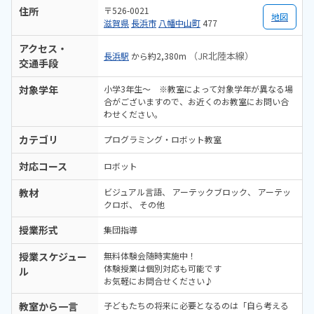
住所
〒526-0021
地図
滋賀県
長浜市
八幡中山町
477
アクセス・
（JR北陸本線）
長浜駅
から約2,380m
交通手段
対象学年
小学3年生～ ※教室によって対象学年が異なる場
合がございますので、お近くのお教室にお問い合
わせください。
カテゴリ
プログラミング・ロボット教室
対応コース
ロボット
教材
ビジュアル言語
アーテックブロック
アーテッ
クロボ
その他
授業形式
集団指導
授業スケジュー
無料体験会随時実施中！
体験授業は個別対応も可能です
ル
お気軽にお問合せください♪
教室から一言
子どもたちの将来に必要となるのは「自ら考える