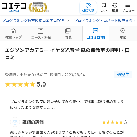
AIに相談
リスト
履歴
メニュー
プログラミング教室検索コエテコTOP
プログラミング・ロボット教室を探す
教室トップ
コース・料金
写真
口コミ(278)
地図
エジソンアカデミー イケダ光音堂 風の街教室の評判・口
コミ
通塾生
受講時：小3~現在/男の子
投稿日：2023/08/04
★★★★★
5.0
プログラミング教室に通い始めてから集中して物事に取り組めるよう
になったような気がします。
講師の評価
★★★★★
5
親しみやすい雰囲気で人見知りの子どもでもすぐに打ち解けることが