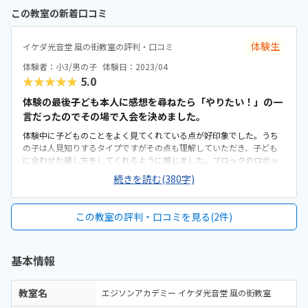
この教室の新着口コミ
体験生
イケダ光音堂 風の街教室の評判・口コミ
体験者：小3/男の子
体験日：2023/04
★★★★★
5.0
体験の最後子ども本人に感想を尋ねたら「やりたい！」の一
言だったのでその場で入会を決めました。
体験中に子どものことをよく見てくれている点が好印象でした。うち
の子は人見知りするタイプですがその点も理解していただき、子ども
に合わせた接し方をしてくれるように感じました。ブロックのロボッ
トを組み立てて、そのロボットを決められたルートでゴールまで動か
続きを読む(380字)
すという体験をさせていただきました。子どもは夢中になって取り組
んでいましたし、大人の私でもやってみたいと感じるような魅力的な
教材でした。ただカリキュラムが2年単位と長いので継続できるか少し
この教室の評判・口コミを見る(2件)
心配してます。駐車場も広く特に問題はありません。同じ建物内には
音楽教室や化粧品店がありました。ホールのようなとても広い部屋に
生徒が4〜5人先生が2人でした。教室人数に対して広さは十分でした。
基本情報
90分×2回/月で¥11,000、他の習い事と比較すると少し高額には感じ
ますが、隔週という点が我が家の場合は都合が良くありがたいです。
教室名
エジソンアカデミー イケダ光音堂 風の街教室