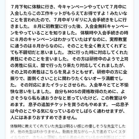
７月下旬に体験に行き、今キャンペーンやっていて７月中に
入会したらこの工作キットがもらえてお得ですよ！みたいな
ことを言われたので、７月中ギリギリに入会手続きをしに行
きました。 ８月に初教室に行った後、入会金無料キャンペー
ンをやっていることを知りました。 体験時や入会手続きの時
に８月のキャンペーンはわかっていたはずなのに、実際教室
に通うのは８月からなのに、そのことを全く教えてくれずと
ても不親切だと思いました。 次に行った時に対応してくれた
男性にそのことを言いました。 その方は研修中のようで上司
の男性に伝え、間で行ったり来たり対応してくれましたが、
その上司の男性はこちらを見ようともせず、研修中の方に全
振りで、面倒くさいことに関わりたくないオーラ満載でし
た。 その対応にまたイラッとさせられ、入会早々とてと不愉
快な思いをしました。 自分もMOSの資格取得のために、よ
さそうなら私も通おうかなと思っていたけど、この教室はや
めます。 息子の追加チケットを買うのもやめます。 一応息子
は今のとこやる気になっているのでしばらく通わせますが、
人にはあまりおすすめできません。
体験時に教えてくれていた先生は明るい感じの優しそうな先生でした
が、他の先生はわかりません。動画を見ながら一人で進めていくスタ
イルなので、きちんと理解しながら進められているかの判断はどこで