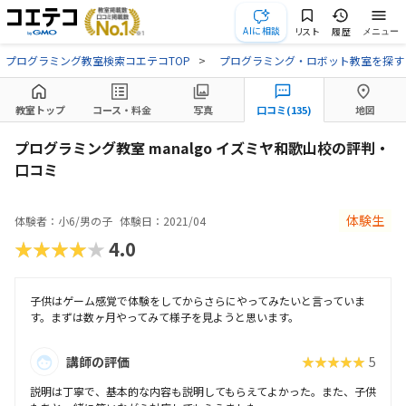
AIに相談
リスト
履歴
メニュー
プログラミング教室検索コエテコTOP
プログラミング・ロボット教室を探す
教室トップ
コース・料金
写真
口コミ(135)
地図
プログラミング教室 manalgo イズミヤ和歌山校の評判・
口コミ
体験生
体験者：小6/男の子
体験日：2021/04
★★★★★
4.0
子供はゲーム感覚で体験をしてからさらにやってみたいと言っていま
す。まずは数ヶ月やってみて様子を見ようと思います。
講師の評価
★★★★★
5
説明は丁寧で、基本的な内容も説明してもらえてよかった。また、子供