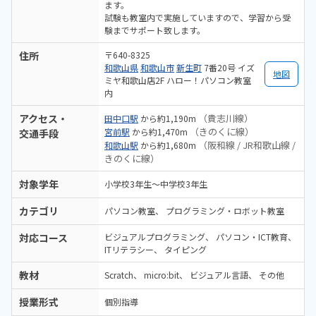
ます。
試験も教室内で実施していますので、学習から受
験までサポート致します。
住所
〒640-8325
和歌山県
和歌山市
新生町
7番20号 イズ
地図
ミヤ和歌山店2F ハロー！パソコン教室
内
アクセス・
（貴志川線）
田中口駅
から約1,190m
（きのくに線）
宮前駅
から約1,470m
交通手段
（阪和線 / JR和歌山線 /
和歌山駅
から約1,680m
きのくに線）
対象学年
小学校3年生～中学校3年生
カテゴリ
パソコン教室
プログラミング・ロボット教室
対応コース
ビジュアルプログラミング
パソコン・ICT教育
ITリテラシー
タイピング
教材
Scratch
micro:bit
ビジュアル言語
その他
授業形式
個別指導