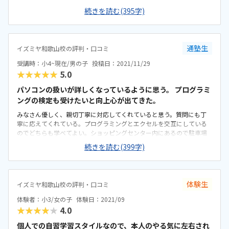
できるのか？と不安に思う部分もありますが、子供は触りながら感覚
続きを読む(395字)
でできるみたいなので簡単操作のうちは大丈夫かなという印象です。
うちから近くないので毎回送迎しないといけないのはネックですか、
イズミヤの中にあるので駐車場もあるし、待っている間買い物をして
時間潰せるのでいいかなと思います。席ごとにパーテーションで仕切
通塾生
イズミヤ和歌山校の評判・口コミ
っているので集中できていいかなと思います。学校で貸し出されてい
るタブレットPCに慣れているから、教室のデスクトップPCのキーボー
受講時：小4~現在/男の子
投稿日：2021/11/29
ドは大きくてタイピング打ちにくいそうです。プログラミング教室と
★★★★★
5.0
してはリーズナブルなほうだと思います。入会金や年会費や教材費や
追加チケットなど別で色々かかってきますが…
パソコンの扱いが詳しくなっているように思う。 プログラミ
ングの検定も受けたいと向上心が出てきた。
みなさん優しく、親切丁寧に対応してくれていると思う。質問にも丁
寧に応えてくれている。プログラミングとエクセルを交互にしている
のでどちらも学べてよい。ショッピングセンター内にあるので駐車場
は充実している。子どもがレッスンしている間は買い物ができるので
続きを読む(399字)
便利。席の間隔は狭いが、隣が気にならないように工夫されている。
静かな雰囲気で過ごしやすそう。1ヶ月5500円で3回なので、回数チケ
ットを購入し、毎週1回は通っている。プログラミング、タイピングの
他、Excelも受講できるようになったのでとても喜んでいる。教室につ
体験生
イズミヤ和歌山校の評判・口コミ
いては特にありません。人気のショッピングセンターなので曜日や時
間帯によっては駐車場が停めるのに時間がかかったことがある。子ど
体験者：小3/女の子
体験日：2021/09
もが楽しく通えているので大変満足しています。学校でもパソコン(ク
★★★★★
4.0
ロームブック)を使って授業をしているようなので操作については余裕
でできているようなので安心している。
個人での自習学習スタイルなので、本人のやる気に左右され