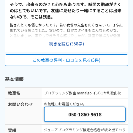
そうで、出来るのか？と心配もあります。時間の融通がきく
のはとてもいいです。友達に見せたり一緒にすることは出来
ないので、そこは残念。
皆さんとても優しかったです。若い女性の先生もたくさんいて、子供に
慣れている感じでした。安いので、自習スタイルもこんなものかな、
と思いました。家でもできそうな感じでしたが、教室で学ぶ方が勉強
してる感があって良いかなと思いました。駐車場にも困らず、ついで
続きを読む(358字)
に買い物をできるので、便利です。ですが、目の前がゲームセンター
のため、帰りはなかなか帰れません。狭くて密な感じ、前がゲームセ
ンターでうるさいのでドアも開けられないのが、このコロナ禍では気
この教室の評判・口コミを見る(5件)
になります。料金は他のプログラミング教室に比べて安いです。3回と
いうのが中途半端ですが、追加でチケット購入も出来るので、アレン
ジしやすいです。体験後に修了証を頂き、喜んでいました。先生がたく
基本情報
さんいて、特に女性の先生が皆さん優しかったです。曜日、時間の融通
がきくのがとても良いです。
教室名
プログラミング教室 manalgo イズミヤ和歌山校
お問い合わせ
お気軽にお電話ください。
050-1860-9618
実績
ジュニアプログラミング検定合格者が続々出ており