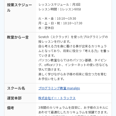
授業スケジュー
レッスンスケジュール：月3回
レッスン時間：1レッスン60分
ル
火・木・金：10:10～19:30
月・土・日・祝：10:10～17:30
水：定休日
教室から一言
Scratch（スクラッチ）を使ったプログラミングの
授レッスンを行います。
自ら考える力を身に着ける事が出来るカリキュラ
ムとなっており、将来に役立つ「考える力」を養っ
ていきます。
パソコン教室ならではのパソコン基礎、タイピン
グ、officeソフト、インターネットの使い方なども
学んで頂けます。
楽しく学びながらお子様の将来に役立つ力を育む
お手伝いをします。
スクール名
プログラミング教室 manalgo
運営本部
株式会社イー・トラックス
備考
3年間のカリキュラムを目安に、お子様のスキルに
あわせて最適化したカリキュラムを受講できます。