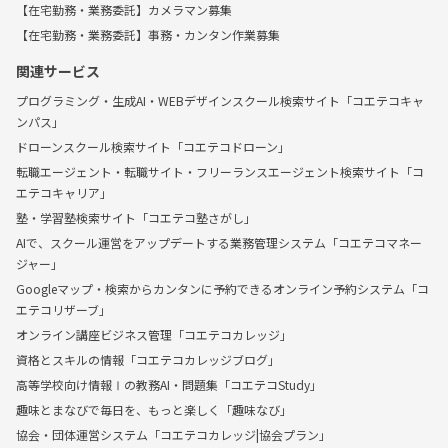
【在宅勤務・業務委託】カメラマン募集
【在宅勤務・業務委託】事務・カンタン作業募集
関連サービス
プログラミング・生成AI・WEBデザインスクール検索サイト「コエテコキャ
ンパス」
ドローンスクール検索サイト「コエテコドローン」
転職エージェント・転職サイト・フリーランスエージェント検索サイト「コ
エテコキャリア」
塾・学習塾検索サイト「コエテコ塾さがし」
AIで、スクール運営をアップデートする業務管理システム「コエテコマネー
ジャー」
Googleマップ・検索からカンタンに予約できるオンライン予約システム「コ
エテコリザーブ」
オンライン講座ビジネス管理「コエテコカレッジ」
資格とスキルの情報「コエテコカレッジブログ」
高等学校向け情報Ⅰの教務AI・問題集「コエテコStudy」
趣味とまなびで毎日を、もっと楽しく「趣味なび」
協会・団体運営システム「コエテコカレッジ|協会プラン」