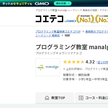
無料診断
プログラミング教室 manalgo シーナシーナ 青森校の地図・アクセ
プログラミング教室検索コエテコTOP
青森県のプログラ
シーナシーナ 青森校
地図
プログラミング教室 manal
プログラミングキョウシツマナルゴ
★★★★★
4.32
（
全135
※ 上記の評価は、プログラミング教室 
授業形式：
個別指導
対象学年： 小学1年生～中学3年生
教室TOP
コース・料金(2