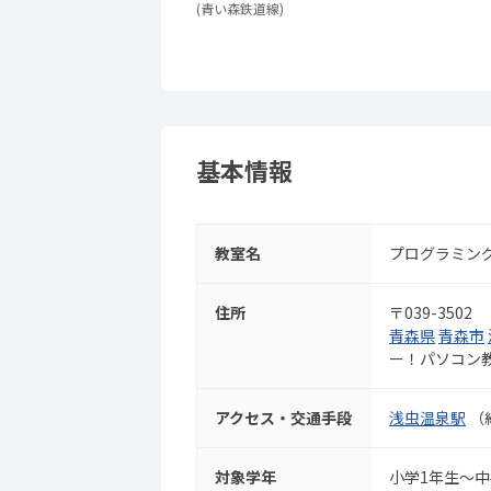
(青い森鉄道線)
基本情報
教室名
プログラミング教
住所
〒039-3502
青森県
青森市
ー！パソコン
アクセス・交通手段
浅虫温泉駅
（約
対象学年
小学1年生～中