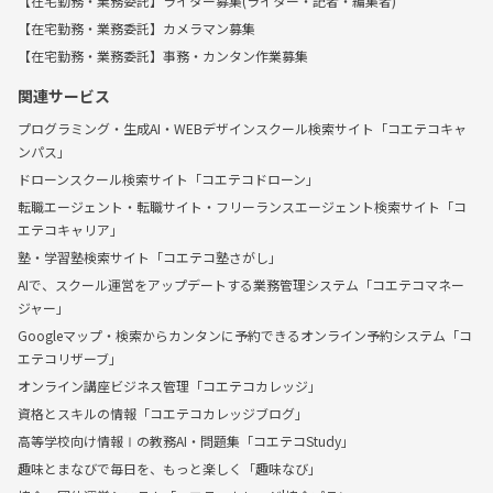
【在宅勤務・業務委託】ライター募集(ライター・記者・編集者)
【在宅勤務・業務委託】カメラマン募集
【在宅勤務・業務委託】事務・カンタン作業募集
関連サービス
プログラミング・生成AI・WEBデザインスクール検索サイト「コエテコキャ
ンパス」
ドローンスクール検索サイト「コエテコドローン」
転職エージェント・転職サイト・フリーランスエージェント検索サイト「コ
エテコキャリア」
塾・学習塾検索サイト「コエテコ塾さがし」
AIで、スクール運営をアップデートする業務管理システム「コエテコマネー
ジャー」
Googleマップ・検索からカンタンに予約できるオンライン予約システム「コ
エテコリザーブ」
オンライン講座ビジネス管理「コエテコカレッジ」
資格とスキルの情報「コエテコカレッジブログ」
高等学校向け情報Ⅰの教務AI・問題集「コエテコStudy」
趣味とまなびで毎日を、もっと楽しく「趣味なび」