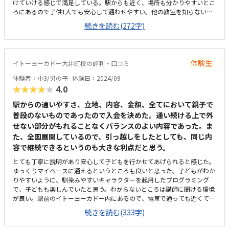
けていける感じで満足している。駅からも近く、場所も分かりやすいとこ
ろにあるので子供1人でも安心して通わせやすい。他の教室を知らないの
で比較のしようがないが、教室の広さ的にはそんなに広くはないかと思
続きを読む(272字)
う。決して高くはないし、助成カードも使えるので手頃な値段だと思う。
とても満足している。毎回、子供が楽しそうに通っているので、それだけ
で満足。特になし。
体験生
イトーヨーカドー大井町校の評判・口コミ
体験者：小3/男の子
体験日：2024/09
★★★★★
4.0
駅からの通いやすさ、立地、内容、金額、全てにおいて親子で
普段のないものであったので入会を決めた。通い続ける上で外
せない部分がもれることなくバランスのよい内容であった。ま
た、全国展開しているので、引っ越しをしたとしても、同じ内
容で継続できるというのも大きな利点だと思う。
とても丁寧に説明があり安心して子どもを行かせてあげられると感じた。
ゆっくりマイペースに通えるというところも良いと思った。子どもがわか
りやすいように、馴染みやすいキャラクターを起用したプログラミング
で、子どもも楽しんでいたと思う。わからないところは講師に聞ける環境
が良い。駅前のイトーヨーカドー内にあるので、電車で通っても近くて良
い。明るい建物内にあるというのも安心できる。異年齢の方々が個々にパ
続きを読む(333字)
ソコンに向かい黙々と学んでいて、自分のペースで集中して学ぶ環境であ
ると感じた。手頃な価格で続けていけると思う。また、行ける日を月毎に