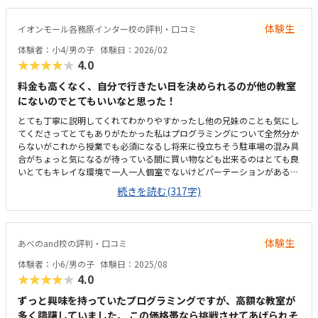
ルに感じます。ただ料金改定のお知らせがあり、値上がりするみたいで
す。物価高のご時世なので仕方ないかと思います。設備がとても良いの
体験生
イオンモール各務原インター校の評判・口コミ
が、一番のお気に入りです。椅子の座り心地が良く、デスクトップのパソ
コンの画面が大きい為、学びやすいです。隣の店舗にドックカフェが新設
体験者：小4/男の子
体験日：2026/02
され、時々うるさいと思うみたいです。許容範囲との事です。一度ドック
★★★★★
4.0
カフェにも行ってみたいとおねだりされます。
料金も高くなく、自分で行きたい日を決められるのが他の教室
にないのでとてもいいなと思った！
とても丁寧に説明してくれてわかりやすかったし他の兄妹のことも気にし
てくださってとてもありがたかった私はプログラミングについて全然分か
らないがこれから授業でも必須になるし将来に役立ちそう駐車場の混み具
合がちょっと気になるが待っている間に買い物なども出来るのはとても良
いとてもキレイな環境で一人一人個室でないけどパーテーションがあるの
も安心だしヘッドホンなども衛生的であった他のプログラミングと比べて
続きを読む(317字)
同じくらいのねだんであったが子どもなので急な病気などがキャンセルに
なってしまうのはなかなか辛いところがある子どもは体験終わった後にめ
っちゃ楽しかった！とニコニコしていました！学校でも学校のクラブでも
スクラッチやっているので抵抗もなかった！
体験生
あべのand校の評判・口コミ
体験者：小6/男の子
体験日：2025/08
★★★★★
4.0
ずっと興味を持っていたプログラミングですが、高額な教室が
多く躊躇していました。 この価格帯なら挑戦させてあげられそ