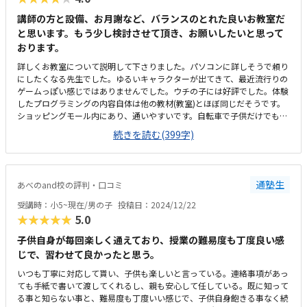
講師の方と設備、お月謝など、バランスのとれた良いお教室だ
と思います。もう少し検討させて頂き、お願いしたいと思って
おります。
詳しくお教室について説明して下さりました。パソコンに詳しそうで頼り
にしたくなる先生でした。ゆるいキャラクターが出てきて、最近流行りの
ゲームっぽい感じではありませんでした。ウチの子には好評でした。体験
したプログラミングの内容自体は他の教材(教室)とほぼ同じだそうです。
ショッピングモール内にあり、通いやすいです。自転車で子供だけでも通
いやすいと思いました。雨の日は買い物ついでに車で行けるのも良いで
続きを読む(399字)
す。パソコン教室としてされているだけあって、デスクトップパソコンと
椅子の座り心地が良かったみたいです。生徒さんが子供からご高齢の方ま
でいらっしゃり、年齢層が幅広く、塾とはまた違う雰囲気でした。皆さん
パソコンに向かってひたすら学習をされていました。入会金など最初にお
通塾生
あべのand校の評判・口コミ
金はかかりますが、プログラミングの習い事としては、お月謝がお手頃と
思いました。椅子とデスクトップパソコンが良かったと子供に力説されま
受講時：小5~現在/男の子
投稿日：2024/12/22
した。
★★★★★
5.0
子供自身が毎回楽しく通えており、授業の難易度も丁度良い感
じで、習わせて良かったと思う。
いつも丁寧に対応して貰い、子供も楽しいと言っている。連絡事項があっ
ても手紙で書いて渡してくれるし、親も安心して任している。既に知って
る事と知らない事と、難易度も丁度いい感じで、子供自身飽きる事なく続