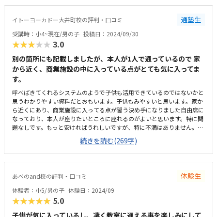
決めらることも利点であると思う。優しくて丁寧に説明していただけて、
子どもも緊張感なく体験できたと思う。質問などもしやすい空気感である
通塾生
イトーヨーカドー大井町校の評判・口コミ
と思う。
受講時：小4~現在/男の子
投稿日：2024/09/30
★★★★★
3.0
別の箇所にも記載しましたが、本人が1人で通っているので 家
から近く、商業施設の中に入っている点がとても気に入ってま
す。
呼べばきてくれるシステムのようで子供も活用できているのではないかと
思うわかりやすい資料だとおもいます。子供もみやすいと思います。家か
ら近くにあり、商業施設に入ってる点が習う決め手になりました自由席に
なっており、本人が座りたいところに座れるのがよいと思います。特に問
題なしです。もっと安ければうれしいですが、特に不満はありません。と
にかく、通いやすさが1番のポイントですまた、毎月通う日時を選択する
続きを読む(269字)
のが良いです親はあまり関与しないので、本人のレベルが上がっているの
か分からないです。最初、本人の受講番号がわからず月の予定を連絡する
際戸惑った
体験生
あべのand校の評判・口コミ
体験者：小5/男の子
体験日：2024/09
★★★★★
5.0
子供が気に入っているし、凄く教室に通える事を楽しみにして