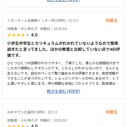
いて清潔な印象でした。机と机の間に仕切りがあり集中して取り組める環
境でした。プログラミングの習い事としては通いやすいお値段設定だと思
いました。好きな曜日を選べるのもいいです。教材が気に入ったようで、
体験中ももっとやりたいという意欲を感じることができました。
体験生
イオンモール各務原インター校の評判・口コミ
体験者：中2/男の子
体験日：2025/04
★★★★★
4.0
小学生中学生とカリキュラムがわかれていないようなので簡単
過ぎたと言ってました。ほかの教室と比較していない点で4の評
価です。
ひとつひとつの説明かわかりやすく、丁寧でした。柔らかな雰囲気の方で
したので質問もしやすかったです。こちらしかわからないので、なんとも
言えないです。自分のペースで取り組めるのは評価できます。検定受験が
できることがありがたいです。ショッピングモールの中にあるので、とて
も通いやすいと感じます。待ち時間も有効につかえそうです。駐車場は特
に土日は混雑しそうです。教室自体はこじんまりしたスペースでした。パ
続きを読む(408字)
ソコンのテーブルは広め、隣との仕切りがしっかりあるため個室感があ
り、集中して取り組めそうです。またカバンを置くカゴを案内してくださ
り、貴重品の管理もできそうだと感じました。金額は明朗会計だと感じま
した。月3回(3時間)で5500円だそうです。曜日や時間の固定もなく、予約
体験生
ゆめタウン広島校の評判・口コミ
制との事なので、都合と合わせて受講できる点が魅力的です。教室の空き
があれば延長できたり、プラス料金で時間を増やしたり、融通が利く点に
体験者：小6/男の子
体験日：2025/03
魅力を感じました。
★★★★★
4.0