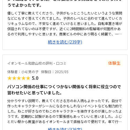
うでよかったです。
優しく丁寧に教えてくださり、子供がもっとこうしたいというような質問
などにもすぐ答えてくれてました。子供のレベルに合わせて進んでいくカ
リキュラムなので、不安なく進めていけると思いました。自転車置き場が
併設されてないのは不便ですが、近くに2時間無料の駐輪場が何箇所かあ
るので利用しやすいと思います。商業ビルの中にあり明るく綺麗で、一人
でコツコツプログラミングを進めて行ける環境かとおもいました。他のプ
続きを読む(239字)
ログラミング教室に比べると、格段に安くて通いやすい価格設定になって
いると思います。
体験生
イオンモール和歌山校の評判・口コミ
体験者：小4/男の子
体験日：2025/05
★★★★★
5.0
パソコン関係の仕事につくつかない関係なく将来に役立つので
習わせたいと思っていました。
分かりやすい説明で、教えてくださる方のお人柄もよかったです。自分で
作ったキャラクターがシールになるかもしれないイベントなども魅力的で
した。ねこが好きなのでねこのキャラクターを操作するのが楽しかったよ
うです。定期的に試験があるので緊張感もあっていいと思いました。ふじ
とだい駅から教室があるイオンモールまで直結なので便利です。車で行く
際もイオンでの買い物も済ませられていいと思います。清掃が行き届いて
続きを読む(326字)