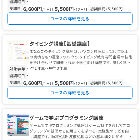
-
開講曜日
6,600円
5,500円
受講料
初期費用：5,500円
/1ヶ月
/12ヶ月
コースの詳細を見る
タイピング講座【基礎講座】
まなるごのタイピング講座は、パソコン教室として20年以上
の実績をもつ運営ノウハウと、タイピング教育専門企業の技術
を掛け合わせて開発された小学生向け講座です。 楽しく学び
小学1年生〜中学3年生
ながらローマ字入力や...
対象学年
-
開講曜日
6,600円
5,500円
受講料
初期費用：5,500円
/1ヶ月
/12ヶ月
コースの詳細を見る
ゲームで学ぶプログラミング講座
ゲームで学ぶプログラミング講座はゲーム制作を通してプロ
グラミングの基礎から応用までを学べる、実践型の子ども向
け講座です。 順次処理・反復処理などの基本構文に加え、「リ