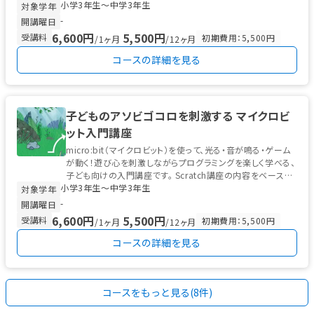
小学3年生〜中学3年生
ズムゲーム」「バランス...
対象学年
-
開講曜日
6,600円
5,500円
受講料
初期費用：5,500円
/1ヶ月
/12ヶ月
コースの詳細を見る
子どものアソビゴコロを刺激する マイクロビ
ット入門講座
micro:bit（マイクロビット）を使って、光る・音が鳴る・ゲーム
が動く！遊び心を刺激しながらプログラミングを楽しく学べる、
子ども向けの入門講座です。 Scratch講座の内容をベース
小学3年生〜中学3年生
に...
対象学年
-
開講曜日
6,600円
5,500円
受講料
初期費用：5,500円
/1ヶ月
/12ヶ月
コースの詳細を見る
コースをもっと見る(8件)