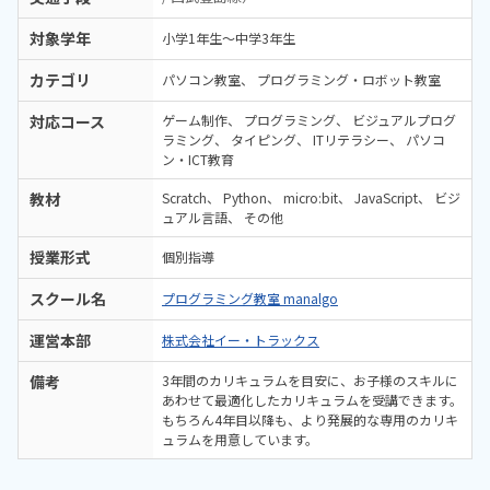
対象学年
小学1年生～中学3年生
カテゴリ
パソコン教室
プログラミング・ロボット教室
対応コース
ゲーム制作
プログラミング
ビジュアルプログ
ラミング
タイピング
ITリテラシー
パソコ
ン・ICT教育
教材
Scratch
Python
micro:bit
JavaScript
ビジ
ュアル言語
その他
授業形式
個別指導
スクール名
プログラミング教室 manalgo
運営本部
株式会社イー・トラックス
備考
3年間のカリキュラムを目安に、お子様のスキルに
あわせて最適化したカリキュラムを受講できます。
もちろん4年目以降も、より発展的な専用のカリキ
ュラムを用意しています。