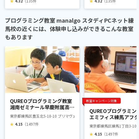
★
4.32
（135件
★
4.32
（135件
プログラミング教室 manalgo スタディPCネット練
馬校の近くには、体験申し込みができるこんな教室
もあります
QUREOプログラミング教室
教室キャンペーン対象
湘南ゼミナール早慶附属高コ
QUREOプログラミン
ース練馬駅前校
東京都練馬区豊玉北5-18-10 プリマヴェーラ 3F
エミフィス練馬アフタ
ール エミフィス練馬
★
4.15
（1497件
東京都練馬区練馬1丁目3-10 
★
4.15
（1497件