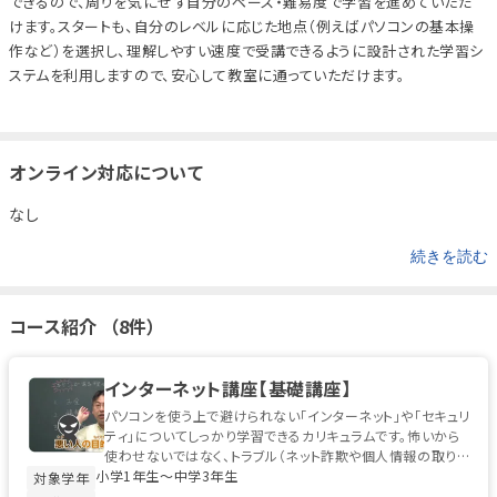
できるので、周りを気にせず自分のペース・難易度で学習を進めていただ
けます。スタートも、自分のレベルに応じた地点（例えばパソコンの基本操
作など）を選択し、理解しやすい速度で受講できるように設計された学習シ
ステムを利用しますので、安心して教室に通っていただけます。
オンライン対応について
なし
続きを読む
コース紹介 （8件）
インターネット講座【基礎講座】
パソコンを使う上で避けられない「インターネット」や「セキュリ
ティ」についてしっかり学習できるカリキュラムです。怖いから
使わせないではなく、トラブル（ネット詐欺や個人情報の取り
小学1年生〜中学3年生
扱いなどから発生する...
対象学年