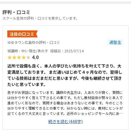
評判・口コミ
スクール全体の評判・口コミを表示しています。
注目の口コミ
通塾生
ゆめタウン広島校の評判・口コミ
受講時：中1~現在/男の子
投稿日：2025/07/14
★★★★★
4.0
近所で設備も良く、本人の学びたい気持ちを叶えて下さり、大
変満足しております。 まだ通いはじめて４ヶ月なので、習得し
ている技術はまだまだだと思いますが、今後も継続させて頂き
たいと思っています。
息子がお世話になっています。講師の先生方は、人あたりが良く、質問に
は分かりやすく答えて下さるとの事です。ただし教材自体が黙々と本人で
進めていく形なので、質問する機会はあまりないとの事です。今のところ
分かりやすく理解できるとの事です。分からない時には、教材にヒントが
出てくるので大丈夫と言っています。近所のショッピングモール内にある
ので、立地は最高です。子供ひとりでも通いやすい雰囲気です。設備とて
続きを読む(448字)
も良いです。椅子の座り心地が良く、デスクトップのパソコンの画面が大
きい為、学びやすいです。数あるプログラミング教室の中ではリーズナブ