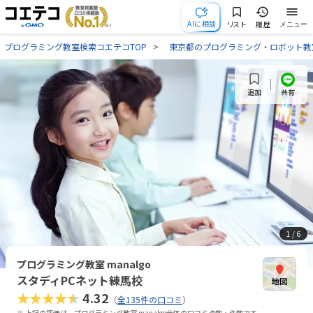
AIに相談
リスト
履歴
メニュー
プログラミング教室検索コエテコTOP
東京都のプログラミング・ロボット教
共有
追加
1
/ 6
プログラミング教室 manalgo
スタディPCネット練馬校
★★★★★
4.32
（
全135件の口コミ
）
※ 上記の評価は、プログラミング教室 manalgo全体の口コミ点数・件数です