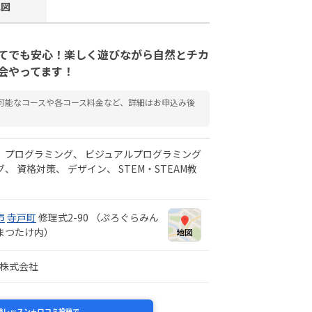
地図
てでも安心！楽しく遊びながら自然とチカ
会やってます！
可能なコースや各コース料金など、詳細はお申込み後
プログラミング
ビジュアルプログラミング
グ
資格対策
デザイン
STEM・STEAM教
市
寺戸町
修理式2-90 （ぷろぐらみん
まつたけ内）
ons株式会社
験レッスン＋口コミ投稿で