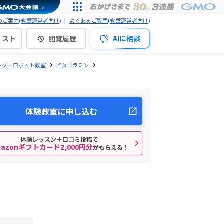
ご案内(教室運営者向け)
よくあるご質問(教室運営者向け)
リスト
閲覧履歴
AIに相談
ング・ロボット教室
ピタゴラミン
体験教室に申し込む
体験レッスン＋口コミ投稿で
mazonギフトカード2,000円分
がもらえる！