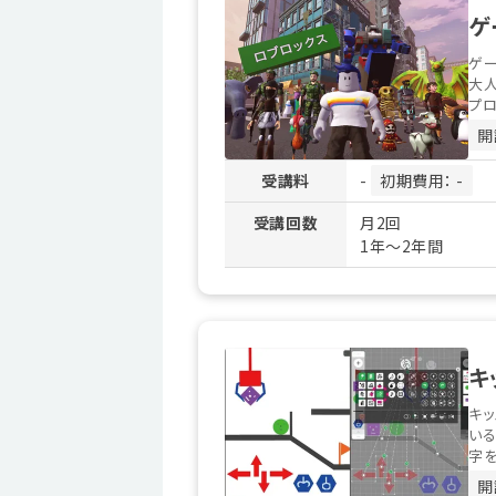
ゲ
ゲー
大人
プロ
開
受講料
-
初期費用： -
受講回数
月2回
1年～2年間
キ
キッ
いる
字を
開