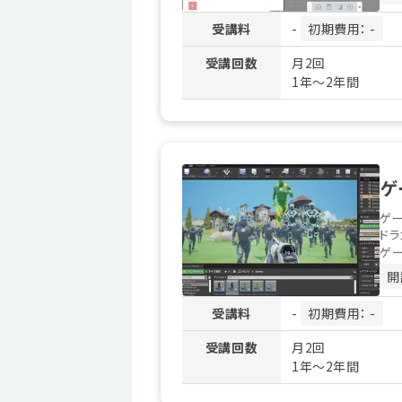
受講料
-
初期費用： -
受講回数
月2回
1年～2年間
ゲ
ゲー
ドラ
ゲー
開
受講料
-
初期費用： -
受講回数
月2回
1年～2年間