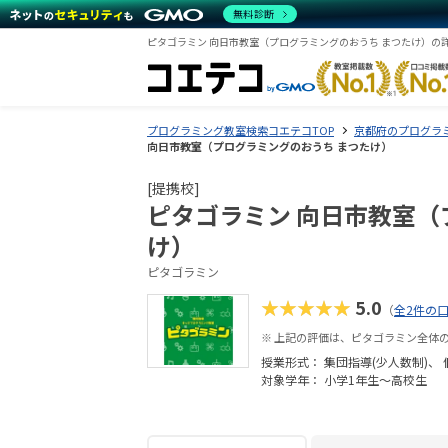
無料診断
ピタゴラミン 向日市教室（プログラミングのおうち まつたけ）の
プログラミング教室検索コエテコTOP
京都府のプログラ
向日市教室（プログラミングのおうち まつたけ）
[提携校]
ピタゴラミン 向日市教室（
け）
ピタゴラミン
★★★★★
5.0
（
全2件の
※ 上記の評価は、ピタゴラミン全体
授業形式：
集団指導(少人数制)
対象学年： 小学1年生～高校生