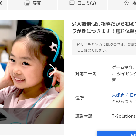
)
写真
口コミ(2)
少人数制個別指導だから初め
ラが身につきます！無料体験
ピタゴラミンの提携校舎です。受講
にご確認ください。
ゲーム制作
対応コース
タイピン
育
京都府
向日
住所
ぐのおうち 
運営本部
T-Soluti
体