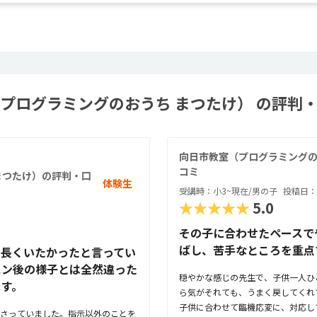
プログラミングのおうち まつたけ） の評判・
向日市教室（プログラミングの
コミ
まつたけ）の評判・口
体験生
受講時：小3~現在/男の子
投稿日：2
★★★★★
5.0
その子に合わせたペースで
ばし、苦手なところを重点
と長くいたかったと言ってい
スン後の様子とは全然違った
穏やかな感じの先生で、子供一人ひ
ます。
ら気がそれても、うまく戻してくれ
子供に合わせて臨機応変に、対応し
さっていました。指示以外のことを