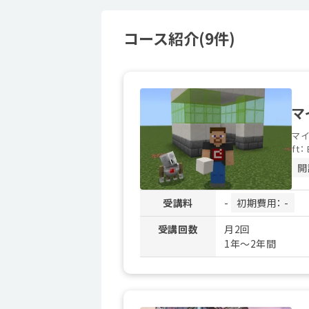
コース紹介(9件)
マ
マイ
ft
開
受講料
-
初期費用： -
受講回数
月2回
1年～2年間