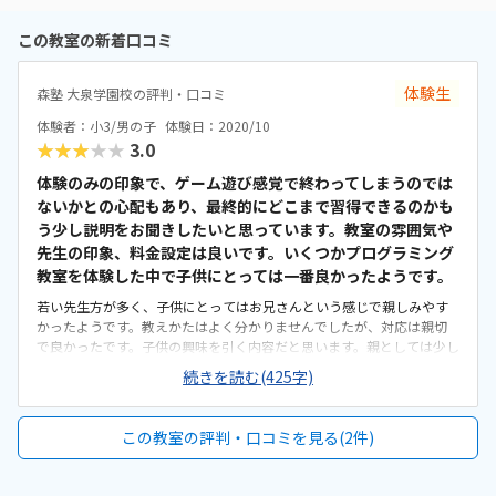
この教室の新着口コミ
体験生
森塾 大泉学園校の評判・口コミ
体験者：小3/男の子
体験日：2020/10
★★★★★
3.0
体験のみの印象で、ゲーム遊び感覚で終わってしまうのでは
ないかとの心配もあり、最終的にどこまで習得できるのかも
う少し説明をお聞きしたいと思っています。教室の雰囲気や
先生の印象、料金設定は良いです。いくつかプログラミング
教室を体験した中で子供にとっては一番良かったようです。
若い先生方が多く、子供にとってはお兄さんという感じで親しみやす
かったようです。教えかたはよく分かりませんでしたが、対応は親切
で良かったです。子供の興味を引く内容だと思います。親としては少し
物足りないかなという印象ですが、子供はとても楽しんでいました。
続きを読む(425字)
プログラミングを始めるきっかけとして初心者には最適だと思いま
す。自宅から自転車で通える距離で、教室の前に自転車を止めること
もできるので通いやすいですが、駅の近くで車通りも多いので一人で
この教室の評判・口コミを見る(2件)
通うには心配です。明るく広々としていて綺麗でした。塾に通う中高
生も多く、活気がありました。プログラミング教室は料金が高めの印
象でしたが、通いやすい料金設定だと思います。カリキュラムは分か