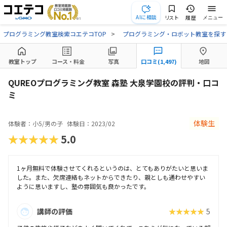
AIに相談
リスト
履歴
メニュー
プログラミング教室検索コエテコTOP
プログラミング・ロボット教室を探す
教室トップ
コース・料金
写真
口コミ(1,497)
地図
QUREOプログラミング教室 森塾 大泉学園校の評判・口コ
ミ
体験生
体験者：小5/男の子
体験日：2023/02
★★★★★
5.0
1ヶ月無料で体験させてくれるというのは、とてもありがたいと思いま
した。また、欠席連絡もネットからできたり、親としも通わせやすい
ように思いますし、塾の雰囲気も良かったです。
講師の評価
★★★★★
5