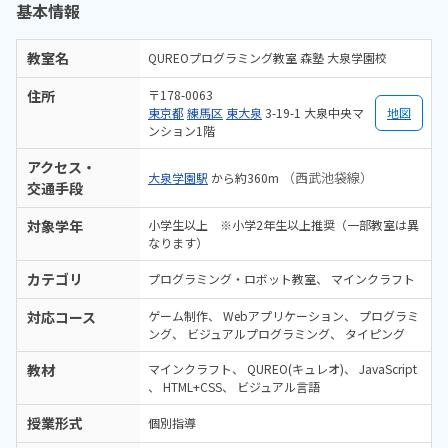
基本情報
りやすく、まったくの初心者でも始めやすいと思いました。子供が好
きそうなキャラクターでゲーム感覚で進められ、子供は楽しそうでし
た。また、ヘッドフォンを付けて取り組むので集中できるようです。1
教室名
QUREOプログラミング教室 森塾 大泉学園校
ヶ月間無料で受講できるのがありがたいです。
住所
〒178-0063
東京都
練馬区
東大泉
3-19-1 大泉中央マ
地図
ンション1階
アクセス・
（西武池袋線）
大泉学園駅
から約360m
交通手段
対象学年
小学生以上 ※小学2年生以上推奨（一部教室は異
なります）
カテゴリ
プログラミング・ロボット教室
マインクラフト
対応コース
ゲーム制作
Webアプリケーション
プログラミ
ング
ビジュアルプログラミング
タイピング
教材
マインクラフト
QUREO(キュレオ)
JavaScript
HTML+CSS
ビジュアル言語
授業形式
個別指導