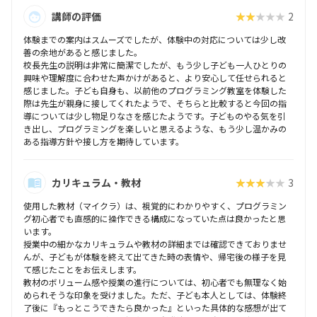
講師の評価
★★★★★
2
体験までの案内はスムーズでしたが、体験中の対応については少し改
善の余地があると感じました。
校長先生の説明は非常に簡潔でしたが、もう少し子ども一人ひとりの
興味や理解度に合わせた声かけがあると、より安心して任せられると
感じました。子ども自身も、以前他のプログラミング教室を体験した
際は先生が親身に接してくれたようで、そちらと比較すると今回の指
導については少し物足りなさを感じたようです。子どものやる気を引
き出し、プログラミングを楽しいと思えるような、もう少し温かみの
ある指導方針や接し方を期待しています。
カリキュラム・教材
★★★★★
3
使用した教材（マイクラ）は、視覚的にわかりやすく、プログラミン
グ初心者でも直感的に操作できる構成になっていた点は良かったと思
います。
授業中の細かなカリキュラムや教材の詳細までは確認できておりませ
んが、子どもが体験を終えて出てきた時の表情や、帰宅後の様子を見
て感じたことをお伝えします。
教材のボリューム感や授業の進行については、初心者でも無理なく始
められそうな印象を受けました。ただ、子ども本人としては、体験終
了後に『もっとこうできたら良かった』といった具体的な感想が出て