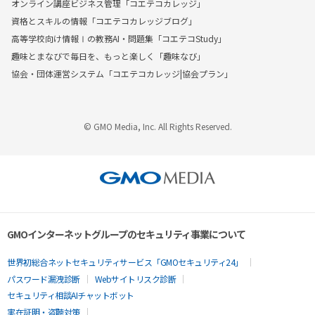
オンライン講座ビジネス管理「コエテコカレッジ」
資格とスキルの情報「コエテコカレッジブログ」
高等学校向け情報Ⅰの教務AI・問題集「コエテコStudy」
趣味とまなびで毎日を、もっと楽しく「趣味なび」
協会・団体運営システム「コエテコカレッジ|協会プラン」
© GMO Media, Inc. All Rights Reserved.
GMOインターネットグループのセキュリティ事業について
世界初総合ネットセキュリティサービス「GMOセキュリティ24」
パスワード漏洩診断
Webサイトリスク診断
セキュリティ相談AIチャットボット
実在証明・盗聴対策