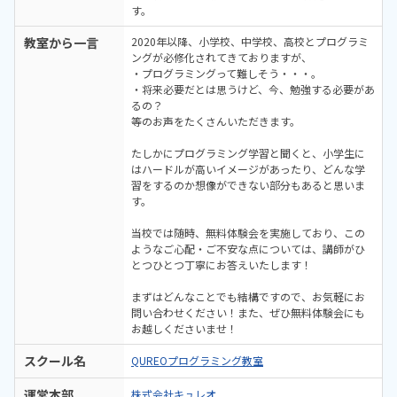
す。
教室から一言
2020年以降、小学校、中学校、高校とプログラミ
ングが必修化されてきておりますが、
・プログラミングって難しそう・・・。
・将来必要だとは思うけど、今、勉強する必要があ
るの？
等のお声をたくさんいただきます。
たしかにプログラミング学習と聞くと、小学生に
はハードルが高いイメージがあったり、どんな学
習をするのか想像ができない部分もあると思いま
す。
当校では随時、無料体験会を実施しており、この
ようなご心配・ご不安な点については、講師がひ
とつひとつ丁寧にお答えいたします！
まずはどんなことでも結構ですので、お気軽にお
問い合わせください！また、ぜひ無料体験会にも
お越しくださいませ！
スクール名
QUREOプログラミング教室
運営本部
株式会社キュレオ