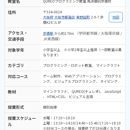
教室名
QUREOプログラミング教室 馬渕個別京橋校
住所
〒534-0024
大阪府
大阪市都島区
東野田町
2-9-7 京
地図
橋K2ビル3F
アクセス・
（学研都市線 / 大阪環状線 /
京橋駅
から約170m
交通手段
JR東西線）
対象学年
小学生以上 ※小学2年生以上推奨（一部教室は異
なります）
カテゴリ
プログラミング・ロボット教室
マインクラフト
対応コース
ゲーム制作
Webアプリケーション
プログラミ
ング
ビジュアルプログラミング
タイピング
教材
マインクラフト
QUREO(キュレオ)
JavaScript
HTML+CSS
ビジュアル言語
授業形式
個別指導
授業スケジュー
水曜：17:10～18:10
土曜：13:10～14:10/14:40～15:40/17:10～18:10
ル
※80分コースの場合、授業終了が20分遅くなりま