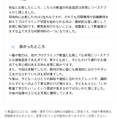
他社と比較したところ、こちらの教室の料金設定は非常にリーズナブ
ルだと感じました。
具体的に比較したのは1社のみですが、それでも月額費用や初期費用を
抑えてプログラミング学習を始められる点は、継続的な習い事として
非常に魅力的です。費用負担が少ないことは、保護者として教室選び
をする上で大きな判断材料の一つになりました。
良かったところ
一番の魅力は、他のプログラミング教室と比較しても非常にリーズナブ
ルな価格設定である点です。家からも近く、子どもだけで通わせる場
合でも安心感のある立地も非常に助かります。
また、今回は体験でしたが、教材が初心者にも視覚的に分かりやすい
工夫がなされていた点も好印象でした。
今後は、子ども一人ひとりの興味や個性に合わせたアレンジや、講師
から子どもへのより丁寧な声かけが増えると、子どももさらに『この
教室で学びたい！』という意欲が高まるのではないかと感じました。
今後の指導のさらなる充実に期待しています。
※ 教室の口コミは、体験・通学された当時の主観的なご意見です。内容や費用等は
投稿時点のものとなり、変更されている可能性がありますのでご注意ください。