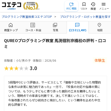
AIに相談
リスト
履歴
メニュー
プログラミング教室検索コエテコTOP
プログラミング・ロボット教室を探す
教室トップ
コース・料金
写真
口コミ(1,497)
地図
QUREOプログラミング教室 馬渕個別京橋校の評判・口コ
ミ
体験生
体験者：小5/男の子
体験日：2026/06
★★★★★
3.0
5段階中3という評価は、サービスとして『価格や立地といった物理的
な条件は非常に魅力的であった』一方で、『校長の対応や指導の質に
ついては、もう少し子どもに寄り添った個別の工夫を期待したい』と
いう、現時点での率直な判断です。決して不満ということではなく、
今後改善されたらぜひ前向きに検討したい、という期待を込めた中立
的な評価です。