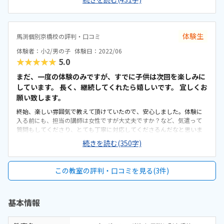
感覚で始めて、自分でブラックを積み上げて行くというプログラミン
グ要素が強い。家から近いのと駅からも近く、保護者は子どもが通っ
ている時間は買い物などが出来るので効率的。教室自体は、綺麗。学
習塾なので、家にあるような机が並べられており、椅子や机は長時間
体験生
馬渕個別京橋校の評判・口コミ
座っていても疲れなさそうだった。安いと思う。プログラミング教室
は、月4回で9,900円(税込)。小学校2年から通えて、2年くらいで完結
体験者：小2/男の子
体験日：2022/06
する。他の算数や国語とかは、月4回で16,000円くらいなので、プログ
★★★★★
5.0
ラミングは安い。値段。マンツーマン。立地。マイクラのゲームが好
きな子どもでも、また違うゲームを構築するような仕組み作りが好き
まだ、一度の体験のみですが、すでに子供は次回を楽しみに
な子どもには、とてもいいと思う。
しています。 長く、継続してくれたら嬉しいです。 宜しくお
願い致します。
終始、楽しい雰囲気で教えて頂けていたので、安心しました。体験に
入る前にも、担当の講師は女性ですが大丈夫ですか？など、気遣って
質問もしてくださり、とても丁寧に対応してくださるんだなと思いま
した。まだパソコンに慣れていないのですが、ゲーム感覚だったの
続きを読む(350字)
で、初心者の子供も、不安にならず楽しめていた。自宅から徒歩で行
けるのがとても良く、駐輪場は時間帯によっては、満車ですが、目の
前にあるのは便利です。皆さん、集中して授業されている雰囲気で、
この教室の評判・口コミを見る(3件)
室内は、清潔感があって良かったと思います。他の教室と比較してい
ないが、特に教材の購入などもないので良いと思う。また、キャンペ
ーン中という事で、特典も利用させて頂けて良かったです。子供が構
基本情報
え過ぎず、体験中も、リラックスし、楽しく過ごせるようにしていた
だけた事が良かった。