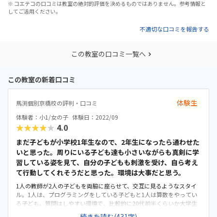
※ コエテコの口コミは教室の絶対的評価を決めるものではありません。参考情報と
してご活用ください。
不適切な口コミを報告する
この教室の口コミ一覧へ
この教室の新着口コミ
体験生
馬渕個別京橋校の評判・口コミ
体験者：小1/女の子
体験日：2022/09
★★★★★
4.0
まだ子どもが小学校1年生なので、2年生になったら通わせた
いと思った。周りにいる子ども達も小さいながらも真剣に学
習している姿を見て、自分の子どもも刺激を受け、自ら考え
て行動してくれそうだと思った。環境は大事だと思う。
1人の教師が2人の子どもを両脇に座らせて、交互に見るようなスタイ
ル。1人は、プログラミングをしている子どもと1人は算数をやってい
る子ども。質問はしやすい環境で、比較的に20代前半くらいか大学生
の先生が多い。マイクラなどのゲームソフトではないが、最初ゲーム
続きを読む(431字)