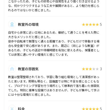
こなかったため、子どもの好奇心や自発性をより強く引き出せるよう
な、何かワクワクするような工夫や展開があると、より魅力を感じら
れるのではないかと感じました。
教室外の環境
★★★★★
5
自宅から非常に近い立地にあるため、継続して通うことを考えた際に
大きなメリットだと感じました。
徒歩や自転車で無理なく通える距離であり、子どもだけで移動する場
合も安全面で安心感があります。また、周辺に（同じような教室）が
あるため、子どもの送迎や待機時間を有効に使える点も、保護者とし
ては非常に通いやすい環境だと感じています。
教室の雰囲気
★★★★★
3
教室は整理整頓されており、学習に取り組む環境として清潔感があっ
たと思います。照明も明るく、設備面では特に不足を感じることもな
く、プログラミング学習を行う場所として標準的で落ち着いた雰囲気
でした。特別に豪華な設備ではありませんが、子どもが集中して学ぶ
には十分な環境だと感じました。
料金
★★★★★
5