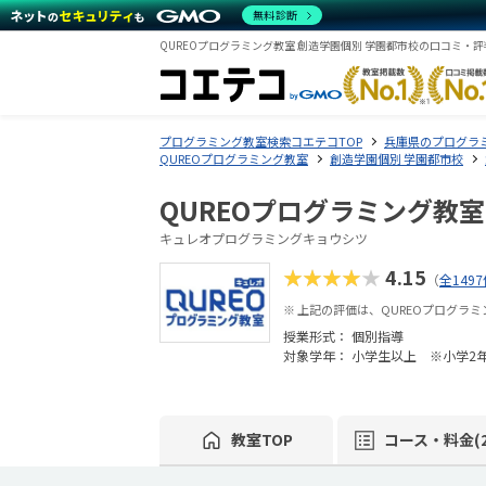
無料診断
QUREOプログラミング教室 創造学園個別 学園都市校の口コミ・評
プログラミング教室検索コエテコTOP
兵庫県のプログラ
QUREOプログラミング教室
創造学園個別 学園都市校
QUREOプログラミング教室
キュレオプログラミングキョウシツ
★★★★★
4.15
（
全149
※ 上記の評価は、QUREOプログラ
授業形式：
個別指導
対象学年： 小学生以上 ※小学2
教室TOP
コース・料金(2