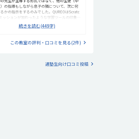
師の先生が主導する形式ではなく、他の生徒（中
生）の指導もしながら息子の隣について、次に何
るかの指示をするのみでした。QUREOはScratc
にミッションが加わったような学習ツールの印象を
けました。簡単なブロック操作から始まり、動画
続きを読む(449字)
適宜はさんで難しい操作方法も教えてくれるの
、独自に購入して使用できるのなら価値があると
じました。駅の近くなので、電車やバスでのアク
この教室の評判・口コミを見る(2件)
スが良く、息子１人でも通いやすいと思いまし
。中学生が利用している自習室の一角を使うた
、あまりパソコンの音を出したり話したりする雰
気ではなかったです。講師の先生がいるスペース
通塾生向け口コミ投稿
時間QUREOを使用するだけで、１回あたり2000
以上かかるのは高いと感じました。それならQUR
を10000円ほどの価格で購入して、家でさせる方
いいと思いました。（現時点では無理だと思いま
…）QUREOは最終的にソースコードも学べると
き、体験に行ったのですが、当教室ではソースコ
ドまでは学べないと知り、残念に思いました。