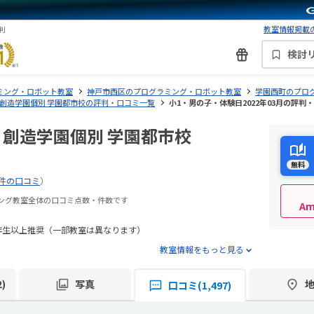
教室情報掲載の
判
検討
ミング・ロボット教室
神戸市西区のプログラミング・ロボット教室
学園西町のプロ
創造学園個別 学園都市校の評判・口コミ一覧
小1・男の子・体験日2022年03月の評判
 創造学園個別 学園都市校
無料
7件の口コミ
）
ミング教室全体の口コミ点数・件数です
A
年生以上推奨（一部教室は異なります）
教室情報をもっと見る
)
写真
口コミ(1,497)