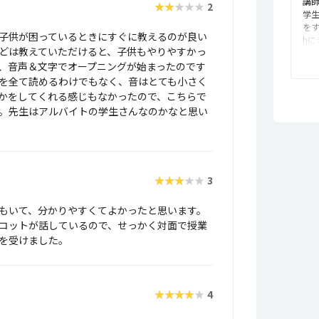
講
★★★★★
2
学
をす
子供が困っているときにすぐに教えるのが良い
h
どは教えていただけると、子供もやりやすかっ
受
、音声＆文字でオープニングが始まったのです
も
で
を全て読めるわけでもなく、音はとても小さく
感
かをしてくれる感じもなかったので、こちらで
セ
。先生はアルバイトの学生さんなのかなと思い
た
め
囲
で1
円
★★★★★
3
EO
が
すが
もいて、分かりやすくてよかったと思います。
聞
コットが話しているので、せっかく対面で授業
ー
を受けました。
★★★★★
4