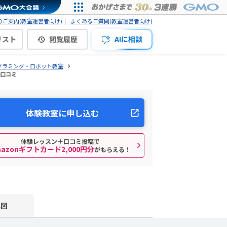
ご案内(教室運営者向け)
よくあるご質問(教室運営者向け)
リスト
閲覧履歴
AIに相談
グラミング・ロボット教室
・口コミ
体験教室に申し込む
体験レッスン＋口コミ投稿で
mazonギフトカード2,000円分
がもらえる！
地図