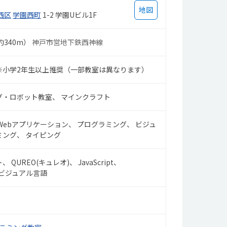
地図
西区
学園西町
1-2 学園Uビル1F
約340m）
神戸市営地下鉄西神線
※小学2年生以上推奨（一部教室は異なります）
グ・ロボット教室
マインクラフト
Webアプリケーション
プログラミング
ビジュ
ミング
タイピング
ト
QUREO(キュレオ)
JavaScript
ビジュアル言語