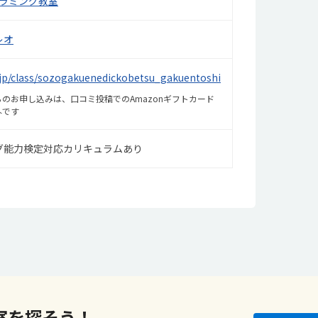
グラミング教室
レオ
o.jp/class/sozogakuenedickobetsu_gakuentoshi
のお申し込みは、口コミ投稿でのAmazonギフトカード
外です
グ能力検定対応カリキュラムあり
室を探そう！