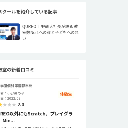
スクールを紹介している記事
QUREO 上野朝大社長が語る 教
室数No.1への道と子どもへの想
い
教室の新着口コミ
学園個別 学園都市校
者：小2/男の子
体験生
日：2022/08
★★★★
2.0
UREO以外にもScratch、プレイグラ
Min...