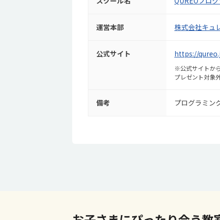
スクール名
QUREOプロ
運営本部
株式会社キュ
公式サイト
https://qure
※公式サイトから
プレゼント対象
備考
プログラミン
お子さまにぴったり合う教